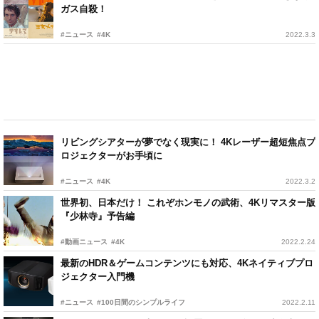
ガス自殺！
#ニュース
#4K
2022.3.3
リビングシアターが夢でなく現実に！ 4Kレーザー超短焦点プ
ロジェクターがお手頃に
#ニュース
#4K
2022.3.2
世界初、日本だけ！ これぞホンモノの武術、4Kリマスター版
『少林寺』予告編
#動画ニュース
#4K
2022.2.24
最新のHDR＆ゲームコンテンツにも対応、4Kネイティブプロ
ジェクター入門機
#ニュース
#100日間のシンプルライフ
2022.2.11