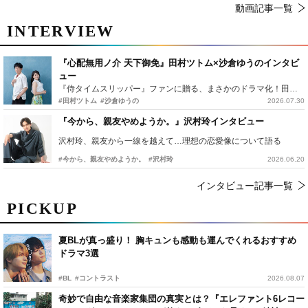
動画記事一覧
INTERVIEW
『心配無用ノ介 天下御免』田村ツトム×沙倉ゆうのインタビ
ュー
『侍タイムスリッパー』ファンに贈る、まさかのドラマ化！田村ツトム×沙倉ゆうのが語る『心配無用ノ介』撮影秘話
#田村ツトム
#沙倉ゆうの
2026.07.30
『今から、親友やめようか。』沢村玲インタビュー
沢村玲、親友から一線を越えて…理想の恋愛像について語る
#今から、親友やめようか。
#沢村玲
2026.06.20
インタビュー記事一覧
PICKUP
夏BLが真っ盛り！ 胸キュンも感動も運んでくれるおすすめ
ドラマ3選
#BL
#コントラスト
2026.08.07
奇妙で自由な音楽家集団の真実とは？『エレファント6レコー