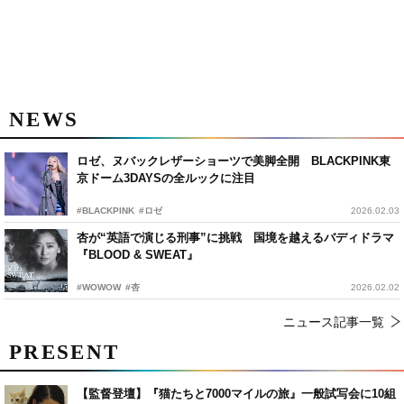
NEWS
ロゼ、ヌバックレザーショーツで美脚全開 BLACKPINK東
京ドーム3DAYSの全ルックに注目
#BLACKPINK
#ロゼ
2026.02.03
杏が“英語で演じる刑事”に挑戦 国境を越えるバディドラマ
『BLOOD & SWEAT』
#WOWOW
#杏
2026.02.02
ニュース記事一覧
PRESENT
【監督登壇】『猫たちと7000マイルの旅』一般試写会に10組