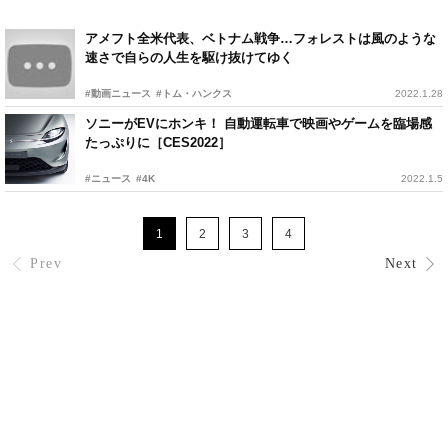
アメフト全米代表、ベトナム戦争…フォレストは風のような
速さで自らの人生を駆け抜けてゆく
#動画ニュース
#トム・ハンクス
2022.1.28
ソニーがEVにホンキ！ 自動運転車で映画やゲームを臨場感
たっぷりに［CES2022］
#ニュース
#4K
2022.1.5
1
2
3
4
Prev
Next