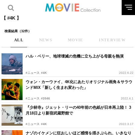
【 #4K 】
検索結果（32件）
ALL
NEWS
MOVIE
INTERVIEW
ハル・ベリー、地球壊滅の危機に立ち上がる母親を熱演
#ニュース
#4K
2022.6.22
ウォン・カーウァイ、4K化にあたりオリジナル画角＆サラウ
ンドMIX「新しく生まれ変わった」
#ニュース
#2046
2022.4.1
『少林寺』ジェット・リーの40年前の色紙が日本再上陸！ 3
月18日より新宿武蔵野館で
#ニュース
#4K
2022.3.17
ナゾのイケメンに狂おしいほど感情を揺さぶられ、いきなり