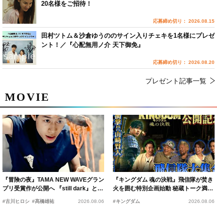
20名様をご招待！
応募締め切り： 2026.08.15
田村ツトム＆沙倉ゆうののサイン入りチェキを1名様にプレゼ
ント！／『心配無用ノ介 天下御免』
応募締め切り： 2026.08.20
プレゼント記事一覧
MOVIE
『冒険の夜』TAMA NEW WAVEグラン
『キングダム 魂の決戦』飛信隊が焚き
プリ受賞作が公開へ 『still dark』と同
火を囲む特別企画始動 秘蔵トーク満載
時上映決定
の“キングダムキャンプ”開催
#古川ヒロシ
#髙橋雄祐
2026.08.06
#キングダム
2026.08.06