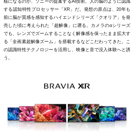
核になるのが、ソニーの提案するAI技術。人の脳のように認識
する認知特性プロセッサー「XR」だ。発想の原点は、20年も
前に脳が質感を感知するハイエンドシリーズ「クオリア」を発
売した頃に考えられた「超解像」に遡る。カメラのαシリーズ
でも、レンズでズームすることなく解像感を保ったまま拡大す
る「全画素超解像ズーム」を搭載するなどこだわってきた。こ
の認識特性テクノロジーを活用し、映像と音で没入体験へと誘
う。