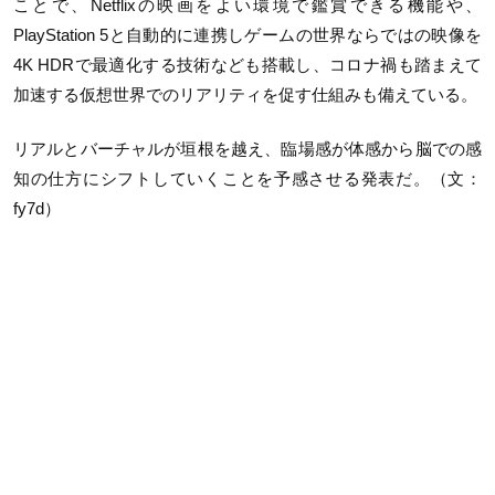
ことで、Netflixの映画をよい環境で鑑賞できる機能や、
PlayStation 5と自動的に連携しゲームの世界ならではの映像を
4K HDRで最適化する技術なども搭載し、コロナ禍も踏まえて
加速する仮想世界でのリアリティを促す仕組みも備えている。
リアルとバーチャルが垣根を越え、臨場感が体感から脳での感
知の仕方にシフトしていくことを予感させる発表だ。（文：
fy7d）