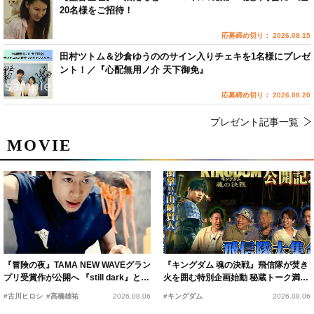
20名様をご招待！
応募締め切り： 2026.08.15
田村ツトム＆沙倉ゆうののサイン入りチェキを1名様にプレゼ
ント！／『心配無用ノ介 天下御免』
応募締め切り： 2026.08.20
プレゼント記事一覧
MOVIE
『冒険の夜』TAMA NEW WAVEグラン
『キングダム 魂の決戦』飛信隊が焚き
プリ受賞作が公開へ 『still dark』と同
火を囲む特別企画始動 秘蔵トーク満載
時上映決定
の“キングダムキャンプ”開催
#古川ヒロシ
#髙橋雄祐
2026.08.06
#キングダム
2026.08.06