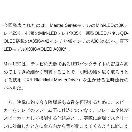
今回発表されたのは、Master SeriesモデルのMini-LEDの8Kテ
レビZ9K、4K版のMini-LEDテレビX95K、新型OLEDパネルQD-
OLED搭載のA95Kや42インチと48インチのA90Kのほか、直下
LEDモデルX90KやOLED A80Kだ。
Mini-LEDは、テレビの光源であるLEDバックライトの密度を高
めてよりきめ細かく制御することで、明暗の幅を広く取ろうと
する技術（XR Blacklight MasterDrive）を生かせる近時流行の
パネルだ。
一方、映像に釣り合う臨場感ある音を再現するために、スピー
カーをテレビのフレーム下に仕込むのでなく、フレーム全体が
スピーカーとして機能する仕組みとし、実際に劇場でスクリー
ンに対面したときに全方向から音が聞こえてくるように聞こえ