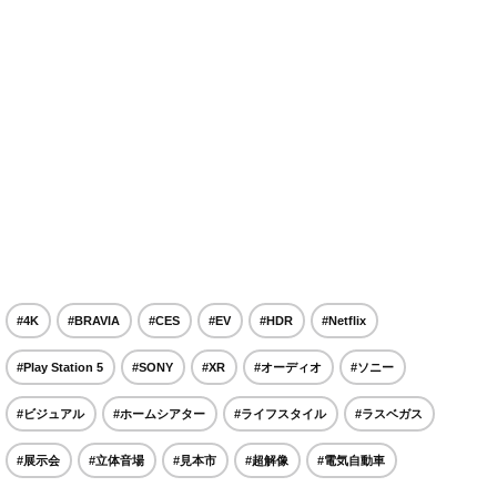
#4K
#BRAVIA
#CES
#EV
#HDR
#Netflix
#Play Station 5
#SONY
#XR
#オーディオ
#ソニー
#ビジュアル
#ホームシアター
#ライフスタイル
#ラスベガス
#展示会
#立体音場
#見本市
#超解像
#電気自動車