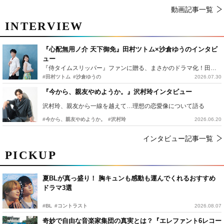
動画記事一覧
INTERVIEW
『心配無用ノ介 天下御免』田村ツトム×沙倉ゆうのインタビ
ュー
『侍タイムスリッパー』ファンに贈る、まさかのドラマ化！田村ツトム×沙倉ゆうのが語る『心配無用ノ介』撮影秘話
#田村ツトム
#沙倉ゆうの
2026.07.30
『今から、親友やめようか。』沢村玲インタビュー
沢村玲、親友から一線を越えて…理想の恋愛像について語る
#今から、親友やめようか。
#沢村玲
2026.06.20
インタビュー記事一覧
PICKUP
夏BLが真っ盛り！ 胸キュンも感動も運んでくれるおすすめ
ドラマ3選
#BL
#コントラスト
2026.08.07
奇妙で自由な音楽家集団の真実とは？『エレファント6レコー