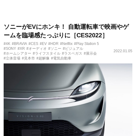
ソニーがEVにホンキ！ 自動運転車で映画やゲ
ームを臨場感たっぷりに［CES2022］
#4K
#BRAVIA
#CES
#EV
#HDR
#Netflix
#Play Station 5
#SONY
#XR
#オーディオ
#ソニー
#ビジュアル
2022.01.05
#ホームシアター
#ライフスタイル
#ラスベガス
#展示会
#立体音場
#見本市
#超解像
#電気自動車