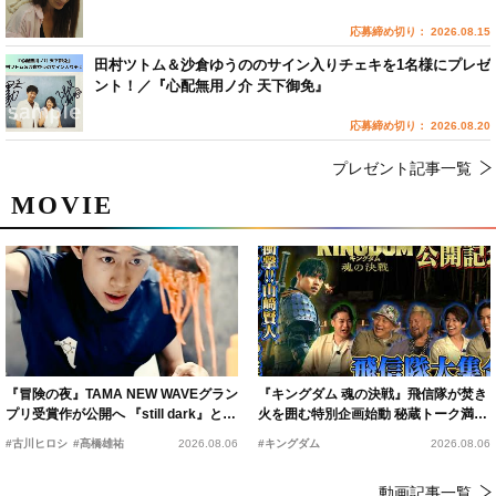
応募締め切り： 2026.08.15
田村ツトム＆沙倉ゆうののサイン入りチェキを1名様にプレゼ
ント！／『心配無用ノ介 天下御免』
応募締め切り： 2026.08.20
プレゼント記事一覧
MOVIE
『冒険の夜』TAMA NEW WAVEグラン
『キングダム 魂の決戦』飛信隊が焚き
プリ受賞作が公開へ 『still dark』と同
火を囲む特別企画始動 秘蔵トーク満載
時上映決定
の“キングダムキャンプ”開催
#古川ヒロシ
#髙橋雄祐
2026.08.06
#キングダム
2026.08.06
動画記事一覧