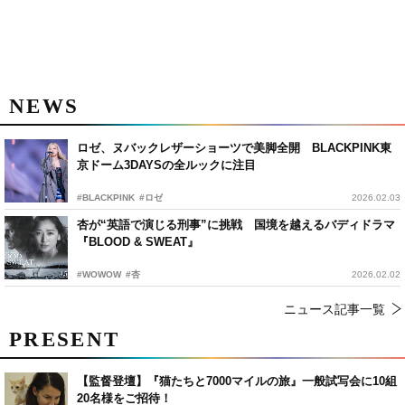
NEWS
ロゼ、ヌバックレザーショーツで美脚全開 BLACKPINK東
京ドーム3DAYSの全ルックに注目
#BLACKPINK
#ロゼ
2026.02.03
杏が“英語で演じる刑事”に挑戦 国境を越えるバディドラマ
『BLOOD & SWEAT』
#WOWOW
#杏
2026.02.02
ニュース記事一覧
PRESENT
【監督登壇】『猫たちと7000マイルの旅』一般試写会に10組
20名様をご招待！