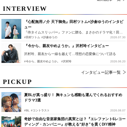
INTERVIEW
『心配無用ノ介 天下御免』田村ツトム×沙倉ゆうのインタビ
ュー
『侍タイムスリッパー』ファンに贈る、まさかのドラマ化！田村ツトム×沙倉ゆうのが語る『心配無用ノ介』撮影秘話
#田村ツトム
#沙倉ゆうの
2026.07.30
『今から、親友やめようか。』沢村玲インタビュー
沢村玲、親友から一線を越えて…理想の恋愛像について語る
#今から、親友やめようか。
#沢村玲
2026.06.20
インタビュー記事一覧
PICKUP
夏BLが真っ盛り！ 胸キュンも感動も運んでくれるおすすめ
ドラマ3選
#BL
#コントラスト
2026.08.07
奇妙で自由な音楽家集団の真実とは？『エレファント6レコー
ディング・カンパニー』が教える“好き”を貫くDIY精神