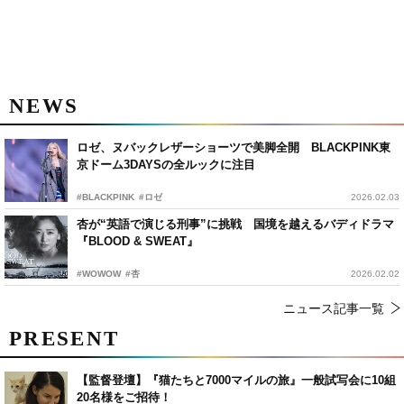
NEWS
ロゼ、ヌバックレザーショーツで美脚全開 BLACKPINK東
京ドーム3DAYSの全ルックに注目
#BLACKPINK
#ロゼ
2026.02.03
杏が“英語で演じる刑事”に挑戦 国境を越えるバディドラマ
『BLOOD & SWEAT』
#WOWOW
#杏
2026.02.02
ニュース記事一覧
PRESENT
【監督登壇】『猫たちと7000マイルの旅』一般試写会に10組
20名様をご招待！