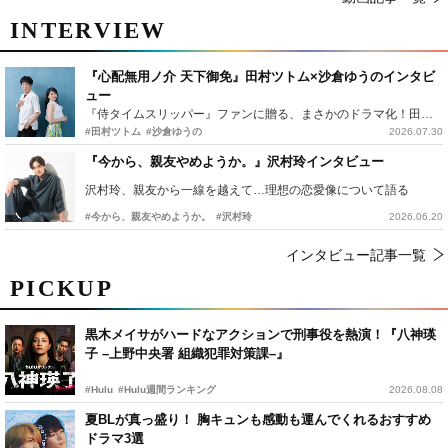
INTERVIEW
『心配無用ノ介 天下御免』田村ツトム×沙倉ゆうのインタビ
ュー
『侍タイムスリッパー』ファンに贈る、まさかのドラマ化！田村ツトム×沙倉ゆうのが語る『心配無用ノ介』撮影秘話
#田村ツトム
#沙倉ゆうの
2026.07.30
『今から、親友やめようか。』沢村玲インタビュー
沢村玲、親友から一線を越えて…理想の恋愛像について語る
#今から、親友やめようか。
#沢村玲
2026.06.20
インタビュー記事一覧
PICKUP
黒木メイサがハードなアクションで刑事役を熱演！『八神瑛
子 –上野中央署 組織犯罪対策課–』
#Hulu
#Hulu週間ランキング
2026.08.08
夏BLが真っ盛り！ 胸キュンも感動も運んでくれるおすすめ
ドラマ3選