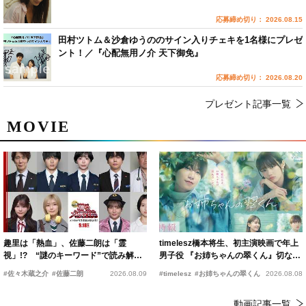
応募締め切り： 2026.08.15
田村ツトム＆沙倉ゆうののサイン入りチェキを1名様にプレゼ
ント！／『心配無用ノ介 天下御免』
応募締め切り： 2026.08.20
プレゼント記事一覧
MOVIE
趣里は「熱血」、佐藤二朗は「霊
timelesz橋本将生、初主演映画で年上
視」!? “謎のキーワード”で読み解く
男子役 『お姉ちゃんの翠くん』切ない
『踊る大捜査線 N.E.W.』新メンバー
恋の幕開けを予感
#佐々木蔵之介
#佐藤二朗
2026.08.09
#timelesz
#お姉ちゃんの翠くん
2026.08.08
動画記事一覧