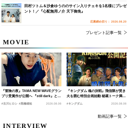
田村ツトム＆沙倉ゆうののサイン入りチェキを1名様にプレゼ
ント！／『心配無用ノ介 天下御免』
応募締め切り： 2026.08.20
プレゼント記事一覧
MOVIE
『冒険の夜』TAMA NEW WAVEグラン
『キングダム 魂の決戦』飛信隊が焚き
プリ受賞作が公開へ 『still dark』と同
火を囲む特別企画始動 秘蔵トーク満載
時上映決定
の“キングダムキャンプ”開催
#古川ヒロシ
#髙橋雄祐
2026.08.06
#キングダム
2026.08.06
動画記事一覧
INTERVIEW