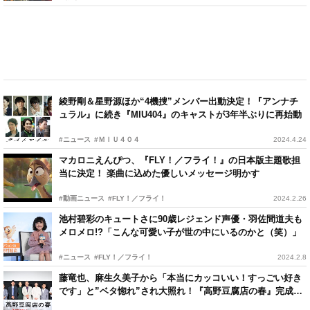
綾野剛＆星野源ほか“4機捜”メンバー出動決定！『アンナチ
ュラル』に続き『MIU404』のキャストが3年半ぶりに再始動
#ニュース
#ＭＩＵ４０４
2024.4.24
マカロニえんぴつ、『FLY！／フライ！』の日本版主題歌担
当に決定！ 楽曲に込めた優しいメッセージ明かす
#動画ニュース
#FLY！／フライ！
2024.2.26
池村碧彩のキュートさに90歳レジェンド声優・羽佐間道夫も
メロメロ!?「こんな可愛い子が世の中にいるのかと（笑）」
#ニュース
#FLY！／フライ！
2024.2.8
藤竜也、麻生久美子から「本当にカッコいい！すっごい好き
です」と”ベタ惚れ”され大照れ！『高野豆腐店の春』完成披
露上映会