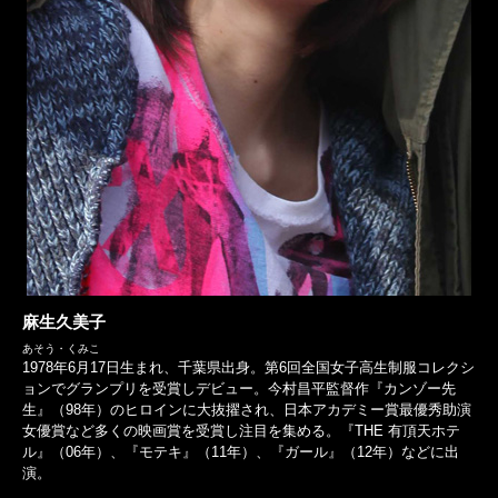
麻生久美子
あそう・くみこ
1978年6月17日生まれ、千葉県出身。第6回全国女子高生制服コレクシ
ョンでグランプリを受賞しデビュー。今村昌平監督作『カンゾー先
生』（98年）のヒロインに大抜擢され、日本アカデミー賞最優秀助演
女優賞など多くの映画賞を受賞し注目を集める。『THE 有頂天ホテ
ル』（06年）、『モテキ』（11年）、『ガール』（12年）などに出
演。