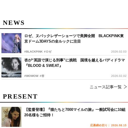
NEWS
ロゼ、ヌバックレザーショーツで美脚全開 BLACKPINK東
京ドーム3DAYSの全ルックに注目
#BLACKPINK
#ロゼ
2026.02.03
杏が“英語で演じる刑事”に挑戦 国境を越えるバディドラマ
『BLOOD & SWEAT』
#WOWOW
#杏
2026.02.02
ニュース記事一覧
PRESENT
【監督登壇】『猫たちと7000マイルの旅』一般試写会に10組
20名様をご招待！
応募締め切り： 2026.08.15