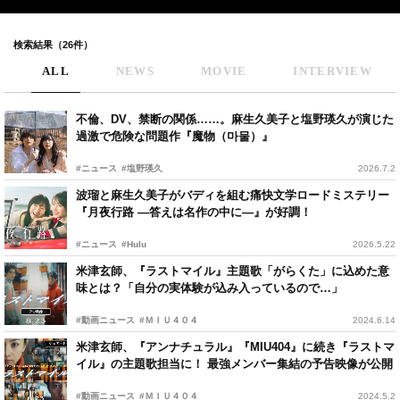
検索結果（26件）
ALL
NEWS
MOVIE
INTERVIEW
不倫、DV、禁断の関係……。麻生久美子と塩野瑛久が演じた
過激で危険な問題作『魔物（마물）』
#ニュース
#塩野瑛久
2026.7.2
波瑠と麻生久美子がバディを組む痛快文学ロードミステリー
『月夜行路 ―答えは名作の中に―』が好調！
#ニュース
#Hulu
2026.5.22
米津玄師、『ラストマイル』主題歌「がらくた」に込めた意
味とは？「自分の実体験が込み入っているので…」
#動画ニュース
#ＭＩＵ４０４
2024.6.14
米津玄師、『アンナチュラル』『MIU404』に続き『ラストマ
イル』の主題歌担当に！ 最強メンバー集結の予告映像が公開
#動画ニュース
#ＭＩＵ４０４
2024.5.2