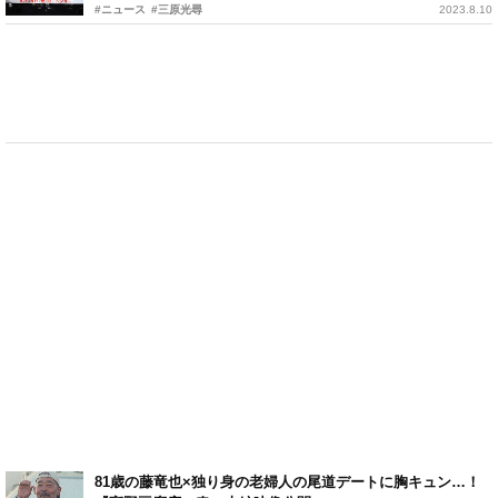
#ニュース
#三原光尋
2023.8.10
81歳の藤竜也×独り身の老婦人の尾道デートに胸キュン…！