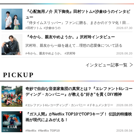
『心配無用ノ介 天下御免』田村ツトム×沙倉ゆうのインタビ
ュー
『侍タイムスリッパー』ファンに贈る、まさかのドラマ化！田村ツトム×沙倉ゆうのが語る『心配無用ノ介』撮影秘話
#田村ツトム
#沙倉ゆうの
2026.07.30
『今から、親友やめようか。』沢村玲インタビュー
沢村玲、親友から一線を越えて…理想の恋愛像について語る
#今から、親友やめようか。
#沢村玲
2026.06.20
インタビュー記事一覧
PICKUP
奇妙で自由な音楽家集団の真実とは？『エレファント6レコー
ディング・カンパニー』が教える“好き”を貫くDIY精神
#エレファント6レコーディング・カンパニー
#ドキュメンタリー
2026.08.05
『ガス人間』がNetflix TOP10でTOP3キープ！ 伝説的特撮映
画が現代によみがえる！
#Netflix
#Netflix TOP10
2026.08.04