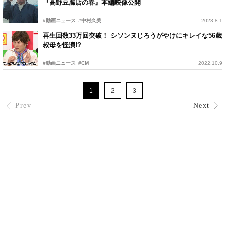
『高野豆腐店の春』本編映像公開
#動画ニュース
#中村久美
2023.8.1
再生回数33万回突破！ シソンヌじろうがやけにキレイな56歳
叔母を怪演!?
#動画ニュース
#CM
2022.10.9
1
2
3
Prev
Next