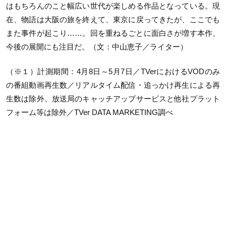
はもちろんのこと幅広い世代が楽しめる作品となっている。現
在、物語は大阪の旅を終えて、東京に戻ってきたが、ここでも
また事件が起こり……。回を重ねるごとに面白さが増す本作、
今後の展開にも注目だ。（文：中山恵子／ライター）
（※１）計測期間：4月8日～5月7日／TVerにおけるVODのみ
の番組動画再生数／リアルタイム配信・追っかけ再生による再
生数は除外、放送局のキャッチアップサービスと他社プラット
フォーム等は除外／TVer DATA MARKETING調べ