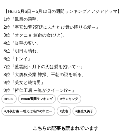
【Hulu 5月6日～5月12日の週間ランキング／アジアドラマ】
1位『鳳凰の飛翔』
2位『寧安如夢?宮廷にふたたび舞い降りる愛～』
3位『オクニョ 運命の女(ひと)』
4位『香華の誓い』
5位『明日も晴れ』
6位『トンイ』
7位『藍雲記～月下の刃は愛を抱いて～』
8位『大唐狄公案 神探、王朝の謎を斬る』
9位『美女と純情男』
9位『哲仁王后 ～俺がクイーン!?～』
#Hulu
#Hulu週間ランキング
#ランキング
#月夜行路 ―答えは名作の中に―
#波瑠
#麻生久美子
こちらの記事も読まれています