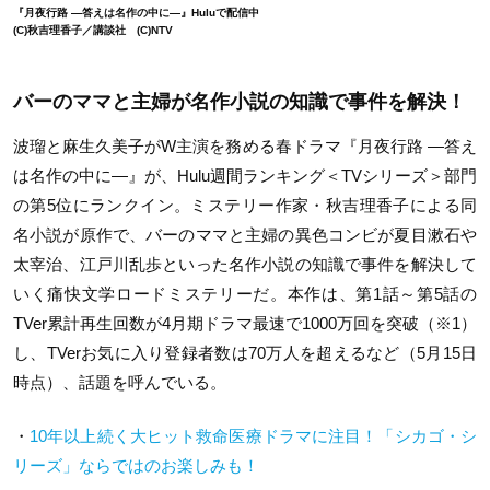
『月夜行路 ―答えは名作の中に―』Huluで配信中
(C)秋吉理香子／講談社 (C)NTV
バーのママと主婦が名作小説の知識で事件を解決！
波瑠と麻生久美子がW主演を務める春ドラマ『月夜行路 ―答え
は名作の中に―』が、Hulu週間ランキング＜TVシリーズ＞部門
の第5位にランクイン。ミステリー作家・秋吉理香子による同
名小説が原作で、バーのママと主婦の異色コンビが夏目漱石や
太宰治、江戸川乱歩といった名作小説の知識で事件を解決して
いく痛快文学ロードミステリーだ。本作は、第1話～第5話の
TVer累計再生回数が4月期ドラマ最速で1000万回を突破（※1）
し、TVerお気に入り登録者数は70万人を超えるなど（5月15日
時点）、話題を呼んでいる。
・
10年以上続く大ヒット救命医療ドラマに注目！「シカゴ・シ
リーズ」ならではのお楽しみも！