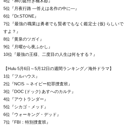
4位『神の庭付き楠木邸』
5位『月夜行路 ―答えは名作の中に―』
6位『Dr.STONE』
7位『最強の職業は勇者でも賢者でもなく鑑定士 (仮) らしいで
すよ？』
8位『黄泉のツガイ』
9位『月曜から夜ふかし』
10位『最強の王様、二度目の人生は何をする？』
【Hulu 5月6日～5月12日の週間ランキング／海外ドラマ】
1位『フルハウス』
2位『NCIS ～ネイビー犯罪捜査班』
3位『DOC (ドック) あすへのカルテ』
4位『アウトランダー』
5位『シカゴ・メッド』
6位『ウォーキング・デッド』
7位『FBI：特別捜査班』