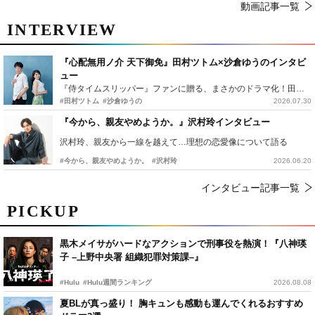
動画記事一覧
INTERVIEW
『心配無用ノ介 天下御免』田村ツトム×沙倉ゆうのインタビ
ュー
『侍タイムスリッパー』ファンに贈る、まさかのドラマ化！田村ツトム×沙倉ゆうのが語る『心配無用ノ介』撮影秘話
#田村ツトム
#沙倉ゆうの
2026.07.30
『今から、親友やめようか。』沢村玲インタビュー
沢村玲、親友から一線を越えて…理想の恋愛像について語る
#今から、親友やめようか。
#沢村玲
2026.06.20
インタビュー記事一覧
PICKUP
黒木メイサがハードなアクションで刑事役を熱演！『八神瑛
子 –上野中央署 組織犯罪対策課–』
#Hulu
#Hulu週間ランキング
2026.08.08
夏BLが真っ盛り！ 胸キュンも感動も運んでくれるおすすめ