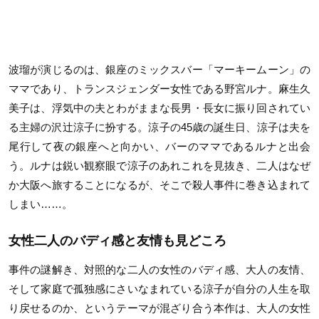
波瑠が演じるのは、銀座のミックスバー「マーキームーン」の
ママであり、トランスジェンダー女性である野宮ルナ。麻生久
美子は、浮気中の夫とわがままな長男・長女に振り回されてい
る主婦の沢辻涼子に扮する。涼子の45歳の誕生日、涼子は夫を
尾行して夜の銀座へと向かい、バーのママであるルナと出会
う。ルナは鋭い観察眼で涼子のあれこれを見抜き、二人はなぜ
か大阪へ旅することになるが、そこで殺人事件に巻き込まれて
しまい……。
女性二人のバディ感と友情も見どころ
事件の謎解き、対照的な二人の女性のバディ感、大人の友情、
そして家庭で孤独感にさいなまれている涼子が自分の人生を取
り戻せるのか、というテーマが混ざり合う本作は、大人の女性