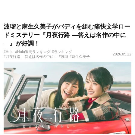
波瑠と麻生久美子がバディを組む痛快文学ロー
ドミステリー『月夜行路 ―答えは名作の中に
―』が好調！
#Hulu
#Hulu週間ランキング
#ランキング
2026.05.22
#月夜行路 ―答えは名作の中に―
#波瑠
#麻生久美子