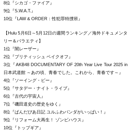
8位『シカゴ・ファイア』
9位『S.W.A.T.』
10位『LAW & ORDER：性犯罪特捜班』
【Hulu 5月6日～5月12日の週間ランキング／海外ドキュメンタ
リー＆バラエティ】
1位『闇レーザー』
2位『ブリティッシュ ベイクオフ』
3位『AKB48 DOCUMENTARY OF 20th Year Live Tour 2025 in
日本武道館 ～あの頃、青春でした。これから、青春です～』
4位『ソーイング・ビー』
5位『サタデー・ナイト・ライブ』
6位『古代の宇宙人』
7位『磯田道史の歴史をゆく』
8位『ぱんだぴあ日記 ユルふわパンダがいっぱい！』
9位『リフォーム大再生！ ゾンビハウス』
10位『トップギア』