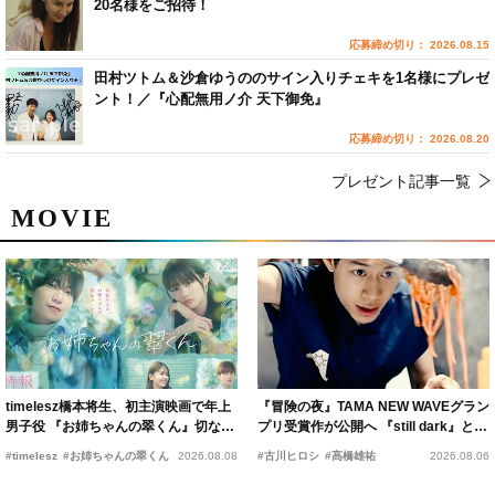
20名様をご招待！
応募締め切り： 2026.08.15
田村ツトム＆沙倉ゆうののサイン入りチェキを1名様にプレゼ
ント！／『心配無用ノ介 天下御免』
応募締め切り： 2026.08.20
プレゼント記事一覧
MOVIE
timelesz橋本将生、初主演映画で年上
『冒険の夜』TAMA NEW WAVEグラン
男子役 『お姉ちゃんの翠くん』切ない
プリ受賞作が公開へ 『still dark』と同
恋の幕開けを予感
時上映決定
#timelesz
#お姉ちゃんの翠くん
2026.08.08
#古川ヒロシ
#髙橋雄祐
2026.08.06