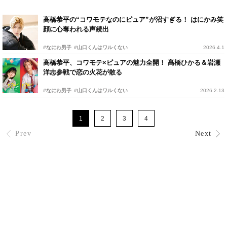
高橋恭平の“コワモテなのにピュア”が沼すぎる！ はにかみ笑
顔に心奪われる声続出
#なにわ男子
#山口くんはワルくない
2026.4.1
高橋恭平、コワモテ×ピュアの魅力全開！ 髙橋ひかる＆岩瀬
洋志参戦で恋の火花が散る
#なにわ男子
#山口くんはワルくない
2026.2.13
1
2
3
4
Prev
Next