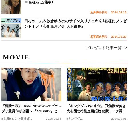
20名様をご招待！
応募締め切り： 2026.08.15
田村ツトム＆沙倉ゆうののサイン入りチェキを1名様にプレゼ
ント！／『心配無用ノ介 天下御免』
応募締め切り： 2026.08.20
プレゼント記事一覧
MOVIE
『冒険の夜』TAMA NEW WAVEグラン
『キングダム 魂の決戦』飛信隊が焚き
プリ受賞作が公開へ 『still dark』と同
火を囲む特別企画始動 秘蔵トーク満載
時上映決定
の“キングダムキャンプ”開催
#古川ヒロシ
#髙橋雄祐
2026.08.06
#キングダム
2026.08.06