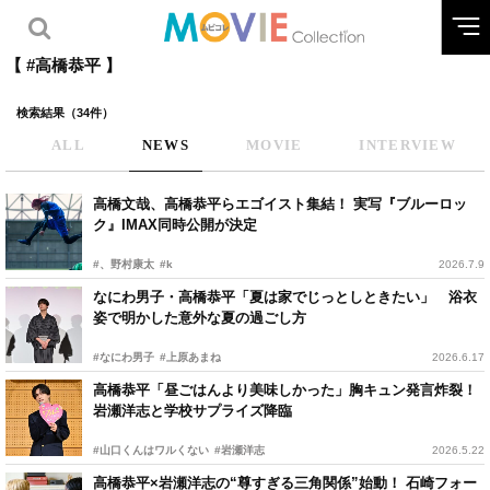
【 #高橋恭平 】
検索結果（34件）
ALL
NEWS
MOVIE
INTERVIEW
高橋文哉、高橋恭平らエゴイスト集結！ 実写『ブルーロッ
ク』IMAX同時公開が決定
#、野村康太
#k
2026.7.9
なにわ男子・高橋恭平「夏は家でじっとしときたい」 浴衣
姿で明かした意外な夏の過ごし方
#なにわ男子
#上原あまね
2026.6.17
高橋恭平「昼ごはんより美味しかった」胸キュン発言炸裂！
岩瀬洋志と学校サプライズ降臨
#山口くんはワルくない
#岩瀬洋志
2026.5.22
高橋恭平×岩瀬洋志の“尊すぎる三角関係”始動！ 石崎フォー