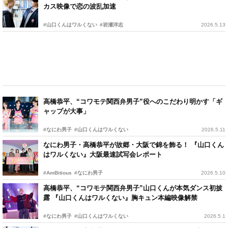
カス映像で恋の波乱加速
#山口くんはワルくない
#岩瀬洋志
2026.5.13
高橋恭平、“コワモテ関西弁男子”役へのこだわり明かす「ギ
ャップが大事」
#なにわ男子
#山口くんはワルくない
2026.5.11
なにわ男子・高橋恭平が故郷・大阪で錦を飾る！ 『山口くん
はワルくない』大阪最速試写会レポート
#AmBitious
#なにわ男子
2026.5.10
高橋恭平、“コワモテ関西弁男子”山口くんが本気ダンス初披
露 『山口くんはワルくない』胸キュン本編映像解禁
#なにわ男子
#山口くんはワルくない
2026.5.1