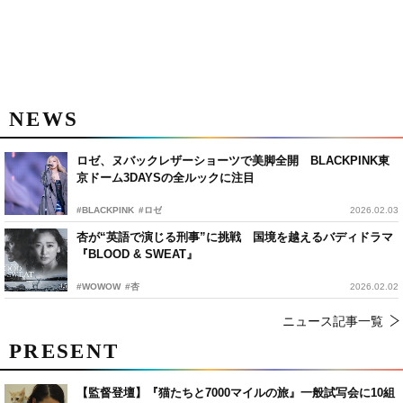
NEWS
ロゼ、ヌバックレザーショーツで美脚全開 BLACKPINK東
京ドーム3DAYSの全ルックに注目
#BLACKPINK
#ロゼ
2026.02.03
杏が“英語で演じる刑事”に挑戦 国境を越えるバディドラマ
『BLOOD & SWEAT』
#WOWOW
#杏
2026.02.02
ニュース記事一覧
PRESENT
【監督登壇】『猫たちと7000マイルの旅』一般試写会に10組