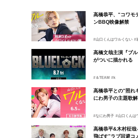
高橋恭平、“コワモ
ンBBQ映像解禁
#山口くんはワルくない
#
高橋文哉主演『ブル
がついに描かれる
#＆TEAM
#k
高橋恭平との“照れ
にわ男子の主題歌解
#なにわ男子
#山口くんは
高橋恭平&木村柾哉
飛ばす”ラブ回避コ