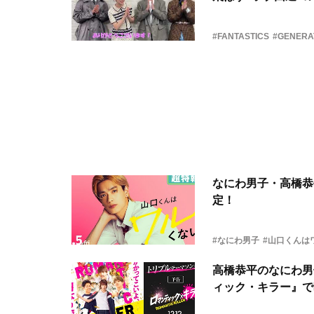
#FANTASTICS
#GENERA
なにわ男子・高橋恭
定！
#なにわ男子
#山口くんは
高橋恭平のなにわ男子
ィック・キラー』で