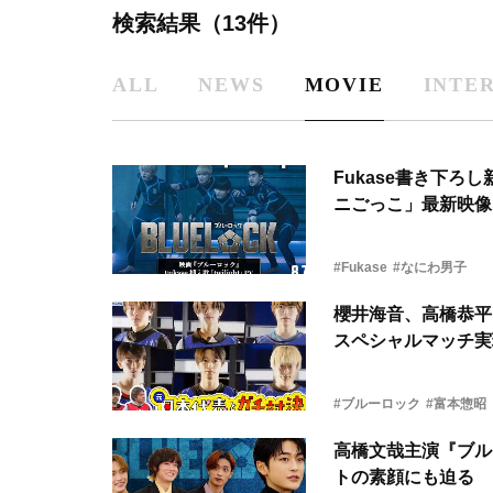
検索結果（13件）
ALL
NEWS
MOVIE
INTE
Fukase書き下
ニごっこ」最新映像
#Fukase
#なにわ男子
櫻井海音、高橋恭平
スペシャルマッチ実
#ブルーロック
#富本惣昭
高橋文哉主演『ブル
トの素顔にも迫る