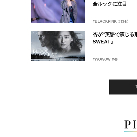
全ルックに注目
#BLACKPINK
#ロゼ
杏が“英語で演じる刑
SWEAT』
#WOWOW
#杏
P