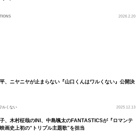
TIONS
2026.2.20
平、ニヤニヤが止まらない『山口くんはワルくない』公開決
ワルくない
2025.12.13
、木村柾哉のINI、中島颯太のFANTASTICSが『ロマンテ
映画史上初の“トリプル主題歌”を担当