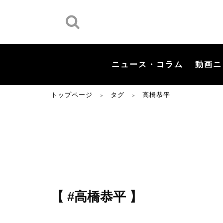
ニュース・コラム
動画ニ
トップページ
タグ
高橋恭平
＞
＞
【 #高橋恭平 】