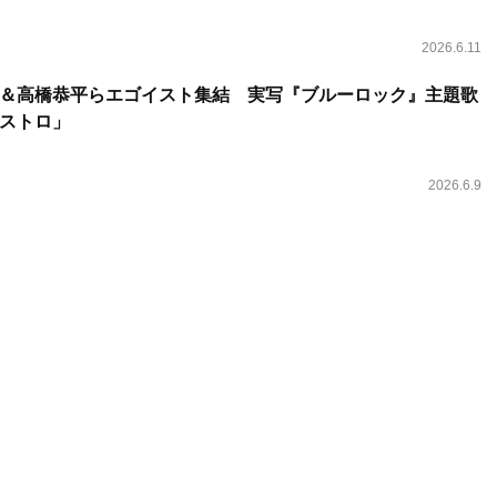
2026.6.11
＆高橋恭平らエゴイスト集結 実写『ブルーロック』主題歌
ンストロ」
2026.6.9