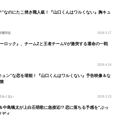
テ”なのにたこ焼き職人級！『山口くんはワルくない』胸キュ
岩瀬洋志
2026.5.27
ーロック』、チームZと王者チームVが激突する運命の一戦
2026.4.24
キュン”な恋を堪能！『山口くんはワルくない』予告映像＆な
禁
ワルくない
2026.3.23
＆中島颯太が上白石萌歌に急接近!? 恋に落ちる予感を“ぶっ
メディ