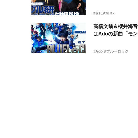
#&TEAM
#k
高橋文哉＆櫻井海音
はAdoの新曲「モ
#Ado
#ブルーロック