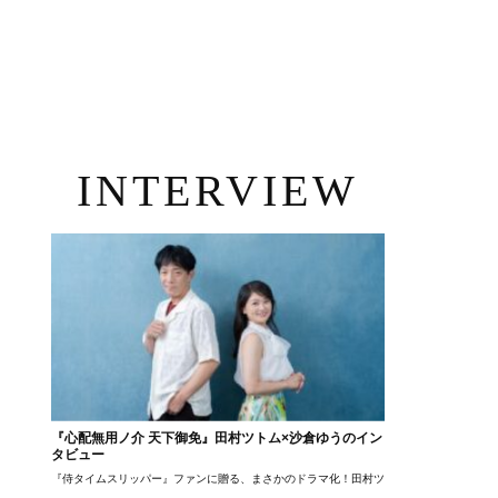
INTERVIEW
『心配無用ノ介 天下御免』田村ツトム×沙倉ゆうのイン
タビュー
『侍タイムスリッパー』ファンに贈る、まさかのドラマ化！田村ツトム×沙倉ゆうのが語