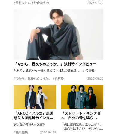
#田村ツトム
#沙倉ゆうの
2026.07.30
『今から、親友やめようか。』沢村玲インタビュー
沢村玲、親友から一線を越えて…理想の恋愛像について語る
#今から、親友やめようか。
#沢村玲
2026.06.20
『ARCO／アルコ』黒川
『ストリート・キングダ
想矢＆堀越麗禾インタビ
ム 自分の音を鳴ら
ュー
せ。』峯田和伸、若葉竜
実力派の若手2人を直撃
「俺は吉岡里帆と走ったぞ！」
也、吉岡里帆インタビュ
「あの音はすごい」それぞれの
ー
#黒川想矢
2026.04.18
忘れがたいシーンとは？