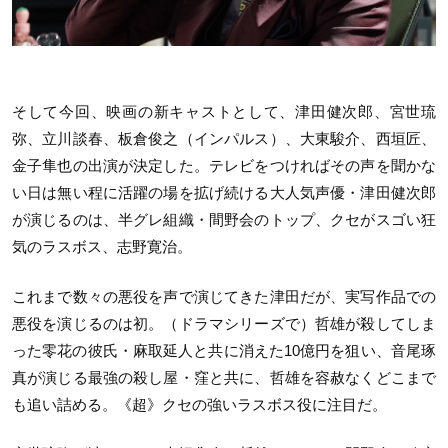
そして今回、映画の新キャストとして、津田健次郎、宮世琉
弥、立川談春、板倉俊之（インパルス）、大東駿介、西垣匠、
金子隼也の出演が決定した。テレビをつければその声を聞かな
い日は無い程に活躍の場を拡げ続ける大人気声優・津田健次郎
が演じるのは、半グレ組織・間野会のトップ、クセがスゴい狂
気のラスボス、志野寛治。
これまで数々の悪役を声で演じてきた津田だが、実写作品での
悪役を演じるのは初。（ドラマシリーズで）哲雄が殺してしま
った零花の彼氏・麻取延人と共に消えた10億円を狙い、音尾琢
真が演じる最強の殺し屋・窪と共に、哲雄を容赦なくどこまで
も追い詰める。《超》クセの強いラスボス役に注目だ。