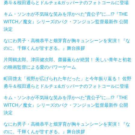
勇斗＆桜田通らとドルチェ&ガッバーナのフォトコールに登場
キム・ソンホが不気味な笑みを浮かべた”貴公子”に…!?『THE
WITCH／魔女』シリーズのパク・フンジョン監督最新作 公開
決定
なにわ男子・高橋恭平と畑芽育が胸キュンシーンを実演！『な
のに、千輝くんが甘すぎる。』舞台挨拶
片岡鶴太郎、津田健次郎、齋藤薫らが絶賛！ 美しい青年と初老
の映画監督による愛のパワーゲーム
町田啓太「視野が広げられた年だった」と今年振り返る！ 佐野
勇斗＆桜田通らとドルチェ&ガッバーナのフォトコールに登場
キム・ソンホが不気味な笑みを浮かべた”貴公子”に…!?『THE
WITCH／魔女』シリーズのパク・フンジョン監督最新作 公開
決定
なにわ男子・高橋恭平と畑芽育が胸キュンシーンを実演！『な
のに、千輝くんが甘すぎる。』舞台挨拶