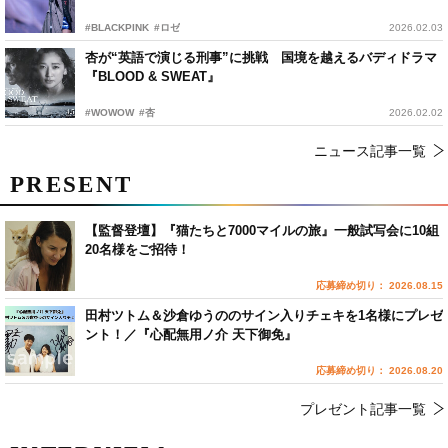
#BLACKPINK
#ロゼ
2026.02.03
杏が“英語で演じる刑事”に挑戦 国境を越えるバディドラマ
『BLOOD & SWEAT』
#WOWOW
#杏
2026.02.02
ニュース記事一覧
PRESENT
【監督登壇】『猫たちと7000マイルの旅』一般試写会に10組
20名様をご招待！
応募締め切り： 2026.08.15
田村ツトム＆沙倉ゆうののサイン入りチェキを1名様にプレゼ
ント！／『心配無用ノ介 天下御免』
応募締め切り： 2026.08.20
プレゼント記事一覧