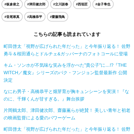
#板倉俊之
#津田健次郎
#立川談春
#西垣匠
#金子隼也
#音尾琢真
#高橋恭平
#齋藤飛鳥
こちらの記事も読まれています
町田啓太「視野が広げられた年だった」と今年振り返る！ 佐野
勇斗＆桜田通らとドルチェ&ガッバーナのフォトコールに登場
キム・ソンホが不気味な笑みを浮かべた”貴公子”に…!?『THE
WITCH／魔女』シリーズのパク・フンジョン監督最新作 公開
決定
なにわ男子・高橋恭平と畑芽育が胸キュンシーンを実演！『な
のに、千輝くんが甘すぎる。』舞台挨拶
片岡鶴太郎、津田健次郎、齋藤薫らが絶賛！ 美しい青年と初老
の映画監督による愛のパワーゲーム
町田啓太「視野が広げられた年だった」と今年振り返る！ 佐野