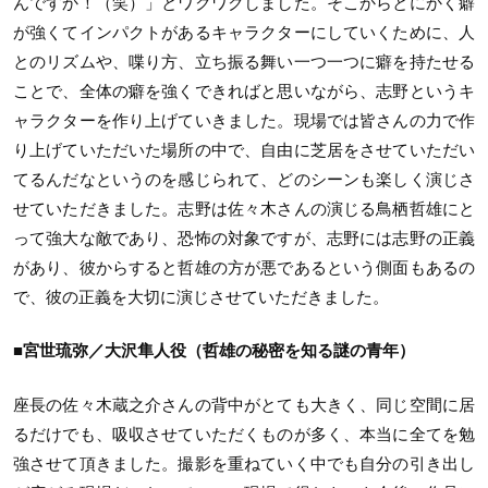
んですか！（笑）」とワクワクしました。そこからとにかく癖
が強くてインパクトがあるキャラクターにしていくために、人
とのリズムや、喋り方、立ち振る舞い一つ一つに癖を持たせる
ことで、全体の癖を強くできればと思いながら、志野というキ
ャラクターを作り上げていきました。現場では皆さんの力で作
り上げていただいた場所の中で、自由に芝居をさせていただい
てるんだなというのを感じられて、どのシーンも楽しく演じさ
せていただきました。志野は佐々木さんの演じる鳥栖哲雄にと
って強大な敵であり、恐怖の対象ですが、志野には志野の正義
があり、彼からすると哲雄の方が悪であるという側面もあるの
で、彼の正義を大切に演じさせていただきました。
■宮世琉弥／大沢隼人役（哲雄の秘密を知る謎の青年）
座長の佐々木蔵之介さんの背中がとても大きく、同じ空間に居
るだけでも、吸収させていただくものが多く、本当に全てを勉
強させて頂きました。撮影を重ねていく中でも自分の引き出し