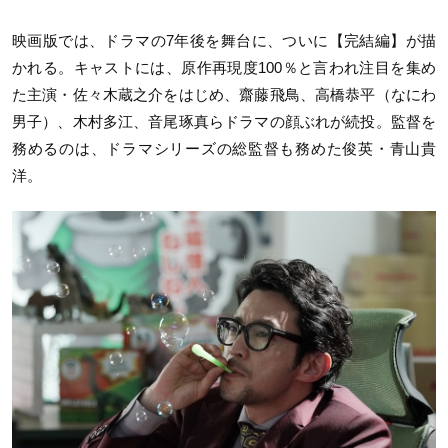
映画版では、ドラマの7年後を舞台に、ついに【完結編】が描
かれる。キャストには、原作再現度100％と言われ注目を集め
た主演・佐々木蔵之介をはじめ、齋藤飛鳥、高橋恭平（なにわ
男子）、木村多江、音尾琢真らドラマの顔ぶれが続投。監督を
務めるのは、ドラマシリーズの総監督も務めた俊英・青山貴
洋。