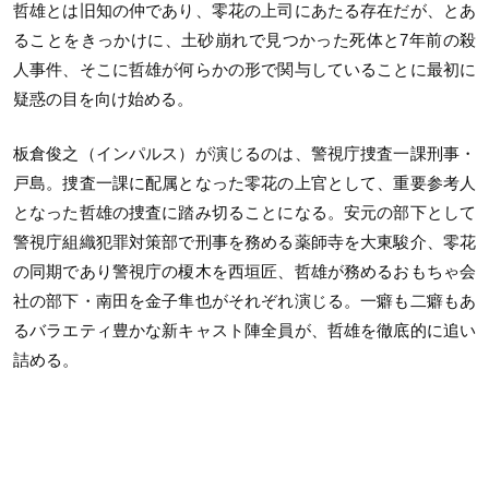
哲雄とは旧知の仲であり、零花の上司にあたる存在だが、とあ
ることをきっかけに、土砂崩れで見つかった死体と7年前の殺
人事件、そこに哲雄が何らかの形で関与していることに最初に
疑惑の目を向け始める。
板倉俊之（インパルス）が演じるのは、警視庁捜査一課刑事・
戸島。捜査一課に配属となった零花の上官として、重要参考人
となった哲雄の捜査に踏み切ることになる。安元の部下として
警視庁組織犯罪対策部で刑事を務める薬師寺を大東駿介、零花
の同期であり警視庁の榎木を西垣匠、哲雄が務めるおもちゃ会
社の部下・南田を金子隼也がそれぞれ演じる。一癖も二癖もあ
るバラエティ豊かな新キャスト陣全員が、哲雄を徹底的に追い
詰める。