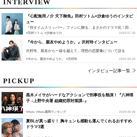
INTERVIEW
『心配無用ノ介 天下御免』田村ツトム×沙倉ゆうのインタビ
ュー
『侍タイムスリッパー』ファンに贈る、まさかのドラマ化！田村ツトム×沙倉ゆうのが語る『心配無用ノ介』撮影秘話
#田村ツトム
#沙倉ゆうの
2026.07.30
『今から、親友やめようか。』沢村玲インタビュー
沢村玲、親友から一線を越えて…理想の恋愛像について語る
#今から、親友やめようか。
#沢村玲
2026.06.20
インタビュー記事一覧
PICKUP
黒木メイサがハードなアクションで刑事役を熱演！『八神瑛
子 –上野中央署 組織犯罪対策課–』
#Hulu
#Hulu週間ランキング
2026.08.08
夏BLが真っ盛り！ 胸キュンも感動も運んでくれるおすすめ
ドラマ3選