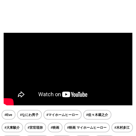
#Eve
#なにわ男子
#マイホームヒーロー
#佐々木蔵之介
#大東駿介
#宮世琉弥
#映画
#映画 マイホームヒーロー
#木村多江