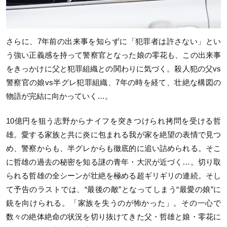
さらに、7年前の出来事を知らずに「犯罪者は許さない」とい
う強い正義感を持って警察官となった娘の零花も、この出来事
をきっかけに父と犯罪組織との関わりに気づく。殺人犯の父vs
警察官の娘vs半グレ犯罪組織、7年の時を経て、壮絶な構図の
物語が完結に向かっていく…。
10億円を狙う志野からナイフを突きつけられ拷問を受ける哲
雄。愛する家族と共に炎に包まれる我が家を絶望の表情で見つ
め、警察からも、半グレからも徹底的に追い詰められる。そこ
に哲雄の過去の秘密を知る謎の青年・大沢が近づく…。切り取
られる哲雄の全シーンが壮絶を極める超ギリギリの連続。そし
て予告のラストでは、“最後の敵”となってしまう“最愛の娘”に
銃を向けられる。「家族を失うのが怖かった」。その一心で
数々の絶体絶命の状況を切り抜けてきた父・哲雄と娘・零花に