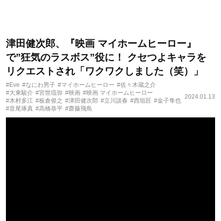
津田健次郎、『映画 マイホームヒーロー』
で”狂気のラスボス”役に！ クセつよキャラを
リクエストされ「ワクワクしました（笑）」
#Eve
#なにわ男子
#マイホームヒーロー
#佐々木蔵之介
#大東駿介
#宮世琉弥
#映画
#映画 マイホームヒーロー
2024.01.13
#木村多江
#板倉俊之
#津田健次郎
#立川談春
#西垣匠
#金子隼也
#音尾琢真
#高橋恭平
#齋藤飛鳥