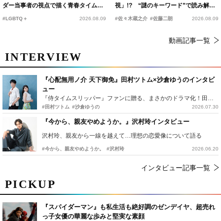
ダー当事者の視点で描く青春タイムス
視」!? “謎のキーワード”で読み解く
リップコメディ
『踊る大捜査線 N.E.W.』新メンバー
#LGBTQ＋
2026.08.09
#佐々木蔵之介
#佐藤二朗
2026.08.09
動画記事一覧
INTERVIEW
『心配無用ノ介 天下御免』田村ツトム×沙倉ゆうのインタビ
ュー
『侍タイムスリッパー』ファンに贈る、まさかのドラマ化！田村ツトム×沙倉ゆうのが語る『心配無用ノ介』撮影秘話
#田村ツトム
#沙倉ゆうの
2026.07.30
『今から、親友やめようか。』沢村玲インタビュー
沢村玲、親友から一線を越えて…理想の恋愛像について語る
#今から、親友やめようか。
#沢村玲
2026.06.20
インタビュー記事一覧
PICKUP
『スパイダーマン』も私生活も絶好調のゼンデイヤ、超売れ
っ子女優の華麗な歩みと堅実な素顔