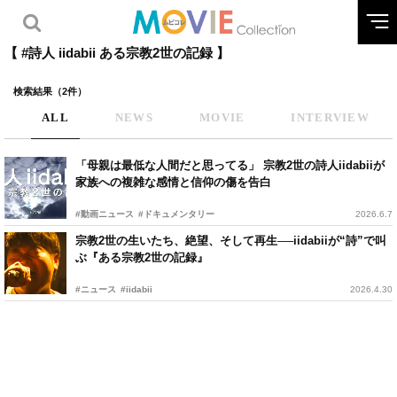
【 #詩人 iidabii ある宗教2世の記録 】
検索結果（2件）
ALL
NEWS
MOVIE
INTERVIEW
「母親は最低な人間だと思ってる」 宗教2世の詩人iidabiiが
家族への複雑な感情と信仰の傷を告白
#動画ニュース
#ドキュメンタリー
2026.6.7
宗教2世の生いたち、絶望、そして再生──iidabiiが“詩”で叫
ぶ『ある宗教2世の記録』
#ニュース
#iidabii
2026.4.30