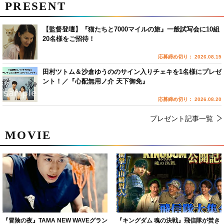
PRESENT
【監督登壇】『猫たちと7000マイルの旅』一般試写会に10組
20名様をご招待！
応募締め切り： 2026.08.15
田村ツトム＆沙倉ゆうののサイン入りチェキを1名様にプレゼ
ント！／『心配無用ノ介 天下御免』
応募締め切り： 2026.08.20
プレゼント記事一覧
MOVIE
『冒険の夜』TAMA NEW WAVEグラン
『キングダム 魂の決戦』飛信隊が焚き