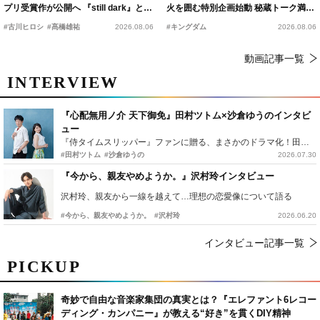
プリ受賞作が公開へ 『still dark』と同
火を囲む特別企画始動 秘蔵トーク満載
時上映決定
の“キングダムキャンプ”開催
#古川ヒロシ
#髙橋雄祐
2026.08.06
#キングダム
2026.08.06
動画記事一覧
INTERVIEW
『心配無用ノ介 天下御免』田村ツトム×沙倉ゆうのインタビ
ュー
『侍タイムスリッパー』ファンに贈る、まさかのドラマ化！田村ツトム×沙倉ゆうのが語る『心配無用ノ介』撮影秘話
#田村ツトム
#沙倉ゆうの
2026.07.30
『今から、親友やめようか。』沢村玲インタビュー
沢村玲、親友から一線を越えて…理想の恋愛像について語る
#今から、親友やめようか。
#沢村玲
2026.06.20
インタビュー記事一覧
PICKUP
奇妙で自由な音楽家集団の真実とは？『エレファント6レコー
ディング・カンパニー』が教える“好き”を貫くDIY精神