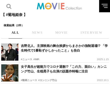
【 #菊地姫奈 】
検索結果（2件）
ALL
NEWS
MOVIE
INTERVIEW
吉野北人、主演映画の舞台挨拶からまさかの強制退場!? 「学
生時代で1番恥ずかしかったこと」も告白
#ニュース
#IMP.
2025.1.15
女子高生が超能力でコロナ退散!?「この力、面白い」カンニ
ング竹山、生稲晃子も出演の話題作特報に注目
#動画ニュース
#カンニング竹山
2022.10.1