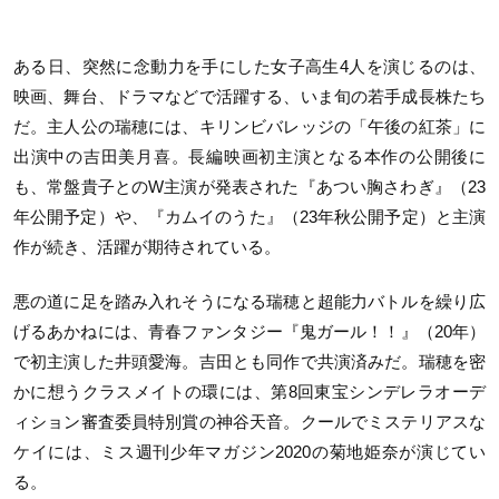
ある日、突然に念動力を手にした女子高生4人を演じるのは、
映画、舞台、ドラマなどで活躍する、いま旬の若手成長株たち
だ。主人公の瑞穂には、キリンビバレッジの「午後の紅茶」に
出演中の吉田美月喜。長編映画初主演となる本作の公開後に
も、常盤貴子とのW主演が発表された『あつい胸さわぎ』（23
年公開予定）や、『カムイのうた』（23年秋公開予定）と主演
作が続き、活躍が期待されている。
悪の道に足を踏み入れそうになる瑞穂と超能力バトルを繰り広
げるあかねには、青春ファンタジー『鬼ガール！！』（20年）
で初主演した井頭愛海。吉田とも同作で共演済みだ。瑞穂を密
かに想うクラスメイトの環には、第8回東宝シンデレラオーデ
ィション審査委員特別賞の神谷天音。クールでミステリアスな
ケイには、ミス週刊少年マガジン2020の菊地姫奈が演じてい
る。