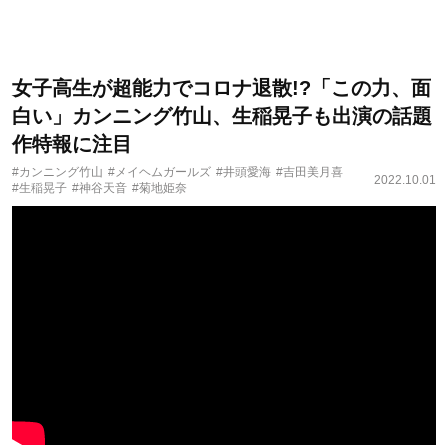
女子高生が超能力でコロナ退散!?「この力、面
白い」カンニング竹山、生稲晃子も出演の話題
作特報に注目
#カンニング竹山
#メイヘムガールズ
#井頭愛海
#吉田美月喜
2022.10.01
#生稲晃子
#神谷天音
#菊地姫奈