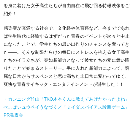
を身に着けた女子高生たちが自由自在に飛び回る特報映像をご
紹介！
感染症が充満する社会で、文化祭や体育祭など、今までであれ
ば学生時代に経験するはずだった青春のイベントが次々と中止
になったことで、学生たちの思い出作りのチャンスを奪ってき
た――。そんな制限だらけの毎日にストレスを抱える女子高生
たちのイラ立ちが、突如超能力となって彼女たちの元に舞い降
りたことで始まるストーリー。手に入れた超能力によって、窮
屈な日常からサスペンスと恋に満ちた非日常に変わってゆく、
爽快な青春サイキック・エンタテインメントが誕生した！！
・カンニング竹山「TKO木本くんに教えてあげたかったよね」
ぺこぱシュウペイうなづく／「ミイダスバイアス診断ゲーム」
PR発表会