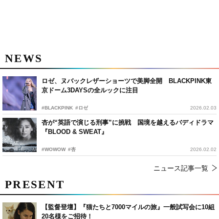
NEWS
ロゼ、ヌバックレザーショーツで美脚全開 BLACKPINK東
京ドーム3DAYSの全ルックに注目
#BLACKPINK
#ロゼ
2026.02.03
杏が“英語で演じる刑事”に挑戦 国境を越えるバディドラマ
『BLOOD & SWEAT』
#WOWOW
#杏
2026.02.02
ニュース記事一覧
PRESENT
【監督登壇】『猫たちと7000マイルの旅』一般試写会に10組
20名様をご招待！