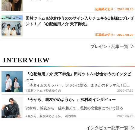
応募締め切り： 2026.08.15
田村ツトム＆沙倉ゆうののサイン入りチェキを1名様にプレゼ
ント！／『心配無用ノ介 天下御免』
応募締め切り： 2026.08.20
プレゼント記事一覧
INTERVIEW
『心配無用ノ介 天下御免』田村ツトム×沙倉ゆうのインタビ
ュー
『侍タイムスリッパー』ファンに贈る、まさかのドラマ化！田村ツトム×沙倉ゆうのが語る『心配無用ノ介』撮影秘話
#田村ツトム
#沙倉ゆうの
2026.07.30
『今から、親友やめようか。』沢村玲インタビュー
沢村玲、親友から一線を越えて…理想の恋愛像について語る
#今から、親友やめようか。
#沢村玲
2026.06.20
インタビュー記事一覧