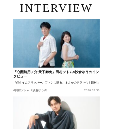
INTERVIEW
『心配無用ノ介 天下御免』田村ツトム×沙倉ゆうのイン
タビュー
『侍タイムスリッパー』ファンに贈る、まさかのドラマ化！田村ツトム×沙倉ゆうのが語
#田村ツトム
#沙倉ゆうの
2026.07.30