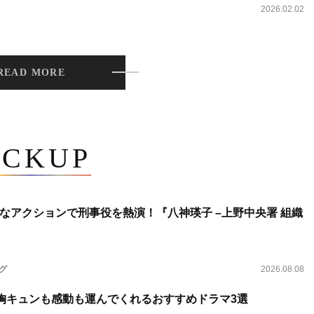
2026.02.02
READ MORE
ICKUP
なアクションで刑事役を熱演！『八神瑛子 –上野中央署 組織
ング
2026.08.08
 胸キュンも感動も運んでくれるおすすめドラマ3選