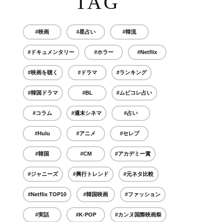
TAG
#映画
#星占い
#韓流
#ドキュメンタリー
#ホラー
#Netflix
#映画を聴く
#ドラマ
#ランキング
#韓国ドラマ
#BL
#ムビコレ占い
#コラム
#週末シネマ
#占い
#Hulu
#アニメ
#セレブ
#韓国
#CM
#アカデミー賞
#ジャニーズ
#興行トレンド
#元ネタ比較
#Netflix TOP10
#韓国映画
#ファッション
#実話
#K-POP
#カンヌ国際映画祭