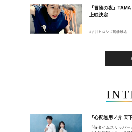
『冒険の夜』TAMA 
上映決定
#古川ヒロシ
#髙橋雄祐
IN
『心配無用ノ介 天
『侍タイムスリッパー