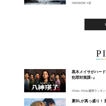
#WOWOW
#杏
P
黒木メイサがハード
犯罪対策課–』
#Hulu
#Hulu週間ランキ
夏BLが真っ盛り！