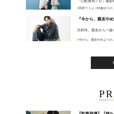
『心配無用ノ介』撮影
#田村ツトム
#沙倉ゆうの
『今から、親友やめ
沢村玲、親友から一線
#今から、親友やめようか
PR
【監督登壇】『猫た