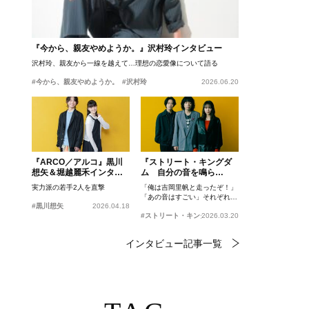
『今から、親友やめようか。』沢村玲インタビュー
沢村玲、親友から一線を越えて…理想の恋愛像について語る
#今から、親友やめようか。
#沢村玲
2026.06.20
『ARCO／アルコ』黒川
『ストリート・キングダ
想矢＆堀越麗禾インタビ
ム 自分の音を鳴ら
ュー
せ。』峯田和伸、若葉竜
実力派の若手2人を直撃
「俺は吉岡里帆と走ったぞ！」
也、吉岡里帆インタビュ
「あの音はすごい」それぞれの
ー
#黒川想矢
2026.04.18
忘れがたいシーンとは？
#ストリート・キングダム 自分の音を鳴らせ。
2026.03.20
インタビュー記事一覧