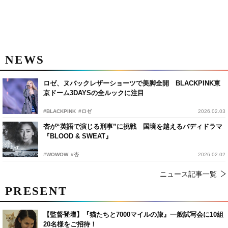
NEWS
ロゼ、ヌバックレザーショーツで美脚全開 BLACKPINK東
京ドーム3DAYSの全ルックに注目
#BLACKPINK
#ロゼ
2026.02.03
杏が“英語で演じる刑事”に挑戦 国境を越えるバディドラマ
『BLOOD & SWEAT』
#WOWOW
#杏
2026.02.02
ニュース記事一覧
PRESENT
【監督登壇】『猫たちと7000マイルの旅』一般試写会に10組
20名様をご招待！