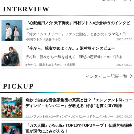
INTERVIEW
『心配無用ノ介 天下御免』田村ツトム×沙倉ゆうのインタビ
ュー
『侍タイムスリッパー』ファンに贈る、まさかのドラマ化！田村ツトム×沙倉ゆうのが語る『心配無用ノ介』撮影秘話
#田村ツトム
#沙倉ゆうの
2026.07.30
『今から、親友やめようか。』沢村玲インタビュー
沢村玲、親友から一線を越えて…理想の恋愛像について語る
#今から、親友やめようか。
#沢村玲
2026.06.20
インタビュー記事一覧
PICKUP
奇妙で自由な音楽家集団の真実とは？『エレファント6レコー
ディング・カンパニー』が教える“好き”を貫くDIY精神
#エレファント6レコーディング・カンパニー
#ドキュメンタリー
2026.08.05
『ガス人間』がNetflix TOP10でTOP3キープ！ 伝説的特撮映
画が現代によみがえる！