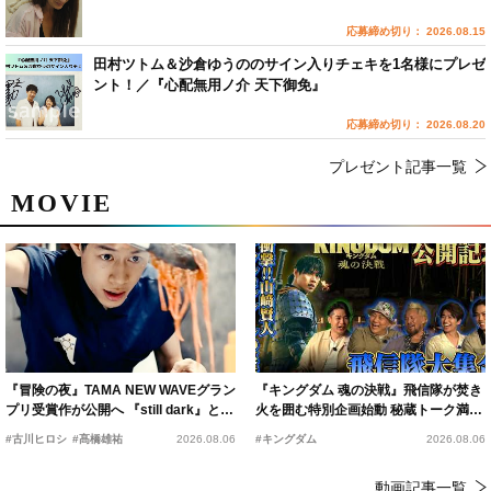
応募締め切り： 2026.08.15
田村ツトム＆沙倉ゆうののサイン入りチェキを1名様にプレゼ
ント！／『心配無用ノ介 天下御免』
応募締め切り： 2026.08.20
プレゼント記事一覧
MOVIE
『冒険の夜』TAMA NEW WAVEグラン
『キングダム 魂の決戦』飛信隊が焚き
プリ受賞作が公開へ 『still dark』と同
火を囲む特別企画始動 秘蔵トーク満載
時上映決定
の“キングダムキャンプ”開催
#古川ヒロシ
#髙橋雄祐
2026.08.06
#キングダム
2026.08.06
動画記事一覧