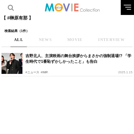
【 #榊原有那 】
検索結果（1件）
ALL
NEWS
MOVIE
INTERVIEW
吉野北人、主演映画の舞台挨拶からまさかの強制退場!? 「学
生時代で1番恥ずかしかったこと」も告白
#ニュース
#IMP.
2025.1.15