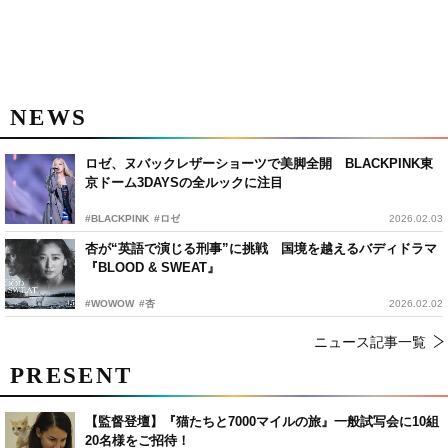
NEWS
ロゼ、ヌバックレザーショーツで美脚全開 BLACKPINK東
京ドーム3DAYSの全ルックに注目
#BLACKPINK
#ロゼ
2026.02.03
杏が“英語で演じる刑事”に挑戦 国境を越えるバディドラマ
『BLOOD & SWEAT』
#WOWOW
#杏
2026.02.02
ニュース記事一覧
PRESENT
【監督登壇】『猫たちと7000マイルの旅』一般試写会に10組
20名様をご招待！