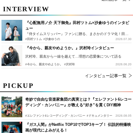
INTERVIEW
『心配無用ノ介 天下御免』田村ツトム×沙倉ゆうのインタビ
ュー
『侍タイムスリッパー』ファンに贈る、まさかのドラマ化！田村ツトム×沙倉ゆうのが語る『心配無用ノ介』撮影秘話
#田村ツトム
#沙倉ゆうの
2026.07.30
『今から、親友やめようか。』沢村玲インタビュー
沢村玲、親友から一線を越えて…理想の恋愛像について語る
#今から、親友やめようか。
#沢村玲
2026.06.20
インタビュー記事一覧
PICKUP
奇妙で自由な音楽家集団の真実とは？『エレファント6レコー
ディング・カンパニー』が教える“好き”を貫くDIY精神
#エレファント6レコーディング・カンパニー
#ドキュメンタリー
2026.08.05
『ガス人間』がNetflix TOP10でTOP3キープ！ 伝説的特撮映
画が現代によみがえる！