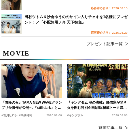
応募締め切り： 2026.08.15
田村ツトム＆沙倉ゆうののサイン入りチェキを1名様にプレゼ
ント！／『心配無用ノ介 天下御免』
応募締め切り： 2026.08.20
プレゼント記事一覧
MOVIE
『冒険の夜』TAMA NEW WAVEグラン
『キングダム 魂の決戦』飛信隊が焚き
プリ受賞作が公開へ 『still dark』と同
火を囲む特別企画始動 秘蔵トーク満載
時上映決定
の“キングダムキャンプ”開催
#古川ヒロシ
#髙橋雄祐
2026.08.06
#キングダム
2026.08.06
動画記事一覧