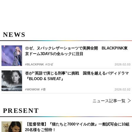
NEWS
ロゼ、ヌバックレザーショーツで美脚全開 BLACKPINK東
京ドーム3DAYSの全ルックに注目
#BLACKPINK
#ロゼ
2026.02.03
杏が“英語で演じる刑事”に挑戦 国境を越えるバディドラマ
『BLOOD & SWEAT』
#WOWOW
#杏
2026.02.02
ニュース記事一覧
PRESENT
【監督登壇】『猫たちと7000マイルの旅』一般試写会に10組
20名様をご招待！