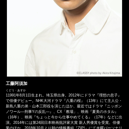
工藤阿須加
くどう・あすか
11991年8月1日生まれ。埼玉県出身。2012年にドラマ『理想の息子』
で俳優デビュー。NHK大河ドラマ『八重の桜』（13年）にて主人公・
新島八重の弟・山本三郎役を演じたほか、最近ではドラマ『ニッポン
ノワール―刑事Yの反乱―』、CX「教場」、映画『夏美のホタル』
（16年）、映画『ちょっと今から仕事やめてくる』（17年）などに出
演。2014年には第24回日本映画批評家大賞 新人男優賞を受賞。俳優
業のほか、2018年10月より朝の情報番組『ZIP!』にて水曜パーソナリ