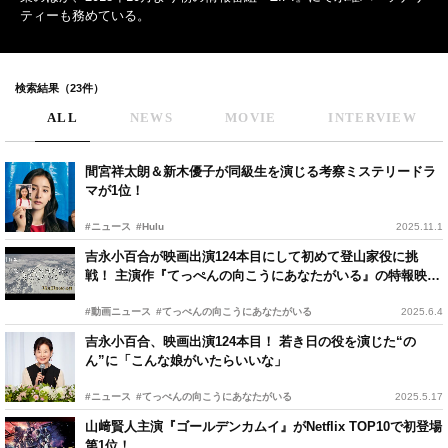
ティーも務めている。
検索結果（23件）
ALL
NEWS
MOVIE
INTERVIEW
間宮祥太朗＆新木優子が同級生を演じる考察ミステリードラ
マが1位！
#ニュース
#Hulu
2025.11.1
吉永小百合が映画出演124本目にして初めて登山家役に挑
戦！ 主演作『てっぺんの向こうにあなたがいる』の特報映像
が公開
#動画ニュース
#てっぺんの向こうにあなたがいる
2025.6.4
吉永小百合、映画出演124本目！ 若き日の役を演じた“の
ん”に「こんな娘がいたらいいな」
#ニュース
#てっぺんの向こうにあなたがいる
2025.5.17
山﨑賢人主演『ゴールデンカムイ』がNetflix TOP10で初登場
第1位！