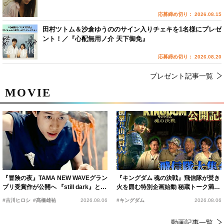
応募締め切り： 2026.08.15
田村ツトム＆沙倉ゆうののサイン入りチェキを1名様にプレゼ
ント！／『心配無用ノ介 天下御免』
応募締め切り： 2026.08.20
プレゼント記事一覧
MOVIE
『冒険の夜』TAMA NEW WAVEグラン
『キングダム 魂の決戦』飛信隊が焚き
プリ受賞作が公開へ 『still dark』と同
火を囲む特別企画始動 秘蔵トーク満載
時上映決定
の“キングダムキャンプ”開催
#古川ヒロシ
#髙橋雄祐
2026.08.06
#キングダム
2026.08.06
動画記事一覧