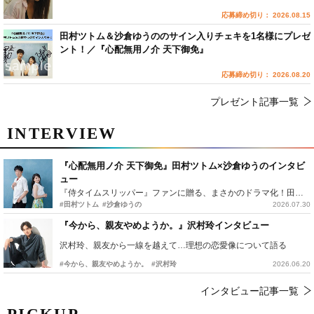
応募締め切り： 2026.08.15
田村ツトム＆沙倉ゆうののサイン入りチェキを1名様にプレゼ
ント！／『心配無用ノ介 天下御免』
応募締め切り： 2026.08.20
プレゼント記事一覧
INTERVIEW
『心配無用ノ介 天下御免』田村ツトム×沙倉ゆうのインタビ
ュー
『侍タイムスリッパー』ファンに贈る、まさかのドラマ化！田村ツトム×沙倉ゆうのが語る『心配無用ノ介』撮影秘話
#田村ツトム
#沙倉ゆうの
2026.07.30
『今から、親友やめようか。』沢村玲インタビュー
沢村玲、親友から一線を越えて…理想の恋愛像について語る
#今から、親友やめようか。
#沢村玲
2026.06.20
インタビュー記事一覧