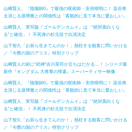
山﨑賢人、『陰陽師0』で最強の呪術師・安倍晴明に！ 染谷将
太演じる源博雅との関係性は「客観的に見て本当に愛おしい」
山﨑賢人、実写版『ゴールデンカムイ』は「“絶対面白くな
る”と確信」！ 不死身の杉元役で出演決定
山下智久「お前ら生きてんのか！」熱狂する観客に問いかける
／『今際の国のアリス』特別クリップ
山﨑賢人の前に“武神”吉川晃司が立ちはだかる…！ シリーズ最
新作『キングダム 大将軍の帰還』スーパーティザー映像
山﨑賢人、『陰陽師0』で最強の呪術師・安倍晴明に！ 染谷将
太演じる源博雅との関係性は「客観的に見て本当に愛おしい」
山﨑賢人、実写版『ゴールデンカムイ』は「“絶対面白くな
る”と確信」！ 不死身の杉元役で出演決定
山下智久「お前ら生きてんのか！」熱狂する観客に問いかける
／『今際の国のアリス』特別クリップ