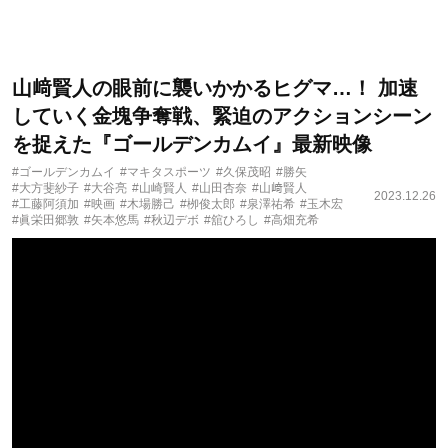
山﨑賢人の眼前に襲いかかるヒグマ…！ 加速
していく金塊争奪戦、緊迫のアクションシーン
を捉えた『ゴールデンカムイ』最新映像
#ゴールデンカムイ
#マキタスポーツ
#久保茂昭
#勝矢
#大方斐紗子
#大谷亮
#山崎賢人
#山田杏奈
#山﨑賢人
2023.12.26
#工藤阿須加
#映画
#木場勝己
#栁俊太郎
#泉澤祐希
#玉木宏
#眞栄田郷敦
#矢本悠馬
#秋辺デボ
#舘ひろし
#高畑充希