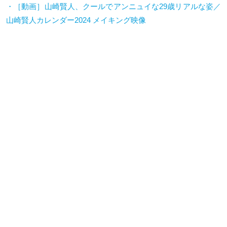
・［動画］山崎賢人、クールでアンニュイな
29
歳リアルな姿／
山崎賢人カレンダー
2024
メイキング映像