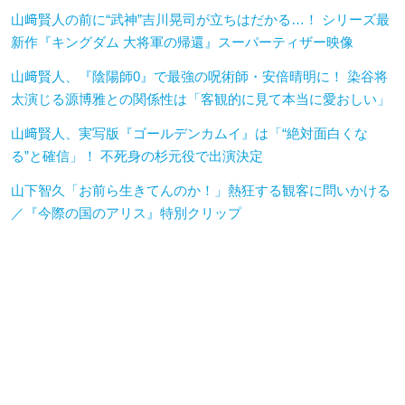
山﨑賢人の前に“武神”吉川晃司が立ちはだかる…！ シリーズ最
新作『キングダム 大将軍の帰還』スーパーティザー映像
山﨑賢人、『陰陽師0』で最強の呪術師・安倍晴明に！ 染谷将
太演じる源博雅との関係性は「客観的に見て本当に愛おしい」
山﨑賢人、実写版『ゴールデンカムイ』は「“絶対面白くな
る”と確信」！ 不死身の杉元役で出演決定
山下智久「お前ら生きてんのか！」熱狂する観客に問いかける
／『今際の国のアリス』特別クリップ