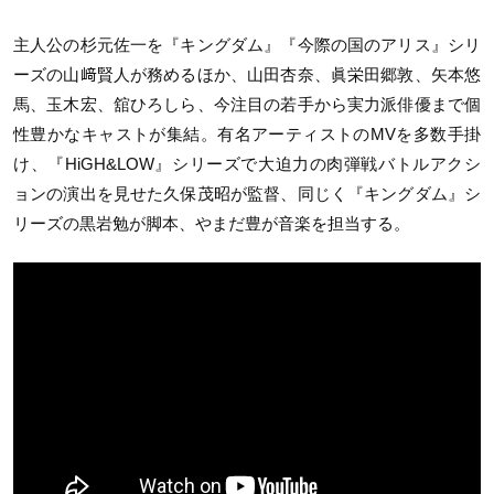
主人公の杉元佐一を『キングダム』『今際の国のアリス』シリ
ーズの山﨑賢人が務めるほか、山田杏奈、眞栄田郷敦、矢本悠
馬、玉木宏、舘ひろしら、今注目の若手から実力派俳優まで個
性豊かなキャストが集結。有名アーティストのMVを多数手掛
け、『HiGH&LOW』シリーズで大迫力の肉弾戦バトルアクシ
ョンの演出を見せた久保茂昭が監督、同じく『キングダム』シ
リーズの黒岩勉が脚本、やまだ豊が音楽を担当する。