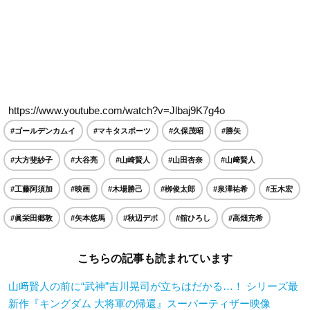
https://www.youtube.com/watch?v=Jlbaj9K7g4o
#ゴールデンカムイ
#マキタスポーツ
#久保茂昭
#勝矢
#大方斐紗子
#大谷亮
#山崎賢人
#山田杏奈
#山﨑賢人
#工藤阿須加
#映画
#木場勝己
#栁俊太郎
#泉澤祐希
#玉木宏
#眞栄田郷敦
#矢本悠馬
#秋辺デボ
#舘ひろし
#高畑充希
こちらの記事も読まれています
山﨑賢人の前に“武神”吉川晃司が立ちはだかる…！ シリーズ最
新作『キングダム 大将軍の帰還』スーパーティザー映像