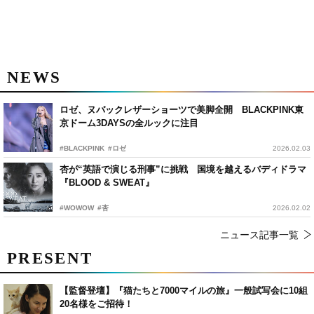
NEWS
ロゼ、ヌバックレザーショーツで美脚全開 BLACKPINK東
京ドーム3DAYSの全ルックに注目
#BLACKPINK
#ロゼ
2026.02.03
杏が“英語で演じる刑事”に挑戦 国境を越えるバディドラマ
『BLOOD & SWEAT』
#WOWOW
#杏
2026.02.02
ニュース記事一覧
PRESENT
【監督登壇】『猫たちと7000マイルの旅』一般試写会に10組
20名様をご招待！