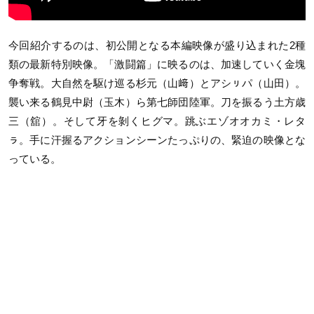
今回紹介するのは、初公開となる本編映像が盛り込まれた2種
類の最新特別映像。「激闘篇」に映るのは、加速していく金塊
争奪戦。大自然を駆け巡る杉元（山﨑）とアシㇼパ（山田）。
襲い来る鶴見中尉（玉木）ら第七師団陸軍。刀を振るう土方歳
三（舘）。そして牙を剝くヒグマ。跳ぶエゾオオカミ・レタ
ㇻ。手に汗握るアクションシーンたっぷりの、緊迫の映像とな
っている。