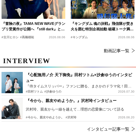
『冒険の夜』TAMA NEW WAVEグラン
『キングダム 魂の決戦』飛信隊が焚き
プリ受賞作が公開へ 『still dark』と同
火を囲む特別企画始動 秘蔵トーク満載
時上映決定
の“キングダムキャンプ”開催
#古川ヒロシ
#髙橋雄祐
2026.08.06
#キングダム
2026.08.06
動画記事一覧
INTERVIEW
『心配無用ノ介 天下御免』田村ツトム×沙倉ゆうのインタビ
ュー
『侍タイムスリッパー』ファンに贈る、まさかのドラマ化！田村ツトム×沙倉ゆうのが語る『心配無用ノ介』撮影秘話
#田村ツトム
#沙倉ゆうの
2026.07.30
『今から、親友やめようか。』沢村玲インタビュー
沢村玲、親友から一線を越えて…理想の恋愛像について語る
#今から、親友やめようか。
#沢村玲
2026.06.20
インタビュー記事一覧