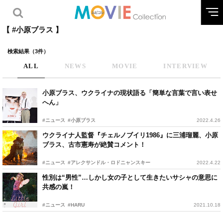
【 #小原ブラス 】
検索結果（3件）
ALL
NEWS
MOVIE
INTERVIEW
小原ブラス、ウクライナの現状語る「簡単な言葉で言い表せ
へん」
#ニュース
#小原ブラス
2022.4.26
ウクライナ人監督『チェルノブイリ1986』に三浦瑠麗、小原
ブラス、古市憲寿が絶賛コメント！
#ニュース
#アレクサンドル・ロドニャンスキー
2022.4.22
性別は“男性”…しかし女の子として生きたいサシャの意思に
共感の嵐！
#ニュース
#HARU
2021.10.18