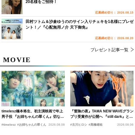
20名様をご招待！
応募締め切り： 2026.08.15
田村ツトム＆沙倉ゆうののサイン入りチェキを1名様にプレゼ
ント！／『心配無用ノ介 天下御免』
応募締め切り： 2026.08.20
プレゼント記事一覧
MOVIE
timelesz橋本将生、初主演映画で年上
『冒険の夜』TAMA NEW WAVEグラン
男子役 『お姉ちゃんの翠くん』切ない
プリ受賞作が公開へ 『still dark』と同
恋の幕開けを予感
時上映決定
#timelesz
#お姉ちゃんの翠くん
2026.08.08
#古川ヒロシ
#髙橋雄祐
2026.08.06