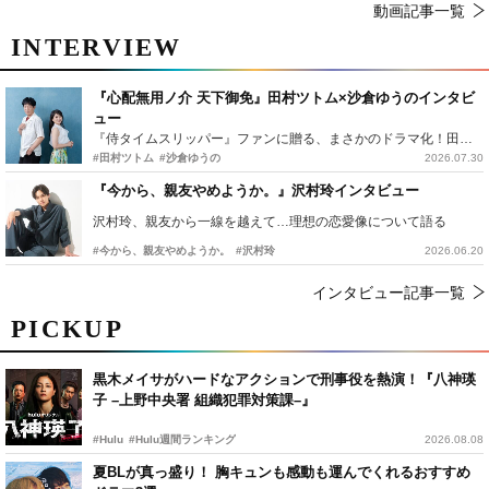
動画記事一覧
INTERVIEW
『心配無用ノ介 天下御免』田村ツトム×沙倉ゆうのインタビ
ュー
『侍タイムスリッパー』ファンに贈る、まさかのドラマ化！田村ツトム×沙倉ゆうのが語る『心配無用ノ介』撮影秘話
#田村ツトム
#沙倉ゆうの
2026.07.30
『今から、親友やめようか。』沢村玲インタビュー
沢村玲、親友から一線を越えて…理想の恋愛像について語る
#今から、親友やめようか。
#沢村玲
2026.06.20
インタビュー記事一覧
PICKUP
黒木メイサがハードなアクションで刑事役を熱演！『八神瑛
子 –上野中央署 組織犯罪対策課–』
#Hulu
#Hulu週間ランキング
2026.08.08
夏BLが真っ盛り！ 胸キュンも感動も運んでくれるおすすめ