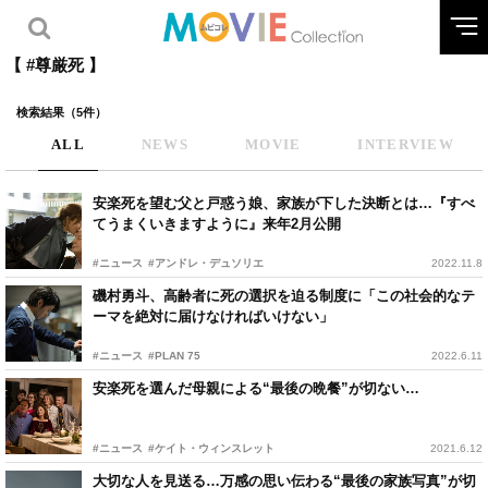
【 #尊厳死 】
検索結果（5件）
ALL
NEWS
MOVIE
INTERVIEW
安楽死を望む父と戸惑う娘、家族が下した決断とは…『すべ
てうまくいきますように』来年2月公開
#ニュース
#アンドレ・デュソリエ
2022.11.8
磯村勇斗、高齢者に死の選択を迫る制度に「この社会的なテ
ーマを絶対に届けなければいけない」
#ニュース
#PLAN 75
2022.6.11
安楽死を選んだ母親による“最後の晩餐”が切ない…
#ニュース
#ケイト・ウィンスレット
2021.6.12
大切な人を見送る…万感の思い伝わる“最後の家族写真”が切