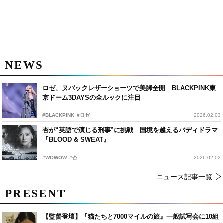
NEWS
ロゼ、ヌバックレザーショーツで美脚全開 BLACKPINK東
京ドーム3DAYSの全ルックに注目
#BLACKPINK
#ロゼ
2026.02.03
杏が“英語で演じる刑事”に挑戦 国境を越えるバディドラマ
『BLOOD & SWEAT』
#WOWOW
#杏
2026.02.02
ニュース記事一覧
PRESENT
【監督登壇】『猫たちと7000マイルの旅』一般試写会に10組