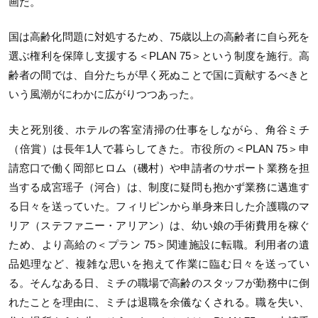
画だ。
国は高齢化問題に対処するため、75歳以上の高齢者に自ら死を
選ぶ権利を保障し支援する＜PLAN 75＞という制度を施行。高
齢者の間では、自分たちが早く死ぬことで国に貢献するべきと
いう風潮がにわかに広がりつつあった。
夫と死別後、ホテルの客室清掃の仕事をしながら、角谷ミチ
（倍賞）は長年1人で暮らしてきた。市役所の＜PLAN 75＞申
請窓口で働く岡部ヒロム（磯村）や申請者のサポート業務を担
当する成宮瑶子（河合）は、制度に疑問も抱かず業務に邁進す
る日々を送っていた。フィリピンから単身来日した介護職のマ
リア（ステファニー・アリアン）は、幼い娘の手術費用を稼ぐ
ため、より高給の＜プラン 75＞関連施設に転職。利用者の遺
品処理など、複雑な思いを抱えて作業に臨む日々を送ってい
る。そんなある日、ミチの職場で高齢のスタッフが勤務中に倒
れたことを理由に、ミチは退職を余儀なくされる。職を失い、