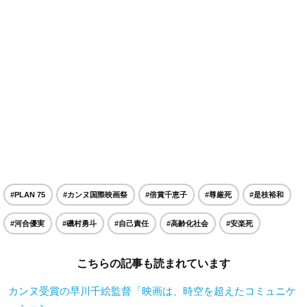
#PLAN 75
#カンヌ国際映画祭
#倍賞千恵子
#尊厳死
#是枝裕和
#河合優実
#磯村勇斗
#自己責任
#高齢化社会
#安楽死
こちらの記事も読まれています
カンヌ受賞の早川千絵監督「映画は、時空を超えたコミュニケ