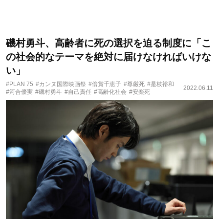
磯村勇斗、高齢者に死の選択を迫る制度に「こ
の社会的なテーマを絶対に届けなければいけな
い」
#PLAN 75
#カンヌ国際映画祭
#倍賞千恵子
#尊厳死
#是枝裕和
2022.06.11
#河合優実
#磯村勇斗
#自己責任
#高齢化社会
#安楽死