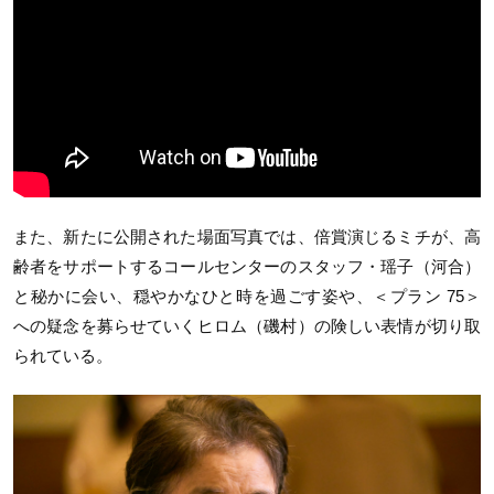
また、新たに公開された場面写真では、倍賞演じるミチが、高
齢者をサポートするコールセンターのスタッフ・瑶子（河合）
と秘かに会い、穏やかなひと時を過ごす姿や、＜プラン 75＞
への疑念を募らせていくヒロム（磯村）の険しい表情が切り取
られている。