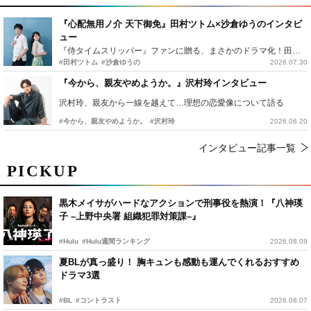
『心配無用ノ介 天下御免』田村ツトム×沙倉ゆうのインタビ
ュー
『侍タイムスリッパー』ファンに贈る、まさかのドラマ化！田村ツトム×沙倉ゆうのが語る『心配無用ノ介』撮影秘話
#田村ツトム
#沙倉ゆうの
2026.07.30
『今から、親友やめようか。』沢村玲インタビュー
沢村玲、親友から一線を越えて…理想の恋愛像について語る
#今から、親友やめようか。
#沢村玲
2026.06.20
インタビュー記事一覧
PICKUP
黒木メイサがハードなアクションで刑事役を熱演！『八神瑛
子 –上野中央署 組織犯罪対策課–』
#Hulu
#Hulu週間ランキング
2026.08.08
夏BLが真っ盛り！ 胸キュンも感動も運んでくれるおすすめ
ドラマ3選
#BL
#コントラスト
2026.08.07