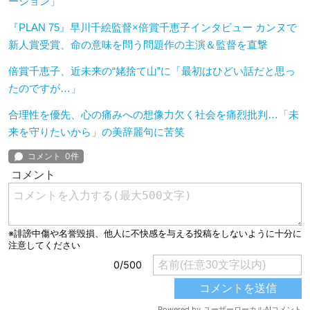
ーション」
『PLAN 75』早川千絵監督×倍賞千恵子インタビュー カンヌで
新人賞受賞、命の意味を問う問題作の主演＆監督を直撃
倍賞千恵子、近未来の“姥捨て山”に「最初はひどい話だと思っ
たのですが…」
合理性を優先、心の痛みへの想像力欠く社会を痛烈批判…「未
来を守りたいから」の美辞麗句に苦笑