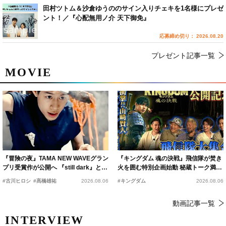
田村ツトム＆沙倉ゆうののサイン入りチェキを1名様にプレゼ
ント！／『心配無用ノ介 天下御免』
応募締め切り： 2026.08.20
プレゼント記事一覧
MOVIE
『冒険の夜』TAMA NEW WAVEグラン
『キングダム 魂の決戦』飛信隊が焚き
プリ受賞作が公開へ 『still dark』と同
火を囲む特別企画始動 秘蔵トーク満載
時上映決定
の“キングダムキャンプ”開催
#古川ヒロシ
#髙橋雄祐
2026.08.06
#キングダム
2026.08.06
動画記事一覧
INTERVIEW