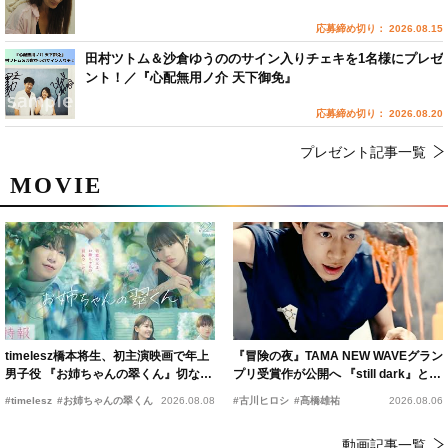
応募締め切り： 2026.08.15
田村ツトム＆沙倉ゆうののサイン入りチェキを1名様にプレゼ
ント！／『心配無用ノ介 天下御免』
応募締め切り： 2026.08.20
プレゼント記事一覧
MOVIE
timelesz橋本将生、初主演映画で年上
『冒険の夜』TAMA NEW WAVEグラン
男子役 『お姉ちゃんの翠くん』切ない
プリ受賞作が公開へ 『still dark』と同
恋の幕開けを予感
時上映決定
#timelesz
#お姉ちゃんの翠くん
2026.08.08
#古川ヒロシ
#髙橋雄祐
2026.08.06
動画記事一覧