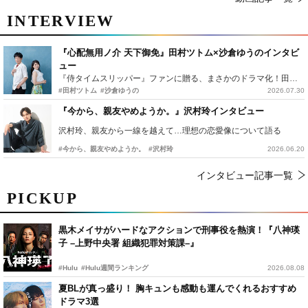
INTERVIEW
『心配無用ノ介 天下御免』田村ツトム×沙倉ゆうのインタビ
ュー
『侍タイムスリッパー』ファンに贈る、まさかのドラマ化！田村ツトム×沙倉ゆうのが語る『心配無用ノ介』撮影秘話
#田村ツトム
#沙倉ゆうの
2026.07.30
『今から、親友やめようか。』沢村玲インタビュー
沢村玲、親友から一線を越えて…理想の恋愛像について語る
#今から、親友やめようか。
#沢村玲
2026.06.20
インタビュー記事一覧
PICKUP
黒木メイサがハードなアクションで刑事役を熱演！『八神瑛
子 –上野中央署 組織犯罪対策課–』
#Hulu
#Hulu週間ランキング
2026.08.08
夏BLが真っ盛り！ 胸キュンも感動も運んでくれるおすすめ
ドラマ3選