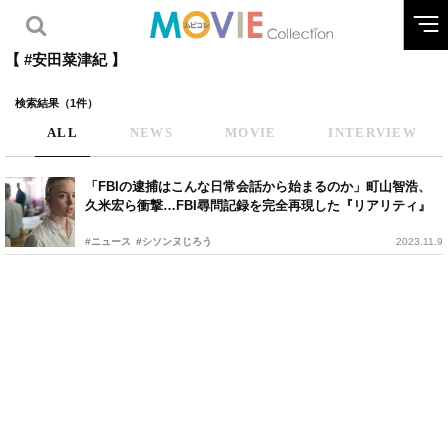
【 #安田菜津紀 】
検索結果（1件）
ALL
NEWS
MOVIE
INTERVIEW
「FBIの逮捕はこんな日常会話から始まるのか」町山智浩、
久米宏ら衝撃…FBI尋問記録を完全再現した『リアリティ』
#ニュース
#シソンヌじろう
2023.11.9