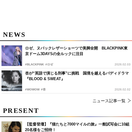
NEWS
ロゼ、ヌバックレザーショーツで美脚全開 BLACKPINK東
京ドーム3DAYSの全ルックに注目
#BLACKPINK
#ロゼ
2026.02.03
杏が“英語で演じる刑事”に挑戦 国境を越えるバディドラマ
『BLOOD & SWEAT』
#WOWOW
#杏
2026.02.02
ニュース記事一覧
PRESENT
【監督登壇】『猫たちと7000マイルの旅』一般試写会に10組
20名様をご招待！