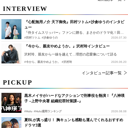
INTERVIEW
『心配無用ノ介 天下御免』田村ツトム×沙倉ゆうのインタビ
ュー
『侍タイムスリッパー』ファンに贈る、まさかのドラマ化！田村ツトム×沙倉ゆうのが語る『心配無用ノ介』撮影秘話
#田村ツトム
#沙倉ゆうの
2026.07.30
『今から、親友やめようか。』沢村玲インタビュー
沢村玲、親友から一線を越えて…理想の恋愛像について語る
#今から、親友やめようか。
#沢村玲
2026.06.20
インタビュー記事一覧
PICKUP
黒木メイサがハードなアクションで刑事役を熱演！『八神瑛
子 –上野中央署 組織犯罪対策課–』
#Hulu
#Hulu週間ランキング
2026.08.08
夏BLが真っ盛り！ 胸キュンも感動も運んでくれるおすすめ
ドラマ3選