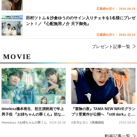
応募締め切り： 2026.08.15
田村ツトム＆沙倉ゆうののサイン入りチェキを1名様にプレゼ
ント！／『心配無用ノ介 天下御免』
応募締め切り： 2026.08.20
プレゼント記事一覧
MOVIE
timelesz橋本将生、初主演映画で年上
『冒険の夜』TAMA NEW WAVEグラン
男子役 『お姉ちゃんの翠くん』切ない
プリ受賞作が公開へ 『still dark』と同
恋の幕開けを予感
時上映決定
#timelesz
#お姉ちゃんの翠くん
2026.08.08
#古川ヒロシ
#髙橋雄祐
2026.08.06
動画記事一覧