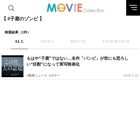
【 #子鹿のゾンビ 】
検索結果（1件）
ALL
NEWS
MOVIE
INTERVIEW
もはや“子鹿”ではない…名作「バンビ」が世にも恐ろし
い“狂獣”になって実写映画化
#動画ニュース
#ホラー
2025.6.15