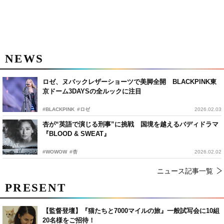
NEWS
ロゼ、ヌバックレザーショーツで美脚全開 BLACKPINK東
京ドーム3DAYSの全ルックに注目
#BLACKPINK
#ロゼ
2026.02.03
杏が“英語で演じる刑事”に挑戦 国境を越えるバディドラマ
『BLOOD & SWEAT』
#WOWOW
#杏
2026.02.02
ニュース記事一覧
PRESENT
【監督登壇】『猫たちと7000マイルの旅』一般試写会に10組
20名様をご招待！