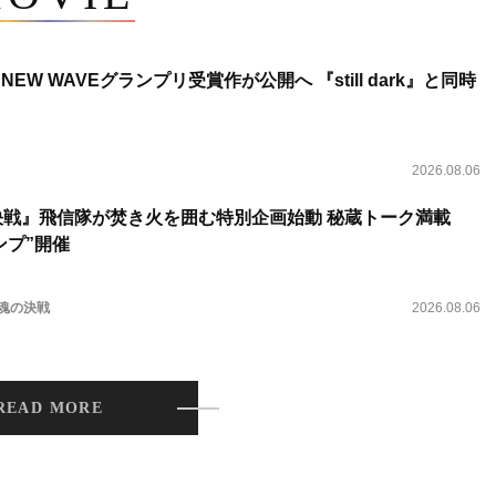
NEW WAVEグランプリ受賞作が公開へ 『still dark』と同時
2026.08.06
決戦』飛信隊が焚き火を囲む特別企画始動 秘蔵トーク満載
ンプ”開催
 魂の決戦
2026.08.06
READ MORE