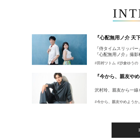
IN
『心配無用ノ介 天
『侍タイムスリッパー
『心配無用ノ介』撮影
#田村ツトム
#沙倉ゆうの
『今から、親友やめ
沢村玲、親友から一線
#今から、親友やめようか