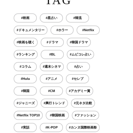
TAG
#映画
#星占い
#韓流
#ドキュメンタリー
#ホラー
#Netflix
#映画を聴く
#ドラマ
#韓国ドラマ
#ランキング
#BL
#ムビコレ占い
#コラム
#週末シネマ
#占い
#Hulu
#アニメ
#セレブ
#韓国
#CM
#アカデミー賞
#ジャニーズ
#興行トレンド
#元ネタ比較
#Netflix TOP10
#韓国映画
#ファッション
#実話
#K-POP
#カンヌ国際映画祭