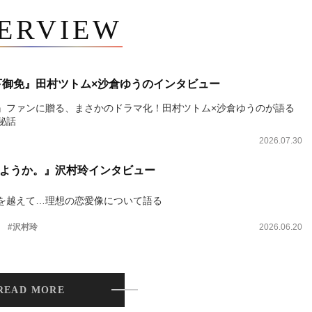
TERVIEW
下御免』田村ツトム×沙倉ゆうのインタビュー
』ファンに贈る、まさかのドラマ化！田村ツトム×沙倉ゆうのが語る
秘話
2026.07.30
ようか。』沢村玲インタビュー
を越えて…理想の恋愛像について語る
。
#沢村玲
2026.06.20
READ MORE