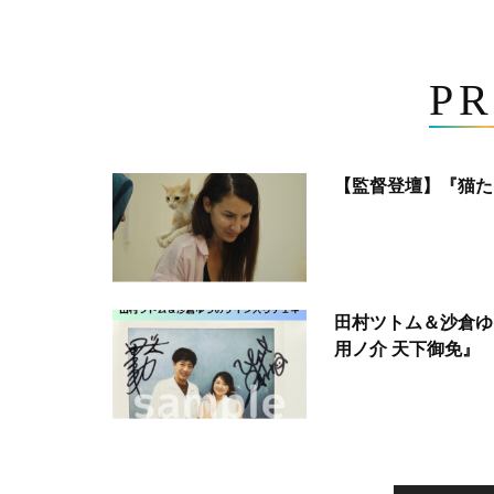
PR
【監督登壇】『猫た
田村ツトム＆沙倉ゆ
用ノ介 天下御免』