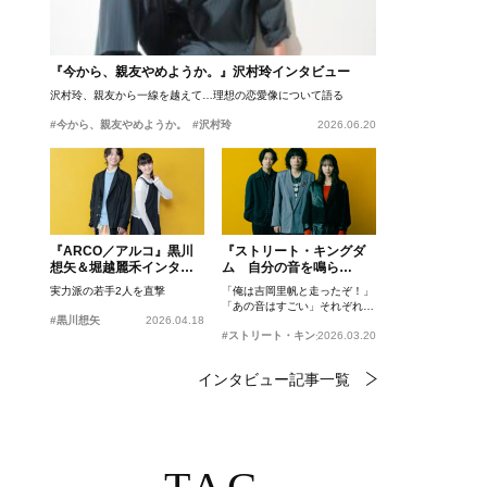
『今から、親友やめようか。』沢村玲インタビュー
沢村玲、親友から一線を越えて…理想の恋愛像について語る
#今から、親友やめようか。
#沢村玲
2026.06.20
『ARCO／アルコ』黒川
『ストリート・キングダ
想矢＆堀越麗禾インタビ
ム 自分の音を鳴ら
ュー
せ。』峯田和伸、若葉竜
実力派の若手2人を直撃
「俺は吉岡里帆と走ったぞ！」
也、吉岡里帆インタビュ
「あの音はすごい」それぞれの
ー
#黒川想矢
2026.04.18
忘れがたいシーンとは？
#ストリート・キングダム 自分の音を鳴らせ。
2026.03.20
インタビュー記事一覧