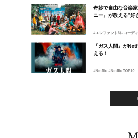
奇妙で自由な音楽家
ニー』が教える“好き
#エレファント6レコーデ
『ガス人間』がNetf
える！
#Netflix
#Netflix TOP10
M