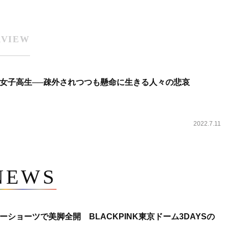
RVIEW
女子高生──疎外されつつも懸命に生きる人々の悲哀
2022.7.11
NEWS
ショーツで美脚全開 BLACKPINK東京ドーム3DAYSの