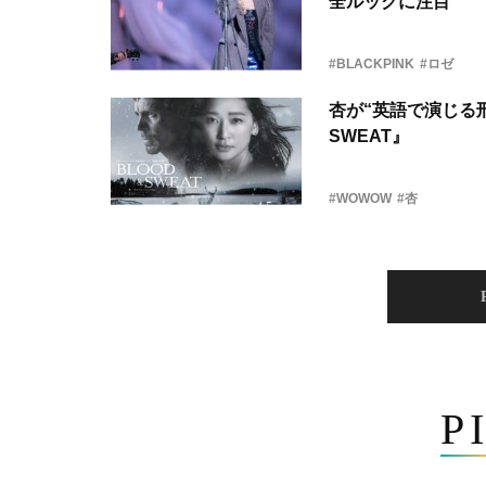
全ルックに注目
#BLACKPINK
#ロゼ
杏が“英語で演じる刑
SWEAT』
#WOWOW
#杏
P