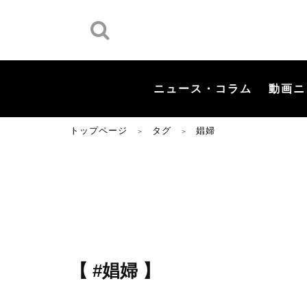
ニュース・コラム
動画ニ
トップページ
タグ
娼婦
＞
＞
【 #娼婦 】