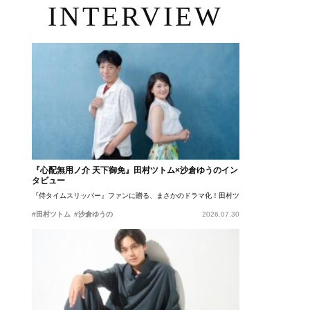
INTERVIEW
『心配無用ノ介 天下御免』田村ツトム×沙倉ゆうのイン
タビュー
『侍タイムスリッパー』ファンに贈る、まさかのドラマ化！田村ツトム×沙倉ゆうのが語
#田村ツトム
#沙倉ゆうの
2026.07.30