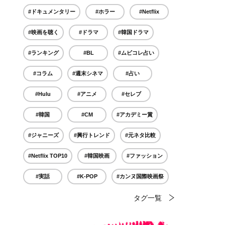
#ドキュメンタリー
#ホラー
#Netflix
#映画を聴く
#ドラマ
#韓国ドラマ
#ランキング
#BL
#ムビコレ占い
#コラム
#週末シネマ
#占い
#Hulu
#アニメ
#セレブ
#韓国
#CM
#アカデミー賞
#ジャニーズ
#興行トレンド
#元ネタ比較
#Netflix TOP10
#韓国映画
#ファッション
#実話
#K-POP
#カンヌ国際映画祭
タグ一覧