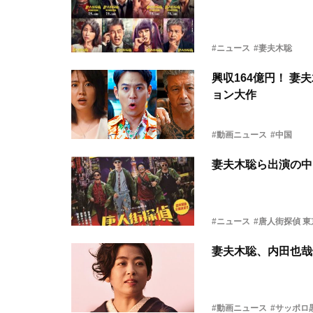
#ニュース
#妻夫木聡
興収164億円！ 
ョン大作
#動画ニュース
#中国
妻夫木聡ら出演の中国
#ニュース
#唐人街探偵 東京
妻夫木聡、内田也哉
#動画ニュース
#サッポロ