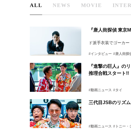
ALL
NEWS
MOVIE
INTE
『唐人街探偵 東京M
ド派手衣装でゴーカー
#インタビュー
#唐人街探
『進撃の巨人』のリ
推理合戦スタート!!
#動画ニュース
#タイ
三代目JSBのリズ
#動画ニュース
#トニー・