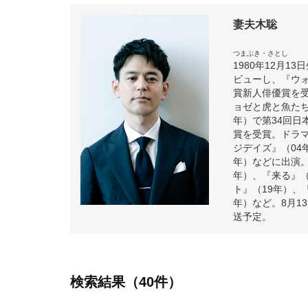
妻夫木聡
つまぶき・さとし
1980年12月
ビューし、『ウ
賞新人俳優賞を
ョゼと虎と魚たち
年）で第34回日
賞を受賞。ドラ
ジデイズ』（04
年）などに出演。
年）、『来る』（
ト』（19年）、
年）など。8月1
送予定。
検索結果（40件）