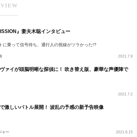
RVIEW
ISSION』妻夫木聡インタビュー
トに乗って信号待ち、通行人の視線がツラかった!?
偵
2021.7.9
ヴァイが頭脳明晰な探偵に！ 吹き替え版、豪華な声優陣で
2021.7.2
ムで激しいバトル展開！ 波乱の予感の新予告映像
ジャー
2021.6.15