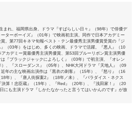
13日生まれ、福岡県出身。ドラマ『すばらしい日々』（98年）で俳優デ
ォーターボーイズ』（01年）で映画初主演。同作で日本アカデミー
受賞。第77回キネマ旬報ベスト・テン最優秀主演男優賞受賞の『ジ
』（03年）をはじめ、多くの映画、ドラマで活躍。『悪人』（10
本アカデミー賞最優秀主演男優賞、第53回ブルーリボン賞主演男優
マは『ブラックジャックによろしく』（03年）で初主演、『オレン
年）、『スローダンス』（05年）、NHK大河ドラマ『天地人』（09
近年の主な映画出演作は『黒衣の刺客』（15年）、『怒り』（16
18年）、『唐人街探案2』（18年／未）、『パラダイス・ネクス
『決算！忠臣蔵』（19年）、『Red』（20年）、『浅田家！』（20
3日にも主演ドラマ『しかたなかったと言うてはいかんのです』が放