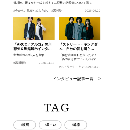
沢村玲、親友から一線を越えて…理想の恋愛像について語る
#今から、親友やめようか。
#沢村玲
2026.06.20
『ARCO／アルコ』黒川
『ストリート・キングダ
想矢＆堀越麗禾インタビ
ム 自分の音を鳴ら
ュー
せ。』峯田和伸、若葉竜
実力派の若手2人を直撃
「俺は吉岡里帆と走ったぞ！」
也、吉岡里帆インタビュ
「あの音はすごい」それぞれの
ー
#黒川想矢
2026.04.18
忘れがたいシーンとは？
#ストリート・キングダム 自分の音を鳴らせ。
2026.03.20
インタビュー記事一覧
TAG
#映画
#星占い
#韓流