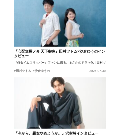
『心配無用ノ介 天下御免』田村ツトム×沙倉ゆうのイン
タビュー
『侍タイムスリッパー』ファンに贈る、まさかのドラマ化！田村ツトム×沙倉ゆうのが語
#田村ツトム
#沙倉ゆうの
2026.07.30
『今から、親友やめようか。』沢村玲インタビュー