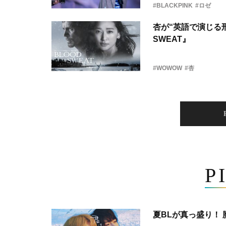
#BLACKPINK
#ロゼ
杏が“英語で演じる刑
SWEAT』
#WOWOW
#杏
P
夏BLが真っ盛り！