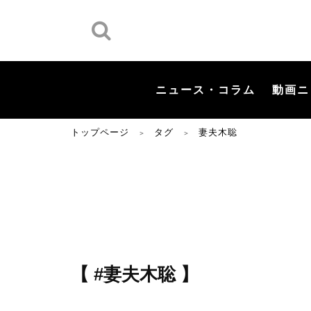
ニュース・コラム
動画ニ
トップページ
タグ
妻夫木聡
＞
＞
【 #妻夫木聡 】