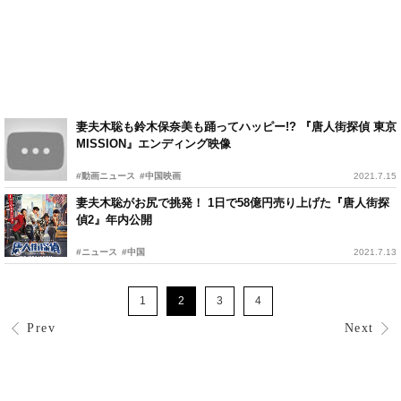
妻夫木聡も鈴木保奈美も踊ってハッピー!? 『唐人街探偵 東京
MISSION』エンディング映像
#動画ニュース
#中国映画
2021.7.15
妻夫木聡がお尻で挑発！ 1日で58億円売り上げた『唐人街探
偵2』年内公開
#ニュース
#中国
2021.7.13
1
2
3
4
Prev
Next