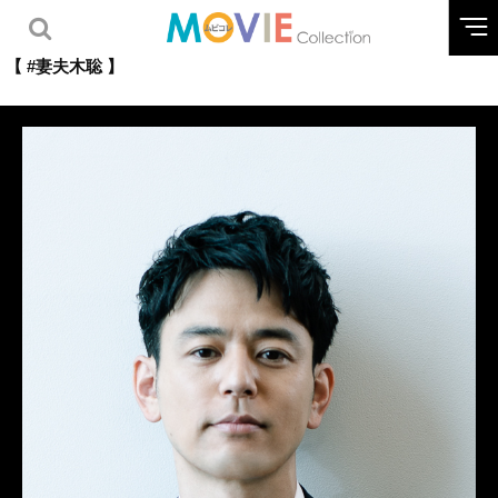
【 #妻夫木聡 】