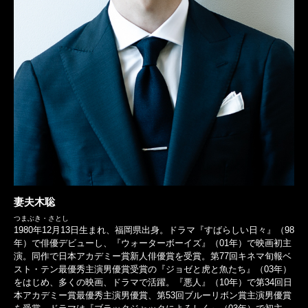
妻夫木聡
つまぶき・さとし
1980年12月13日生まれ、福岡県出身。ドラマ『すばらしい日々』（98
年）で俳優デビューし、『ウォーターボーイズ』（01年）で映画初主
演。同作で日本アカデミー賞新人俳優賞を受賞。第77回キネマ旬報ベ
スト・テン最優秀主演男優賞受賞の『ジョゼと虎と魚たち』（03年）
をはじめ、多くの映画、ドラマで活躍。『悪人』（10年）で第34回日
本アカデミー賞最優秀主演男優賞、第53回ブルーリボン賞主演男優賞