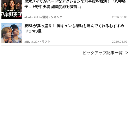
黒木メイサがハードなアクションで刑事役を熱演！『八神瑛
子 –上野中央署 組織犯罪対策課–』
#Hulu
#Hulu週間ランキング
2026.08.08
夏BLが真っ盛り！ 胸キュンも感動も運んでくれるおすすめ
ドラマ3選
#BL
#コントラスト
2026.08.07
ピックアップ記事一覧