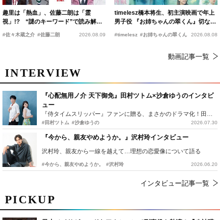
趣里は「熱血」、佐藤二朗は「霊
timelesz橋本将生、初主演映画で年上
視」!? “謎のキーワード”で読み解く
男子役 『お姉ちゃんの翠くん』切ない
『踊る大捜査線 N.E.W.』新メンバー
恋の幕開けを予感
#佐々木蔵之介
#佐藤二朗
2026.08.09
#timelesz
#お姉ちゃんの翠くん
2026.08.08
動画記事一覧
INTERVIEW
『心配無用ノ介 天下御免』田村ツトム×沙倉ゆうのインタビ
ュー
『侍タイムスリッパー』ファンに贈る、まさかのドラマ化！田村ツトム×沙倉ゆうのが語る『心配無用ノ介』撮影秘話
#田村ツトム
#沙倉ゆうの
2026.07.30
『今から、親友やめようか。』沢村玲インタビュー
沢村玲、親友から一線を越えて…理想の恋愛像について語る
#今から、親友やめようか。
#沢村玲
2026.06.20
インタビュー記事一覧
PICKUP