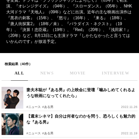
を受賞。ドラマは『ブラックジャックによろしく』（03年）で初主
演、『オレンジデイズ』（04年）、『スローダンス』（05年）、NHK
大河ドラマ『天地人』（09年）などに出演。近年の主な映画出演作は
『黒衣の刺客』（15年）、『怒り』（16年）、『来る』（18年）、
『唐人街探案2』（18年／未）、『パラダイス・ネクスト』（19
年）、『決算！忠臣蔵』（19年）、『Red』（20年）、『浅田家！』
（20年）など。8月13日にも主演ドラマ『しかたなかったと言うては
いかんのです』が放送予定。
検索結果（40件）
ALL
NEWS
MOVIE
INTERVIEW
妻夫木聡が『ある男』の上映会に登壇「噛みしめてくれるよ
うな映画になってくれたら」
#ニュース
#ある男
2022.11.26
【週末シネマ】自分は何者なのかを問う、恐ろしくも魅力的
な『ある男』
#ニュース
#ある男
2022.11.19