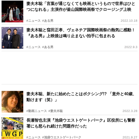
妻夫木聡「言葉が通じなくても映画というもので世界はひと
つになれる」主演作が釜山国際映画祭でクロージング上映
#ニュース
#ある男
2022.10.18
妻夫木聡と窪田正孝、ヴェネチア国際映画祭の熱気に感動！
『ある男』上映後は鳴り止まない拍手に包まれる
#ニュース
#ある男
2022.9.3
妻夫木聡、新たに始めたことはボクシング!? 「意外と40歳、
動けます（笑）」
#動画ニュース
#妻夫木聡
2022.3.28
長瀬智也主演『池袋ウエストゲートパーク』区役所にも警察
署にも怒られ続けた問題作だった
#ニュース
#池袋ウエストゲートパーク
2021.9.27