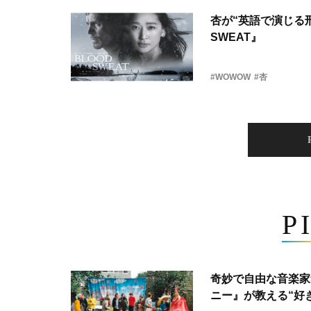
杏が“英語で演じる刑
SWEAT』
#WOWOW
#杏
P
奇妙で自由な音楽家
ニー』が教える“好き