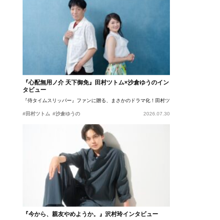
『心配無用ノ介 天下御免』田村ツトム×沙倉ゆうのイン
タビュー
『侍タイムスリッパー』ファンに贈る、まさかのドラマ化！田村ツトム×沙倉ゆうのが語
#田村ツトム
#沙倉ゆうの
2026.07.30
『今から、親友やめようか。』沢村玲インタビュー