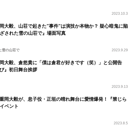
2023.10.3
重岡大毅、山荘で起きた”事件”は演技か本物か？ 疑心暗鬼に陥
ざされた雪の山荘で』場面写真
た雪の山荘で
2023.9.29
重岡大毅、倉悠貴に「僕は倉君が好きです（笑）」と公開告
遊び』初日舞台挨拶
2023.9.13
・重岡大毅が、息子役・正垣の晴れ舞台に愛情爆発！『禁じら
イベント
2023.8.5