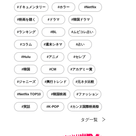
#ドキュメンタリー
#ホラー
#Netflix
#映画を聴く
#ドラマ
#韓国ドラマ
#ランキング
#BL
#ムビコレ占い
#コラム
#週末シネマ
#占い
#Hulu
#アニメ
#セレブ
#韓国
#CM
#アカデミー賞
#ジャニーズ
#興行トレンド
#元ネタ比較
#Netflix TOP10
#韓国映画
#ファッション
#実話
#K-POP
#カンヌ国際映画祭
タグ一覧