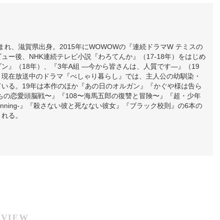
日生まれ、滋賀県出身。2015年にWOWOWの『連続ドラマW テミスの
ュー後、NHK連続テレビ小説『わろてんか』（17-18年）をはじめ
ン』（18年）、『3年A組 ―今から皆さんは、人質です―』（19
。現在放送中のドラマ『べしゃり暮らし』では、主人公の幼馴染・
ている。19年は本作のほか『あの日のオルガン』『かぐや様は告ら
ちの恋愛頭脳戦〜』『108〜海馬五郎の復讐と冒険〜』『超・少年
eginning-』『殺さない彼と死なない彼女』『ブラック校則』の6本の
される。
RVIEW