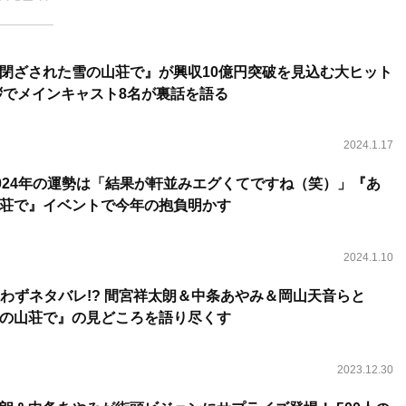
閉ざされた雪の山荘で』が興収10億円突破を見込む大ヒット
拶でメインキャスト8名が裏話を語る
2024.1.17
2024年の運勢は「結果が軒並みエグくてですね（笑）」『あ
荘で』イベントで今年の抱負明かす
2024.1.10
思わずネタバレ!? 間宮祥太朗＆中条あやみ＆岡山天音らと
の山荘で』の見どころを語り尽くす
2023.12.30