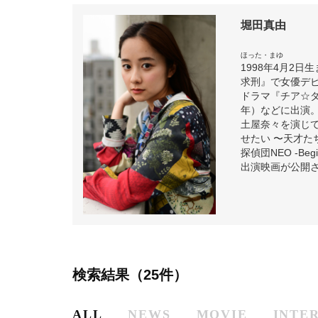
堀田真由
ほった・まゆ
1998年4月2
求刑』で女優デビ
ドラマ『チア☆ダ
年）などに出演
土屋奈々を演じ
せたい 〜天才た
探偵団NEO -B
出演映画が公開
検索結果（25件）
ALL
NEWS
MOVIE
INTE