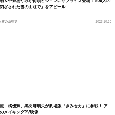
朗＆中条あやみが街頭ビジョンにサプライズ登場！ 500人の
閉ざされた雪の山荘で』をアピール
た雪の山荘で
2023.10.26
流、橘優輝、黒羽麻璃央が劇場版『きみセカ』に参戦！ ア
のメイキングPV映像