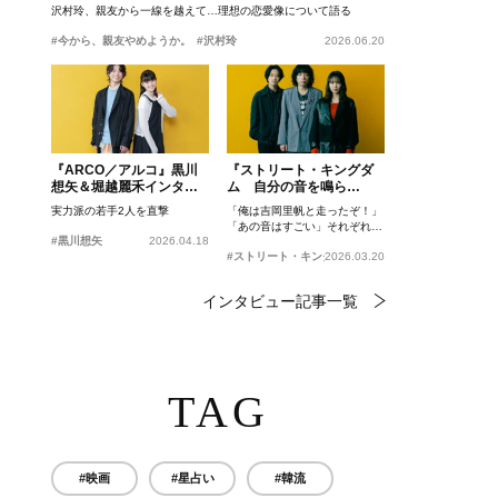
沢村玲、親友から一線を越えて…理想の恋愛像について語る
#今から、親友やめようか。
#沢村玲
2026.06.20
『ARCO／アルコ』黒川
『ストリート・キングダ
想矢＆堀越麗禾インタビ
ム 自分の音を鳴ら
ュー
せ。』峯田和伸、若葉竜
実力派の若手2人を直撃
「俺は吉岡里帆と走ったぞ！」
也、吉岡里帆インタビュ
「あの音はすごい」それぞれの
ー
#黒川想矢
2026.04.18
忘れがたいシーンとは？
#ストリート・キングダム 自分の音を鳴らせ。
2026.03.20
インタビュー記事一覧
TAG
#映画
#星占い
#韓流