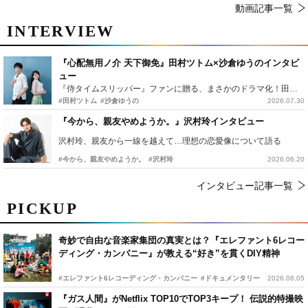
動画記事一覧
INTERVIEW
『心配無用ノ介 天下御免』田村ツトム×沙倉ゆうのインタビ
ュー
『侍タイムスリッパー』ファンに贈る、まさかのドラマ化！田村ツトム×沙倉ゆうのが語る『心配無用ノ介』撮影秘話
#田村ツトム
#沙倉ゆうの
2026.07.30
『今から、親友やめようか。』沢村玲インタビュー
沢村玲、親友から一線を越えて…理想の恋愛像について語る
#今から、親友やめようか。
#沢村玲
2026.06.20
インタビュー記事一覧
PICKUP
奇妙で自由な音楽家集団の真実とは？『エレファント6レコー
ディング・カンパニー』が教える“好き”を貫くDIY精神
#エレファント6レコーディング・カンパニー
#ドキュメンタリー
2026.08.05
『ガス人間』がNetflix TOP10でTOP3キープ！ 伝説的特撮映