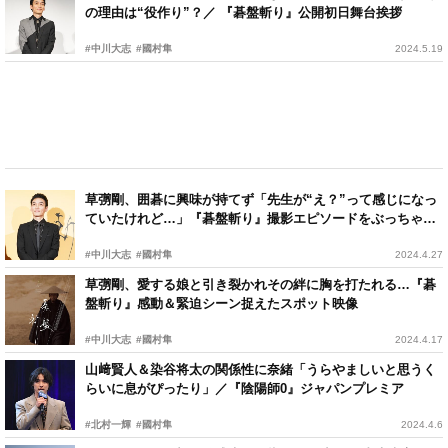
の理由は“役作り”？／ 『碁盤斬り』公開初日舞台挨拶
#中川大志
#國村隼
2024.5.19
草彅剛、囲碁に興味が持てず「先生が“え？”って感じになっ
ていたけれど…」『碁盤斬り』撮影エピソードをぶっちゃけ
トーク
#中川大志
#國村隼
2024.4.27
草彅剛、愛する娘と引き裂かれその絆に胸を打たれる…『碁
盤斬り』感動＆緊迫シーン捉えたスポット映像
#中川大志
#國村隼
2024.4.17
山﨑賢人＆染谷将太の関係性に奈緒「うらやましいと思うく
らいに息がぴったり」／『陰陽師0』ジャパンプレミア
#北村一輝
#國村隼
2024.4.6