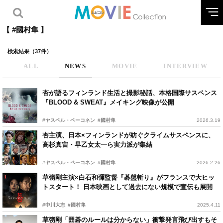
【 #國村隼 】
検索結果（37件）
ALL
NEWS
MOVIE
INTERVIEW
杏が語るフィンランド生活と撮影秘話、本格国際サスペンス
『BLOOD & SWEAT』メイキング映像が公開
#ヤスペル・ペーコネン
#國村隼
2026.3.19
杏主演、日本×フィンランドが紡ぐクライムサスペンスに、
高杉真宙・早乙女太一ら実力派が集結
#ヤスペル・ペーコネン
#國村隼
2026.2.26
草彅剛主演×白石和彌監督『碁盤斬り』がフランスで大ヒッ
トスタート！ 日本映画として過去にない規模で宣伝も展開
#中川大志
#國村隼
2025.4.11
草彅剛「囲碁のルールは分からない」衝撃発言飛び出すもそ