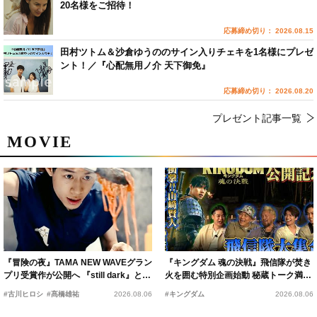
20名様をご招待！
応募締め切り： 2026.08.15
田村ツトム＆沙倉ゆうののサイン入りチェキを1名様にプレゼ
ント！／『心配無用ノ介 天下御免』
応募締め切り： 2026.08.20
プレゼント記事一覧
MOVIE
『冒険の夜』TAMA NEW WAVEグラン
『キングダム 魂の決戦』飛信隊が焚き
プリ受賞作が公開へ 『still dark』と同
火を囲む特別企画始動 秘蔵トーク満載
時上映決定
の“キングダムキャンプ”開催
#古川ヒロシ
#髙橋雄祐
2026.08.06
#キングダム
2026.08.06