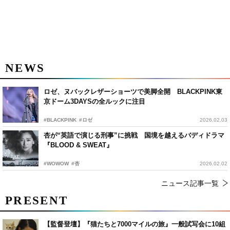
NEWS
ロゼ、ヌバックレザーショーツで美脚全開 BLACKPINK東
京ドーム3DAYSの全ルックに注目
#BLACKPINK
#ロゼ
2026.02.03
杏が“英語で演じる刑事”に挑戦 国境を越えるバディドラマ
『BLOOD & SWEAT』
#WOWOW
#杏
2026.02.02
ニュース記事一覧
PRESENT
【監督登壇】『猫たちと7000マイルの旅』一般試写会に10組