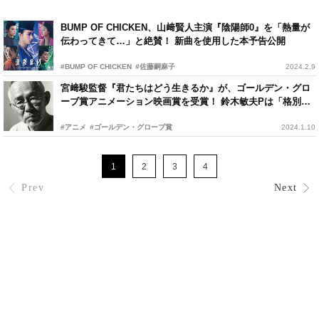
BUMP OF CHICKEN、山﨑賢人主演『陰陽師0』を「熱量が
伝わってきて…」と絶賛！ 新曲を使用した本予告公開
#BUMP OF CHICKEN
#佐藤嗣麻子
2024.2.9
宮﨑駿監督『君たちはどう生きるか』が、ゴールデン・グロ
ーブ賞アニメーション映画賞を受賞！ 鈴木敏夫Pは「格別な
気持ちです」とコメント
#アニメ
#ゴールデン・グローブ賞
2024.1.10
1
2
3
4
Prev
Next