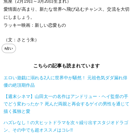
魚座（2月19日～3月20日生まれ）
愛情面が高まり、新たな世界へ飛び込むチャンス。交流を大切
にしましょう。
ラッキー映画：新しい恋愛もの
（文：さとう朱）
#占い
こちらの記事も読まれています
エロい遊戯に溺れる2人に世界中が騒然！ 元祖色気ダダ漏れ俳
優の絶頂期作品
【週末シネマ】山田太一の名作はアンドリュー・ヘイ監督の手
でどう変わったか？ 死んだ両親と再会するゲイの男性を通じて
描く孤独と愛
ハズレなし！の大ヒットドラマを次々繰り出すスタジオドラゴ
ン、その中でも超オススメはコレ!!