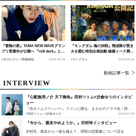
『冒険の夜』TAMA NEW WAVEグラン
『キングダム 魂の決戦』飛信隊が焚き
プリ受賞作が公開へ 『still dark』と同
火を囲む特別企画始動 秘蔵トーク満載
時上映決定
の“キングダムキャンプ”開催
#古川ヒロシ
#髙橋雄祐
2026.08.06
#キングダム
2026.08.06
動画記事一覧
INTERVIEW
『心配無用ノ介 天下御免』田村ツトム×沙倉ゆうのインタビ
ュー
『侍タイムスリッパー』ファンに贈る、まさかのドラマ化！田村ツトム×沙倉ゆうのが語る『心配無用ノ介』撮影秘話
#田村ツトム
#沙倉ゆうの
2026.07.30
『今から、親友やめようか。』沢村玲インタビュー
沢村玲、親友から一線を越えて…理想の恋愛像について語る