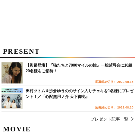
PRESENT
【監督登壇】『猫たちと7000マイルの旅』一般試写会に10組
20名様をご招待！
応募締め切り： 2026.08.15
田村ツトム＆沙倉ゆうののサイン入りチェキを1名様にプレゼ
ント！／『心配無用ノ介 天下御免』
応募締め切り： 2026.08.20
プレゼント記事一覧
MOVIE