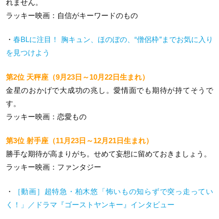
れません。
ラッキー映画：自信がキーワードのもの
・
春BLに注目！ 胸キュン、ほのぼの、“僧侶枠”までお気に入り
を見つけよう
第2位 天秤座（9月23日～10月22日生まれ）
金星のおかげで大成功の兆し。愛情面でも期待が持てそうで
す。
ラッキー映画：恋愛もの
第3位 射手座（11月23日～12月21日生まれ）
勝手な期待が高まりがち。せめて妄想に留めておきましょう。
ラッキー映画：ファンタジー
・
［動画］超特急・柏木悠「怖いもの知らずで突っ走ってい
く！」／ドラマ『ゴーストヤンキー』インタビュー