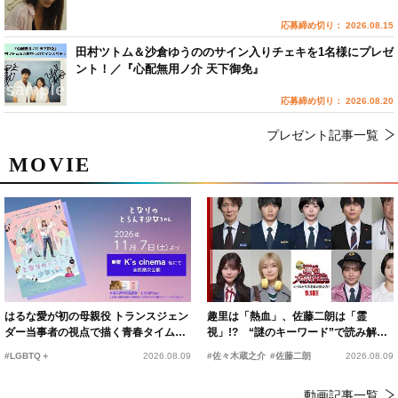
応募締め切り： 2026.08.15
田村ツトム＆沙倉ゆうののサイン入りチェキを1名様にプレゼ
ント！／『心配無用ノ介 天下御免』
応募締め切り： 2026.08.20
プレゼント記事一覧
MOVIE
はるな愛が初の母親役 トランスジェン
趣里は「熱血」、佐藤二朗は「霊
ダー当事者の視点で描く青春タイムス
視」!? “謎のキーワード”で読み解く
リップコメディ
『踊る大捜査線 N.E.W.』新メンバー
#LGBTQ＋
2026.08.09
#佐々木蔵之介
#佐藤二朗
2026.08.09
動画記事一覧