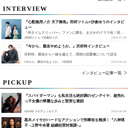
INTERVIEW
『心配無用ノ介 天下御免』田村ツトム×沙倉ゆうのインタビ
ュー
『侍タイムスリッパー』ファンに贈る、まさかのドラマ化！田村ツトム×沙倉ゆうのが語る『心配無用ノ介』撮影秘話
#田村ツトム
#沙倉ゆうの
2026.07.30
『今から、親友やめようか。』沢村玲インタビュー
沢村玲、親友から一線を越えて…理想の恋愛像について語る
#今から、親友やめようか。
#沢村玲
2026.06.20
インタビュー記事一覧
PICKUP
『スパイダーマン』も私生活も絶好調のゼンデイヤ、超売れ
っ子女優の華麗な歩みと堅実な素顔
#DUNE
#オデュッセイア
2026.08.09
黒木メイサがハードなアクションで刑事役を熱演！『八神瑛
子 –上野中央署 組織犯罪対策課–』