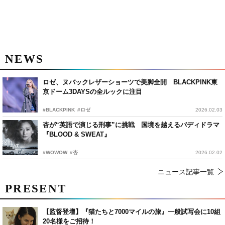
NEWS
ロゼ、ヌバックレザーショーツで美脚全開 BLACKPINK東
京ドーム3DAYSの全ルックに注目
#BLACKPINK
#ロゼ
2026.02.03
杏が“英語で演じる刑事”に挑戦 国境を越えるバディドラマ
『BLOOD & SWEAT』
#WOWOW
#杏
2026.02.02
ニュース記事一覧
PRESENT
【監督登壇】『猫たちと7000マイルの旅』一般試写会に10組
20名様をご招待！