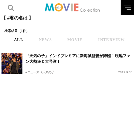
【 #君の名は 】
検索結果（1件）
ALL
NEWS
MOVIE
INTERVIEW
『天気の子』インドプレミアに新海誠監督が降臨！現地ファ
ン大熱狂＆大号泣！
#ニュース
#天気の子
2019.9.30