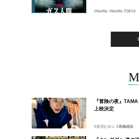
#Netflix
#Netflix TOP10
M
『冒険の夜』TAMA 
上映決定
#古川ヒロシ
#髙橋雄祐