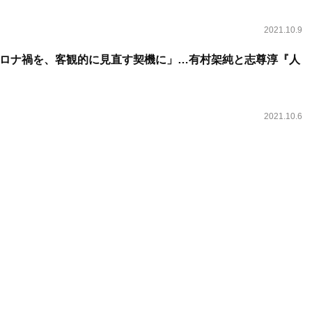
2021.10.9
ロナ禍を、客観的に見直す契機に」…有村架純と志尊淳『人
2021.10.6