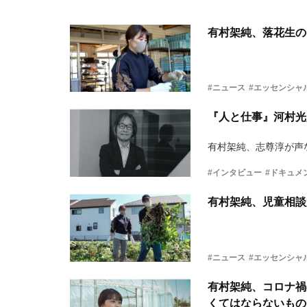
有村架純、落花生の
#ニュース
#エッセンシャ
『人と仕事』河村光
有村架純、志尊淳が声
#インタビュー
#ドキュメ
有村架純、児童相談
#ニュース
#エッセンシャ
有村架純、コロナ禍
くてはならないもの