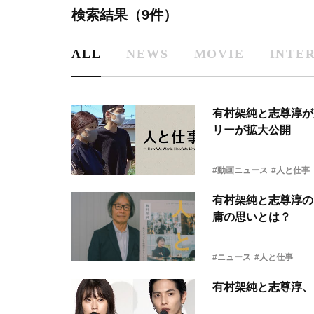
検索結果（9件）
ALL
NEWS
MOVIE
INTE
有村架純と志尊淳が
リーが拡大公開
#動画ニュース
#人と仕事
有村架純と志尊淳の
庸の思いとは？
#ニュース
#人と仕事
有村架純と志尊淳、