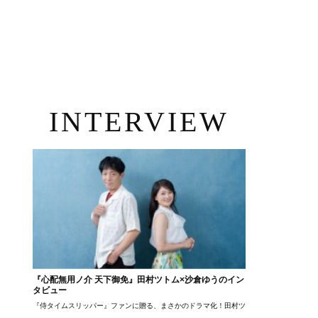
INTERVIEW
『心配無用ノ介 天下御免』田村ツトム×沙倉ゆうのイン
タビュー
『侍タイムスリッパー』ファンに贈る、まさかのドラマ化！田村ツトム×沙倉ゆうのが語