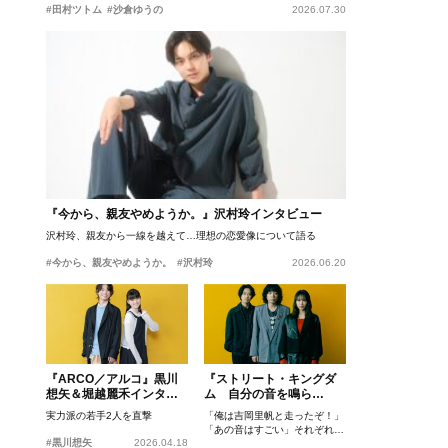
#田村ツトム
#沙倉ゆうの
2026.07.30
『今から、親友やめようか。』沢村玲インタビュー
沢村玲、親友から一線を越えて…理想の恋愛像について語る
#今から、親友やめようか。
#沢村玲
2026.06.20
『ARCO／アルコ』黒川
『ストリート・キングダ
想矢＆堀越麗禾インタビ
ム 自分の音を鳴ら
ュー
せ。』峯田和伸、若葉竜
実力派の若手2人を直撃
「俺は吉岡里帆と走ったぞ！」
也、吉岡里帆インタビュ
「あの音はすごい」それぞれの
ー
#黒川想矢
2026.04.18
忘れがたいシーンとは？