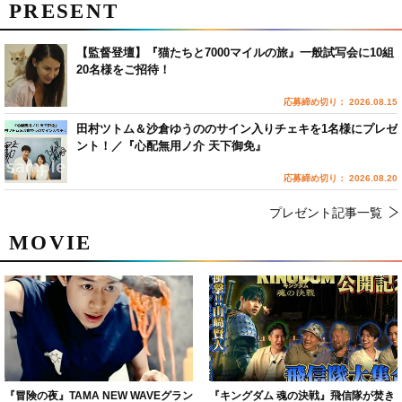
PRESENT
【監督登壇】『猫たちと7000マイルの旅』一般試写会に10組
20名様をご招待！
応募締め切り： 2026.08.15
田村ツトム＆沙倉ゆうののサイン入りチェキを1名様にプレゼ
ント！／『心配無用ノ介 天下御免』
応募締め切り： 2026.08.20
プレゼント記事一覧
MOVIE
『冒険の夜』TAMA NEW WAVEグラン
『キングダム 魂の決戦』飛信隊が焚き