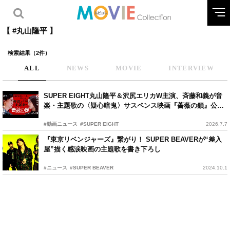
【 #丸山隆平 】
検索結果（2件）
ALL
NEWS
MOVIE
INTERVIEW
SUPER EIGHT丸山隆平＆沢尻エリカW主演、斉藤和義が音
楽・主題歌の〈疑心暗鬼〉サスペンス映画『薔薇の鎖』公開
決定！
#動画ニュース
#SUPER EIGHT
2026.7.7
『東京リベンジャーズ』繋がり！ SUPER BEAVERが“差入
屋”描く感涙映画の主題歌を書き下ろし
#ニュース
#SUPER BEAVER
2024.10.1