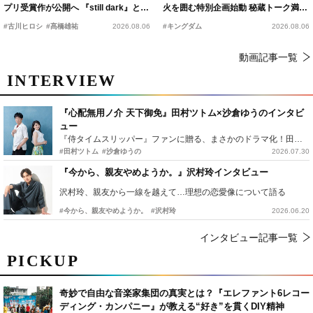
プリ受賞作が公開へ 『still dark』と同
火を囲む特別企画始動 秘蔵トーク満載
時上映決定
の“キングダムキャンプ”開催
#古川ヒロシ
#髙橋雄祐
2026.08.06
#キングダム
2026.08.06
動画記事一覧
INTERVIEW
『心配無用ノ介 天下御免』田村ツトム×沙倉ゆうのインタビ
ュー
『侍タイムスリッパー』ファンに贈る、まさかのドラマ化！田村ツトム×沙倉ゆうのが語る『心配無用ノ介』撮影秘話
#田村ツトム
#沙倉ゆうの
2026.07.30
『今から、親友やめようか。』沢村玲インタビュー
沢村玲、親友から一線を越えて…理想の恋愛像について語る
#今から、親友やめようか。
#沢村玲
2026.06.20
インタビュー記事一覧
PICKUP
奇妙で自由な音楽家集団の真実とは？『エレファント6レコー
ディング・カンパニー』が教える“好き”を貫くDIY精神