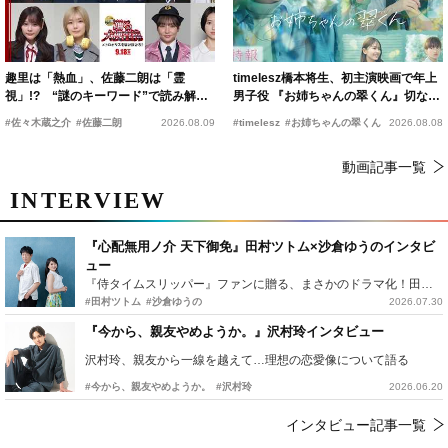
趣里は「熱血」、佐藤二朗は「霊
timelesz橋本将生、初主演映画で年上
視」!? “謎のキーワード”で読み解く
男子役 『お姉ちゃんの翠くん』切ない
『踊る大捜査線 N.E.W.』新メンバー
恋の幕開けを予感
#佐々木蔵之介
#佐藤二朗
2026.08.09
#timelesz
#お姉ちゃんの翠くん
2026.08.08
動画記事一覧
INTERVIEW
『心配無用ノ介 天下御免』田村ツトム×沙倉ゆうのインタビ
ュー
『侍タイムスリッパー』ファンに贈る、まさかのドラマ化！田村ツトム×沙倉ゆうのが語る『心配無用ノ介』撮影秘話
#田村ツトム
#沙倉ゆうの
2026.07.30
『今から、親友やめようか。』沢村玲インタビュー
沢村玲、親友から一線を越えて…理想の恋愛像について語る
#今から、親友やめようか。
#沢村玲
2026.06.20
インタビュー記事一覧