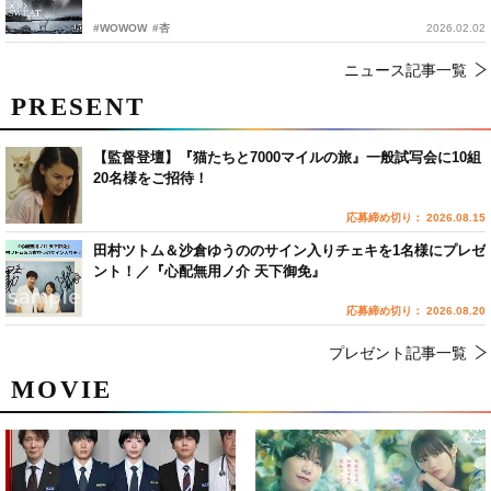
#WOWOW
#杏
2026.02.02
ニュース記事一覧
PRESENT
【監督登壇】『猫たちと7000マイルの旅』一般試写会に10組
20名様をご招待！
応募締め切り： 2026.08.15
田村ツトム＆沙倉ゆうののサイン入りチェキを1名様にプレゼ
ント！／『心配無用ノ介 天下御免』
応募締め切り： 2026.08.20
プレゼント記事一覧
MOVIE