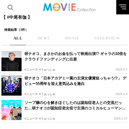
【 #中尾有伽 】
検索結果（3件）
ALL
NEWS
MOVIE
INTERVIEW
研ナオコ、まさかのお金を払って映画出演!? ギャラの10倍を
クラウドファンディングに出資
#ニュース
#うぉっしゅ
2025.5.7
研ナオコ「日本アカデミー賞の主演女優賞狙っちゃう!?」 デ
ビュー55周年を迎え意気込みを激白
#ニュース
#うぉっしゅ
2025.4.6
ソープ嬢の心を解きほぐしたのは認知症老人との交流だっ
た…研ナオコが認知症老女役で主演のコミカルヒューマンド
ラマ
#ニュース
#うぉっしゅ
2025.1.17