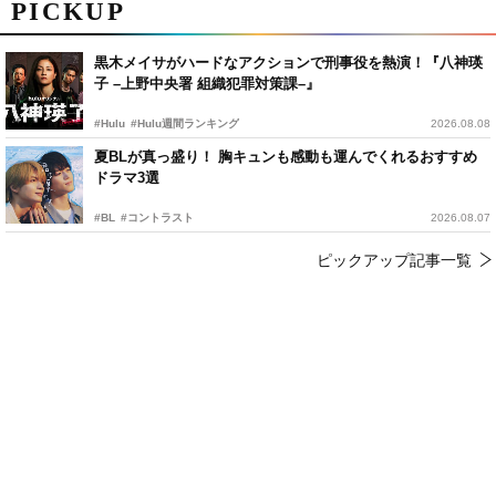
PICKUP
黒木メイサがハードなアクションで刑事役を熱演！『八神瑛
子 –上野中央署 組織犯罪対策課–』
#Hulu
#Hulu週間ランキング
2026.08.08
夏BLが真っ盛り！ 胸キュンも感動も運んでくれるおすすめ
ドラマ3選
#BL
#コントラスト
2026.08.07
ピックアップ記事一覧