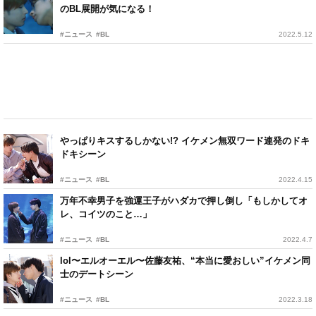
のBL展開が気になる！
#ニュース
#BL
2022.5.12
やっぱりキスするしかない!? イケメン無双ワード連発のドキ
ドキシーン
#ニュース
#BL
2022.4.15
万年不幸男子を強運王子がハダカで押し倒し「もしかしてオ
レ、コイツのこと…」
#ニュース
#BL
2022.4.7
lol〜エルオーエル〜佐藤友祐、“本当に愛おしい”イケメン同
士のデートシーン
#ニュース
#BL
2022.3.18