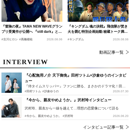
『冒険の夜』TAMA NEW WAVEグラン
『キングダム 魂の決戦』飛信隊が焚き
プリ受賞作が公開へ 『still dark』と同
火を囲む特別企画始動 秘蔵トーク満載
時上映決定
の“キングダムキャンプ”開催
#古川ヒロシ
#髙橋雄祐
2026.08.06
#キングダム
2026.08.06
動画記事一覧
INTERVIEW
『心配無用ノ介 天下御免』田村ツトム×沙倉ゆうのインタビ
ュー
『侍タイムスリッパー』ファンに贈る、まさかのドラマ化！田村ツトム×沙倉ゆうのが語る『心配無用ノ介』撮影秘話
#田村ツトム
#沙倉ゆうの
2026.07.30
『今から、親友やめようか。』沢村玲インタビュー
沢村玲、親友から一線を越えて…理想の恋愛像について語る
#今から、親友やめようか。
#沢村玲
2026.06.20
インタビュー記事一覧