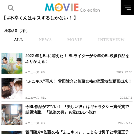
【 #不幸くんはキスするしかない！ 】
検索結果（7件）
ALL
NEWS
MOVIE
INTERVIEW
2022 年もBLに萌えた！ BLライターが今年のBL映像作品を
ふりかえる！
#ニュース
#BL
2022.12.30
“ふこキス”再来！ 曽田陵介と佐藤友祐の恋愛攻防動画出来！
#ニュース
#BL
2022.7.1
今BL作品がアツい！ 『美しい彼』はギャラクシー賞受賞で
話題沸騰、『流浪の月』も元はBL小説!?
#ニュース
#BL
2022.5.17
曽田陵介×佐藤友祐『ふこキス』、こじらせ男子と幸運王子