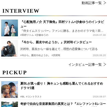
動画記事一覧
INTERVIEW
『心配無用ノ介 天下御免』田村ツトム×沙倉ゆうのインタビ
ュー
『侍タイムスリッパー』ファンに贈る、まさかのドラマ化！田村ツトム×沙倉ゆうのが語る『心配無用ノ介』撮影秘話
#田村ツトム
#沙倉ゆうの
2026.07.30
『今から、親友やめようか。』沢村玲インタビュー
沢村玲、親友から一線を越えて…理想の恋愛像について語る
#今から、親友やめようか。
#沢村玲
2026.06.20
インタビュー記事一覧
PICKUP
夏BLが真っ盛り！ 胸キュンも感動も運んでくれるおすすめ
ドラマ3選
#BL
#コントラスト
2026.08.07
奇妙で自由な音楽家集団の真実とは？『エレファント6レコー