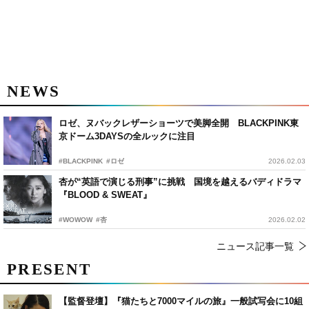
NEWS
ロゼ、ヌバックレザーショーツで美脚全開 BLACKPINK東
京ドーム3DAYSの全ルックに注目
#BLACKPINK
#ロゼ
2026.02.03
杏が“英語で演じる刑事”に挑戦 国境を越えるバディドラマ
『BLOOD & SWEAT』
#WOWOW
#杏
2026.02.02
ニュース記事一覧
PRESENT
【監督登壇】『猫たちと7000マイルの旅』一般試写会に10組