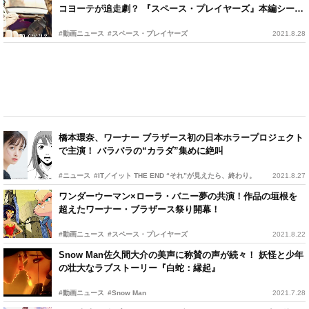
コヨーテが追走劇？ 『スペース・プレイヤーズ』本編シーン
解禁！
#動画ニュース
#スペース・プレイヤーズ
2021.8.28
橋本環奈、ワーナー ブラザース初の日本ホラープロジェクト
で主演！ バラバラの“カラダ”集めに絶叫
#ニュース
#IT／イット THE END “それ”が見えたら、終わり。
2021.8.27
ワンダーウーマン×ローラ・バニー夢の共演！作品の垣根を
超えたワーナー・ブラザース祭り開幕！
#動画ニュース
#スペース・プレイヤーズ
2021.8.22
Snow Man佐久間大介の美声に称賛の声が続々！ 妖怪と少年
の壮大なラブストーリー『白蛇：縁起』
#動画ニュース
#Snow Man
2021.7.28