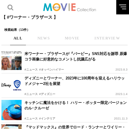
【 #ワーナー・ブラザース 】
検索結果（13件）
ALL
NEWS
MOVIE
INTERVIEW
米ワーナー・ブラザースが『バービー』SNS対応を謝罪 原爆
コラ画像に好意的なコメントし抗議広がる
#ニュース
#オッペンハイマー
2023.8.3
ディズニーとワーナー、2023年に100周年を迎えるハリウッ
ドメジャー2社を展望
#ニュース
#ディズニー
2023.1.4
キッチンに魔法をかける！ ハリー・ポッター限定バージョン
のル･クルーゼ
#ニュース
#インテリア
2021.11.3
『マッドマックス』の世界でロード・ランナーとワイリー・