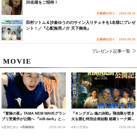
20名様をご招待！
応募締め切り： 2026.08.15
田村ツトム＆沙倉ゆうののサイン入りチェキを1名様にプレゼ
ント！／『心配無用ノ介 天下御免』
応募締め切り： 2026.08.20
プレゼント記事一覧
MOVIE
『冒険の夜』TAMA NEW WAVEグラン
『キングダム 魂の決戦』飛信隊が焚き
プリ受賞作が公開へ 『still dark』と同
火を囲む特別企画始動 秘蔵トーク満載
時上映決定
の“キングダムキャンプ”開催
#古川ヒロシ
#髙橋雄祐
2026.08.06
#キングダム
2026.08.06