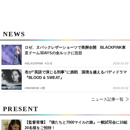
NEWS
ロゼ、ヌバックレザーショーツで美脚全開 BLACKPINK東
京ドーム3DAYSの全ルックに注目
#BLACKPINK
#ロゼ
2026.02.03
杏が“英語で演じる刑事”に挑戦 国境を越えるバディドラマ
『BLOOD & SWEAT』
#WOWOW
#杏
2026.02.02
ニュース記事一覧
PRESENT
【監督登壇】『猫たちと7000マイルの旅』一般試写会に10組
20名様をご招待！