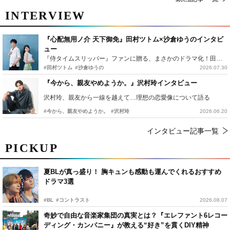
INTERVIEW
『心配無用ノ介 天下御免』田村ツトム×沙倉ゆうのインタビ
ュー
『侍タイムスリッパー』ファンに贈る、まさかのドラマ化！田村ツトム×沙倉ゆうのが語る『心配無用ノ介』撮影秘話
#田村ツトム
#沙倉ゆうの
2026.07.30
『今から、親友やめようか。』沢村玲インタビュー
沢村玲、親友から一線を越えて…理想の恋愛像について語る
#今から、親友やめようか。
#沢村玲
2026.06.20
インタビュー記事一覧
PICKUP
夏BLが真っ盛り！ 胸キュンも感動も運んでくれるおすすめ
ドラマ3選
#BL
#コントラスト
2026.08.07
奇妙で自由な音楽家集団の真実とは？『エレファント6レコー
ディング・カンパニー』が教える“好き”を貫くDIY精神