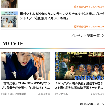
応募締め切り： 2026.08.15
田村ツトム＆沙倉ゆうののサイン入りチェキを1名様にプレゼ
ント！／『心配無用ノ介 天下御免』
応募締め切り： 2026.08.20
プレゼント記事一覧
MOVIE
『冒険の夜』TAMA NEW WAVEグラン
『キングダム 魂の決戦』飛信隊が焚き
プリ受賞作が公開へ 『still dark』と同
火を囲む特別企画始動 秘蔵トーク満載
時上映決定
の“キングダムキャンプ”開催
#古川ヒロシ
#髙橋雄祐
2026.08.06
#キングダム
2026.08.06
動画記事一覧