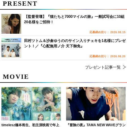
PRESENT
【監督登壇】『猫たちと7000マイルの旅』一般試写会に10組
20名様をご招待！
応募締め切り： 2026.08.15
田村ツトム＆沙倉ゆうののサイン入りチェキを1名様にプレゼ
ント！／『心配無用ノ介 天下御免』
応募締め切り： 2026.08.20
プレゼント記事一覧
MOVIE
timelesz橋本将生、初主演映画で年上
『冒険の夜』TAMA NEW WAVEグラン