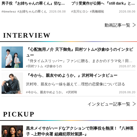
男子役 『お姉ちゃんの翠くん』切ない
プリ受賞作が公開へ 『still dark』と同
恋の幕開けを予感
時上映決定
#timelesz
#お姉ちゃんの翠くん
2026.08.08
#古川ヒロシ
#髙橋雄祐
2026.08.06
動画記事一覧
INTERVIEW
『心配無用ノ介 天下御免』田村ツトム×沙倉ゆうのインタビ
ュー
『侍タイムスリッパー』ファンに贈る、まさかのドラマ化！田村ツトム×沙倉ゆうのが語る『心配無用ノ介』撮影秘話
#田村ツトム
#沙倉ゆうの
2026.07.30
『今から、親友やめようか。』沢村玲インタビュー
沢村玲、親友から一線を越えて…理想の恋愛像について語る
#今から、親友やめようか。
#沢村玲
2026.06.20
インタビュー記事一覧
PICKUP
黒木メイサがハードなアクションで刑事役を熱演！『八神瑛
子 –上野中央署 組織犯罪対策課–』