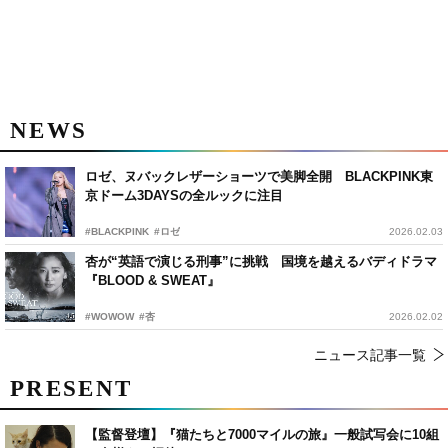
NEWS
ロゼ、ヌバックレザーショーツで美脚全開 BLACKPINK東
京ドーム3DAYSの全ルックに注目
#BLACKPINK
#ロゼ
2026.02.03
杏が“英語で演じる刑事”に挑戦 国境を越えるバディドラマ
『BLOOD & SWEAT』
#WOWOW
#杏
2026.02.02
ニュース記事一覧
PRESENT
【監督登壇】『猫たちと7000マイルの旅』一般試写会に10組