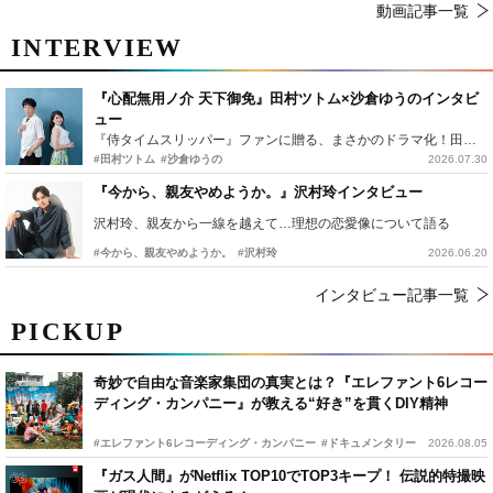
動画記事一覧
INTERVIEW
『心配無用ノ介 天下御免』田村ツトム×沙倉ゆうのインタビ
ュー
『侍タイムスリッパー』ファンに贈る、まさかのドラマ化！田村ツトム×沙倉ゆうのが語る『心配無用ノ介』撮影秘話
#田村ツトム
#沙倉ゆうの
2026.07.30
『今から、親友やめようか。』沢村玲インタビュー
沢村玲、親友から一線を越えて…理想の恋愛像について語る
#今から、親友やめようか。
#沢村玲
2026.06.20
インタビュー記事一覧
PICKUP
奇妙で自由な音楽家集団の真実とは？『エレファント6レコー
ディング・カンパニー』が教える“好き”を貫くDIY精神
#エレファント6レコーディング・カンパニー
#ドキュメンタリー
2026.08.05
『ガス人間』がNetflix TOP10でTOP3キープ！ 伝説的特撮映