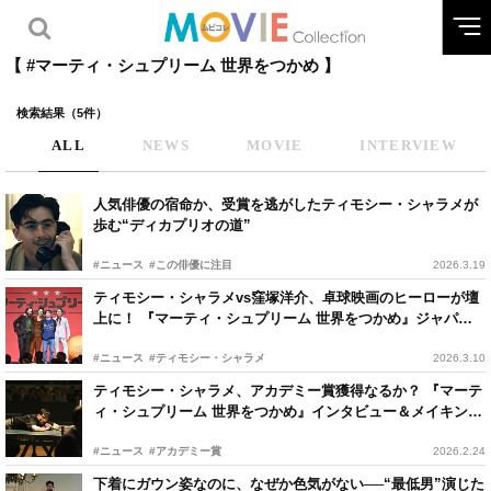
【 #マーティ・シュプリーム 世界をつかめ 】
検索結果（5件）
ALL
NEWS
MOVIE
INTERVIEW
人気俳優の宿命か、受賞を逃がしたティモシー・シャラメが
歩む“ディカプリオの道”
#ニュース
#この俳優に注目
2026.3.19
ティモシー・シャラメvs窪塚洋介、卓球映画のヒーローが壇
上に！ 『マーティ・シュプリーム 世界をつかめ』ジャパン
プレミア
#ニュース
#ティモシー・シャラメ
2026.3.10
ティモシー・シャラメ、アカデミー賞獲得なるか？ 『マーテ
ィ・シュプリーム 世界をつかめ』インタビュー＆メイキング
写真解禁
#ニュース
#アカデミー賞
2026.2.24
下着にガウン姿なのに、なぜか色気がない──“最低男”演じた