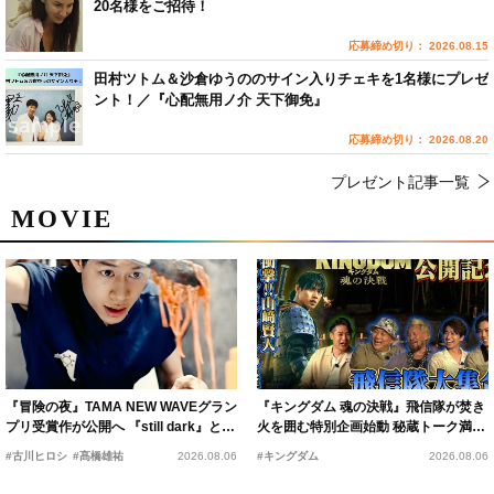
20名様をご招待！
応募締め切り： 2026.08.15
田村ツトム＆沙倉ゆうののサイン入りチェキを1名様にプレゼ
ント！／『心配無用ノ介 天下御免』
応募締め切り： 2026.08.20
プレゼント記事一覧
MOVIE
『冒険の夜』TAMA NEW WAVEグラン
『キングダム 魂の決戦』飛信隊が焚き
プリ受賞作が公開へ 『still dark』と同
火を囲む特別企画始動 秘蔵トーク満載
時上映決定
の“キングダムキャンプ”開催
#古川ヒロシ
#髙橋雄祐
2026.08.06
#キングダム
2026.08.06