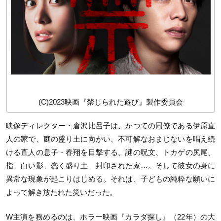
(C)2023映画『禁じられた遊び』製作委員会
映像ディレクター・倉沢比呂子は、かつての同僚である伊原直
人の家で、庭の盛り土に向かい、不可解なおまじないを唱え続
ける直人の息子・春翔を目撃する。謎の呪文、トカゲの尻尾、
指、白い影、蠢く盛り土、封印された家…。そして彼女の身に
異常な現象が起こりはじめる。それは、子どもの純粋な願いに
よって解き放たれた災いだった。
W主演を務めるのは、ホラー映画『カラダ探し』（22年）の大