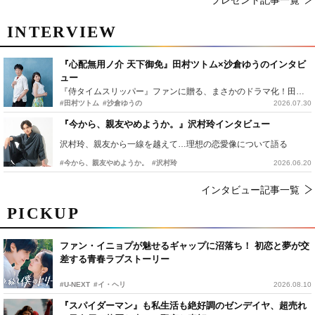
プレゼント記事一覧
INTERVIEW
『心配無用ノ介 天下御免』田村ツトム×沙倉ゆうのインタビ
ュー
『侍タイムスリッパー』ファンに贈る、まさかのドラマ化！田村ツトム×沙倉ゆうのが語る『心配無用ノ介』撮影秘話
#田村ツトム
#沙倉ゆうの
2026.07.30
『今から、親友やめようか。』沢村玲インタビュー
沢村玲、親友から一線を越えて…理想の恋愛像について語る
#今から、親友やめようか。
#沢村玲
2026.06.20
インタビュー記事一覧
PICKUP
ファン・イニョプが魅せるギャップに沼落ち！ 初恋と夢が交
差する青春ラブストーリー
#U-NEXT
#イ・ヘリ
2026.08.10
『スパイダーマン』も私生活も絶好調のゼンデイヤ、超売れ