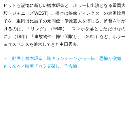
ヒットも記憶に新しい橋本環奈と、ホラー初出演となる重岡大
毅（ジャニーズWEST）。橋本は映像ディレクターの倉沢比呂
子を、重岡は比呂子の元同僚・伊原直人を演じる。監督を手が
けるのは、『リング』（98年）『スマホを落としただけなの
に』（18年）『事故物件 怖い間取り』（20年）など、ホラー
＆サスペンスを追求してきた中田秀夫。
・［動画］橋本環奈、胸キュンシーンから一転！恐怖が突如、
迫り来る／映画『カラダ探し』予告編