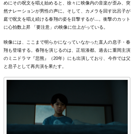
めにその呪文を唱え始めると、徐々に映像内の音楽が歪み、突
然ナレーションが男性の声に。そして、カメラを回す比呂子が
庭で呪文を唱え続ける春翔の姿を目撃するが…。衝撃のカット
に心拍数上昇 「要注意」の映像に仕上がっている。
映像には、ここまで明らかになっていなかった直人の息子・春
翔も登場する。春翔を演じるのは、正垣湊都。過去に重岡主演
のミニドラマ『悲熊』（20年）にも出演しており、今作では父
と息子として再共演を果たす。