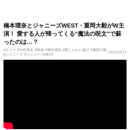
橋本環奈とジャニーズWEST・重岡大毅がW主
演！ 愛する人が帰ってくる“魔法の呪文”で蘇
ったのは…？
#ホラー
#中田秀夫
#映画
#橋本環奈
#禁じられた遊び
#重岡大毅
2023.03.17
#ジャニーズ
#ジャニーズWEST