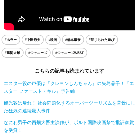
#ホラー
#中田秀夫
#映画
#橋本環奈
#禁じられた遊び
#重岡大毅
#ジャニーズ
#ジャニーズWEST
こちらの記事も読まれています
エスター役の声優は『クレヨンしんちゃん』の矢島晶子！『エ
スター ファースト・キル』予告編
観光客は帰れ！ 社会問題化するオーバーツーリズムを背景にし
た狂気の連続殺人事件
なにわ男子の西畑大吾主演作が、ポルト国際映画祭で批評家賞
を受賞！