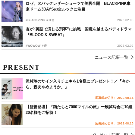
ロゼ、ヌバックレザーショーツで美脚全開 BLACKPINK東
京ドーム3DAYSの全ルックに注目
#BLACKPINK
#ロゼ
2026.02.03
杏が“英語で演じる刑事”に挑戦 国境を越えるバディドラマ
『BLOOD & SWEAT』
#WOWOW
#杏
2026.02.02
ニュース記事一覧
PRESENT
沢村玲のサイン入りチェキを1名様にプレゼント！／『今か
ら、親友やめようか。』
応募締め切り： 2026.08.14
【監督登壇】『猫たちと7000マイルの旅』一般試写会に10組
20名様をご招待！
応募締め切り： 2026.08.15