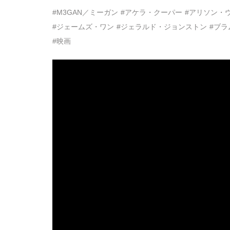
#M3GAN／ミーガン
#アケラ・クーパー
#アリソン・
#ジェームズ・ワン
#ジェラルド・ジョンストン
#ブラ
#映画