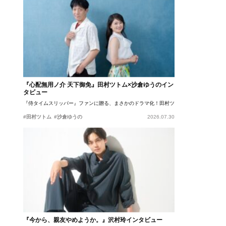
『心配無用ノ介 天下御免』田村ツトム×沙倉ゆうのイン
タビュー
『侍タイムスリッパー』ファンに贈る、まさかのドラマ化！田村ツトム×沙倉ゆうのが語
#田村ツトム
#沙倉ゆうの
2026.07.30
『今から、親友やめようか。』沢村玲インタビュー