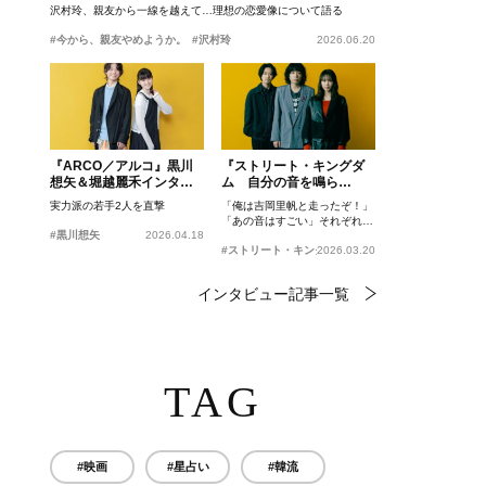
沢村玲、親友から一線を越えて…理想の恋愛像について語る
#今から、親友やめようか。
#沢村玲
2026.06.20
『ARCO／アルコ』黒川
『ストリート・キングダ
想矢＆堀越麗禾インタビ
ム 自分の音を鳴ら
ュー
せ。』峯田和伸、若葉竜
実力派の若手2人を直撃
「俺は吉岡里帆と走ったぞ！」
也、吉岡里帆インタビュ
「あの音はすごい」それぞれの
ー
#黒川想矢
2026.04.18
忘れがたいシーンとは？
#ストリート・キングダム 自分の音を鳴らせ。
2026.03.20
インタビュー記事一覧
TAG
#映画
#星占い
#韓流