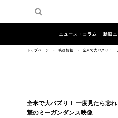
ニュース・コラム
動画ニ
トップページ
映画情報
全米で大バズり！ 
＞
＞
全米で大バズり！ 一度見たら忘
撃のミーガンダンス映像