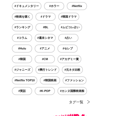
#ドキュメンタリー
#ホラー
#Netflix
#映画を聴く
#ドラマ
#韓国ドラマ
#ランキング
#BL
#ムビコレ占い
#コラム
#週末シネマ
#占い
#Hulu
#アニメ
#セレブ
#韓国
#CM
#アカデミー賞
#ジャニーズ
#興行トレンド
#元ネタ比較
#Netflix TOP10
#韓国映画
#ファッション
#実話
#K-POP
#カンヌ国際映画祭
タグ一覧