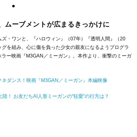
化し、ムーブメントが広まるきっかけに
ズ・ワンと、『ハロウィン』（07年）『透明人間』（20
ッグを組み、心に傷を負った少女の親友になるようプログラ
ホラー映画『M3GAN／ミーガン』。本作より、衝撃のミーガ
ネダンス！映画『M3GAN／ミーガン』本編映像
陸！ お友だちAI人形ミーガンの“狂愛”の行方は？