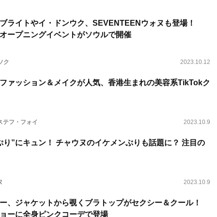
ブライトやイ・ドンウク、SEVENTEENウォヌも登場！
オープニングイベントがソウルで開催
ソク
2023.10.12
ファッション＆メイクが人気、香港生まれの美容系TikTokク
ステフ・フォイ
2023.10.9
ぷり”にキュン！ チャウヌのイケメンぶりも話題に？ 注目の
ヌ
2023.10.9
ー、ジャケットから覗くブラトップがセクシー＆クール！
ョーに全身ピンクコーデで登場