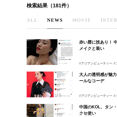
検索結果（181件）
ALL
NEWS
MOVIE
INTE
赤い唇に技あり！ 
メイクと装い
#アジアンビューティー
#
大人の透明感が魅力
ールなコーデ
#アジアンビューティー
#
中国のKOL、タン
クセ使い