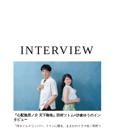
INTERVIEW
『心配無用ノ介 天下御免』田村ツトム×沙倉ゆうのイン
タビュー
『侍タイムスリッパー』ファンに贈る、まさかのドラマ化！田村ツトム×沙倉ゆうのが語