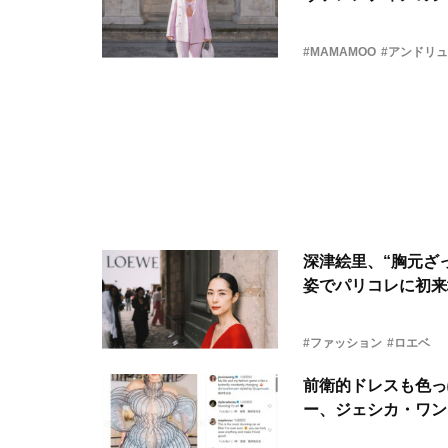
#MAMAMOO
#アンドリ
深津絵里、“胸元ざ
姿でパリコレに初来
#ファッション
#ロエベ
前衛的ドレスも色っ
ー、ジェシカ・ワン