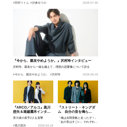
#田村ツトム
#沙倉ゆうの
2026.07.30
『今から、親友やめようか。』沢村玲インタビュー
沢村玲、親友から一線を越えて…理想の恋愛像について語る
#今から、親友やめようか。
#沢村玲
2026.06.20
『ARCO／アルコ』黒川
『ストリート・キングダ
想矢＆堀越麗禾インタビ
ム 自分の音を鳴ら
ュー
せ。』峯田和伸、若葉竜
実力派の若手2人を直撃
「俺は吉岡里帆と走ったぞ！」
也、吉岡里帆インタビュ
「あの音はすごい」それぞれの
ー
#黒川想矢
2026.04.18
忘れがたいシーンとは？