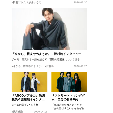
#田村ツトム
#沙倉ゆうの
2026.07.30
『今から、親友やめようか。』沢村玲インタビュー
沢村玲、親友から一線を越えて…理想の恋愛像について語る
#今から、親友やめようか。
#沢村玲
2026.06.20
『ARCO／アルコ』黒川
『ストリート・キングダ
想矢＆堀越麗禾インタビ
ム 自分の音を鳴ら
ュー
せ。』峯田和伸、若葉竜
実力派の若手2人を直撃
「俺は吉岡里帆と走ったぞ！」
也、吉岡里帆インタビュ
「あの音はすごい」それぞれの
ー
#黒川想矢
2026.04.18
忘れがたいシーンとは？