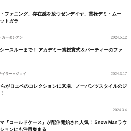
・ファニング、存在感を放つゼンデイヤ、貫禄デミ・ムー
ットガラ
・カーダシアン
2024.5.12
シースルーまで！ アカデミー賞授賞式＆パーティーのファ
テイラー＝ジョイ
2024.3.17
 スンミンらがロエベのコレクションに来場、ノーパンツスタイルのジ
！
2024.3.4
『コールドケース』が配信開始され人気！ Snow Manラウ
ッションにも注目集まる