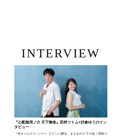
INTERVIEW
『心配無用ノ介 天下御免』田村ツトム×沙倉ゆうのイン
タビュー
『侍タイムスリッパー』ファンに贈る、まさかのドラマ化！田村ツトム×沙倉ゆうのが語