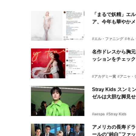
「まるで妖精」エル
ア、今年も華やかメ
#エル・ファニング
#キム
名作ドレスから胸元
ッションをチェック
#アカデミー賞
#アニャ・
Stray Kids
ゼルは大胆な脚見せ
#aespa
#Stray Kids
アメリカの長寿ドラマ
ールの“純白”ファ