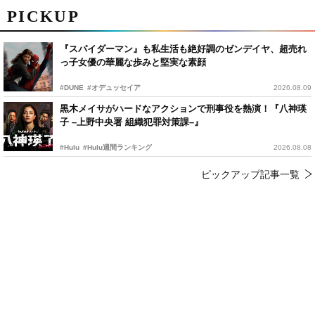
PICKUP
『スパイダーマン』も私生活も絶好調のゼンデイヤ、超売れ
っ子女優の華麗な歩みと堅実な素顔
#DUNE
#オデュッセイア
2026.08.09
黒木メイサがハードなアクションで刑事役を熱演！『八神瑛
子 –上野中央署 組織犯罪対策課–』
#Hulu
#Hulu週間ランキング
2026.08.08
ピックアップ記事一覧