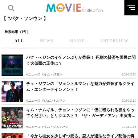
【 #パク・ソンウン 】
検索結果（7件）
ALL
NEWS
MOVIE
INTERVIEW
パク・へジンのイケメンぶりが炸裂！ 死刑の賛否を国民に問
う犬仮面の正体は？
#ニュース
#イム・ジヨン
2024.3.24
チュ・ジフンの『ジェントルマン』な魅力が炸裂するクライ
ム・エンターテインメント！
#ニュース
#ジェントルマン
2024.2.10
キム・ナムギル、チョン・ウソンに「僕に殴られる役をやっ
てください」とリクエスト？ 『ザ・ガーディアン』出演者が
ぶっちゃけトーク
#ニュース
#キム・ジュンハン
2024.1.14
「今から彼女を少しずつ売る」恋人が違法なライブ配信の餌