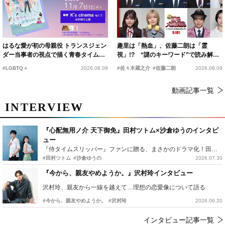
はるな愛が初の母親役 トランスジェン
趣里は「熱血」、佐藤二朗は「霊
ダー当事者の視点で描く青春タイムス
視」!? “謎のキーワード”で読み解く
リップコメディ
『踊る大捜査線 N.E.W.』新メンバー
#LGBTQ＋
2026.08.09
#佐々木蔵之介
#佐藤二朗
2026.08.09
動画記事一覧
INTERVIEW
『心配無用ノ介 天下御免』田村ツトム×沙倉ゆうのインタビ
ュー
『侍タイムスリッパー』ファンに贈る、まさかのドラマ化！田村ツトム×沙倉ゆうのが語る『心配無用ノ介』撮影秘話
#田村ツトム
#沙倉ゆうの
2026.07.30
『今から、親友やめようか。』沢村玲インタビュー
沢村玲、親友から一線を越えて…理想の恋愛像について語る
#今から、親友やめようか。
#沢村玲
2026.06.20
インタビュー記事一覧