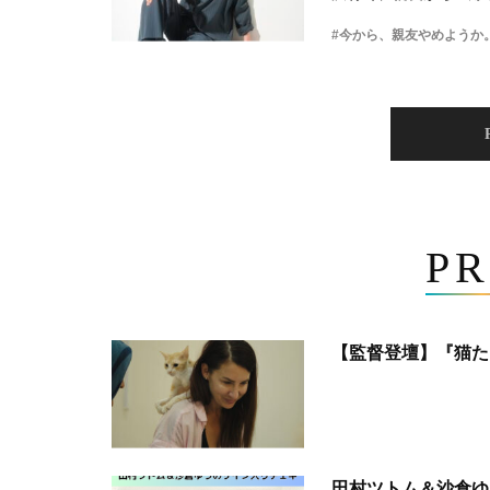
#今から、親友やめようか
PR
【監督登壇】『猫た
田村ツトム＆沙倉ゆ