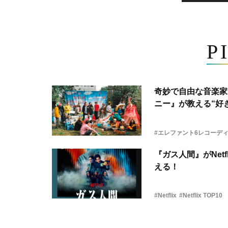
P
奇妙で自由な音楽家
ニー』が教える“好き
#エレファント6レコーデ
『ガス人間』がNetf
える！
#Netflix
#Netflix TOP10