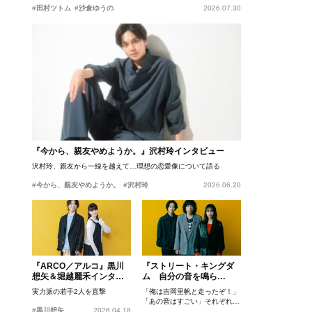
#田村ツトム
#沙倉ゆうの
2026.07.30
『今から、親友やめようか。』沢村玲インタビュー
沢村玲、親友から一線を越えて…理想の恋愛像について語る
#今から、親友やめようか。
#沢村玲
2026.06.20
『ARCO／アルコ』黒川
『ストリート・キングダ
想矢＆堀越麗禾インタビ
ム 自分の音を鳴ら
ュー
せ。』峯田和伸、若葉竜
実力派の若手2人を直撃
「俺は吉岡里帆と走ったぞ！」
也、吉岡里帆インタビュ
「あの音はすごい」それぞれの
ー
#黒川想矢
2026.04.18
忘れがたいシーンとは？