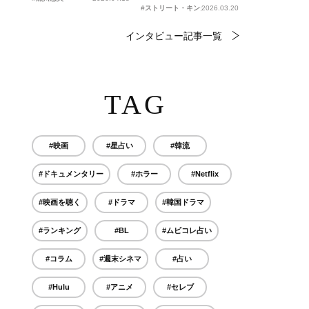
#ストリート・キングダム 自分の音を鳴らせ。
2026.03.20
インタビュー記事一覧
TAG
#映画
#星占い
#韓流
#ドキュメンタリー
#ホラー
#Netflix
#映画を聴く
#ドラマ
#韓国ドラマ
#ランキング
#BL
#ムビコレ占い
#コラム
#週末シネマ
#占い
#Hulu
#アニメ
#セレブ