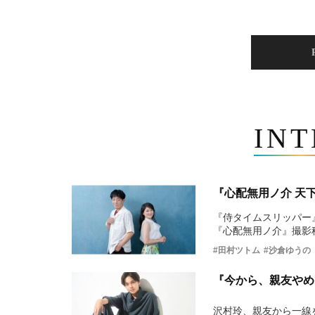
IN
『心配無用ノ介 天
『侍タイムスリッパー
『心配無用ノ介』撮影
#田村ツトム
#沙倉ゆうの
『今から、親友やめ
沢村玲、親友から一線