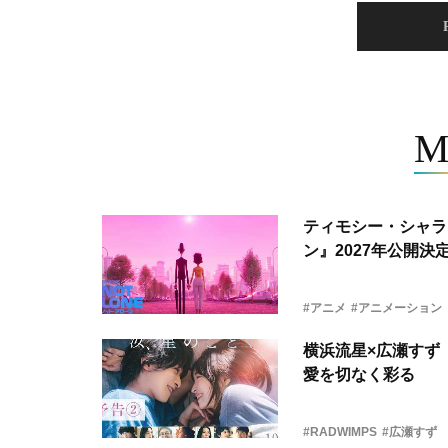
M
ティモシー・シャラ
ン』2027年公開決
#アニメ
#アニメーション
横浜流星×広瀬すず『
愛を切なく彩る
#RADWIMPS
#広瀬すず