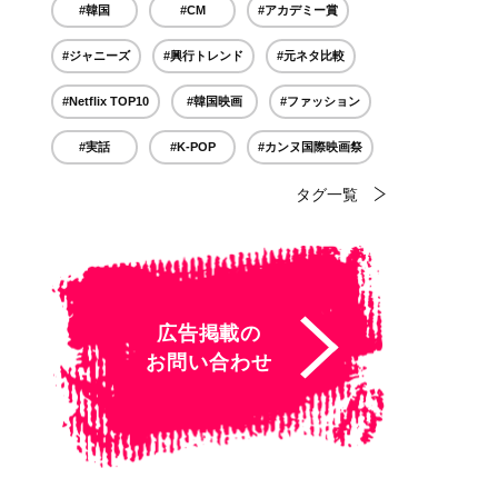
#韓国
#CM
#アカデミー賞
#ジャニーズ
#興行トレンド
#元ネタ比較
#Netflix TOP10
#韓国映画
#ファッション
#実話
#K-POP
#カンヌ国際映画祭
タグ一覧
広告掲載の
お問い合わせ