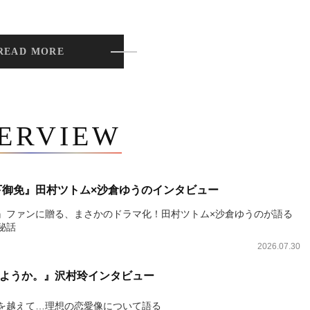
READ MORE
TERVIEW
下御免』田村ツトム×沙倉ゆうのインタビュー
』ファンに贈る、まさかのドラマ化！田村ツトム×沙倉ゆうのが語る
秘話
2026.07.30
ようか。』沢村玲インタビュー
を越えて…理想の恋愛像について語る