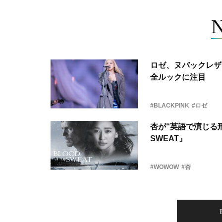
ロゼ、ヌバックレザー
全ルックに注目
#BLACKPINK
#ロゼ
杏が“英語で演じる刑
SWEAT』
#WOWOW
#杏