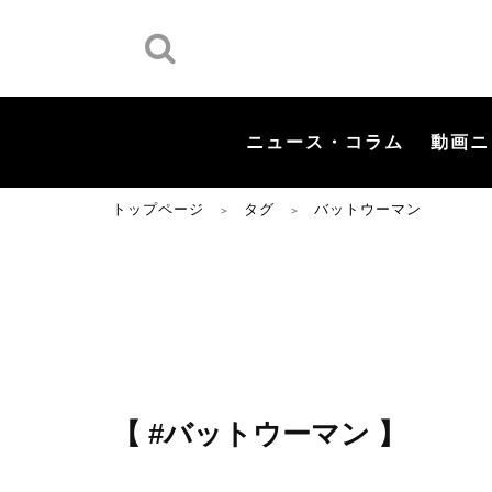
ニュース・コラム
動画ニ
トップページ
タグ
バットウーマン
＞
＞
【 #バットウーマン 】