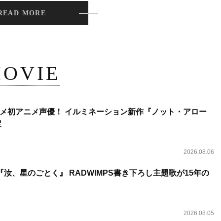
READ MORE
OVIE
メ初アニメ声優！ イルミネーション新作『ノット・アロー
定
2026.08.06
汝、星のごとく』 RADWIMPS書き下ろし主題歌が15年の
2026.08.05