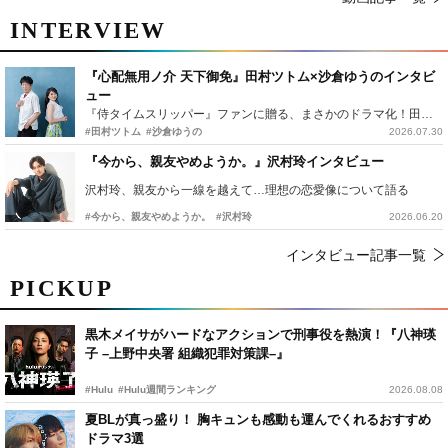
INTERVIEW
『心配無用ノ介 天下御免』田村ツトム×沙倉ゆうのインタビ
ュー
『侍タイムスリッパー』ファンに贈る、まさかのドラマ化！田村ツトム×沙倉ゆうのが語る『心配無用ノ介』撮影秘話
#田村ツトム
#沙倉ゆうの
2026.07.30
『今から、親友やめようか。』沢村玲インタビュー
沢村玲、親友から一線を越えて…理想の恋愛像について語る
#今から、親友やめようか。
#沢村玲
2026.06.20
インタビュー記事一覧
PICKUP
黒木メイサがハードなアクションで刑事役を熱演！『八神瑛
子 –上野中央署 組織犯罪対策課–』
#Hulu
#Hulu週間ランキング
2026.08.08
夏BLが真っ盛り！ 胸キュンも感動も運んでくれるおすすめ
ドラマ3選