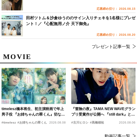
応募締め切り： 2026.08.15
田村ツトム＆沙倉ゆうののサイン入りチェキを1名様にプレゼ
ント！／『心配無用ノ介 天下御免』
応募締め切り： 2026.08.20
プレゼント記事一覧
MOVIE
timelesz橋本将生、初主演映画で年上
『冒険の夜』TAMA NEW WAVEグラン
男子役 『お姉ちゃんの翠くん』切ない
プリ受賞作が公開へ 『still dark』と同
恋の幕開けを予感
時上映決定
#timelesz
#お姉ちゃんの翠くん
2026.08.08
#古川ヒロシ
#髙橋雄祐
2026.08.06
動画記事一覧