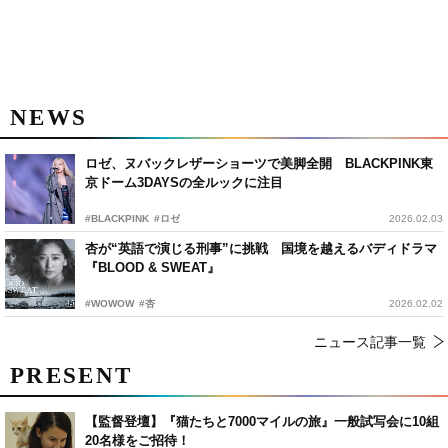
NEWS
ロゼ、ヌバックレザーショーツで美脚全開 BLACKPINK東
京ドーム3DAYSの全ルックに注目
#BLACKPINK
#ロゼ
2026.02.03
杏が“英語で演じる刑事”に挑戦 国境を越えるバディドラマ
『BLOOD & SWEAT』
#WOWOW
#杏
2026.02.02
ニュース記事一覧
PRESENT
【監督登壇】『猫たちと7000マイルの旅』一般試写会に10組
20名様をご招待！