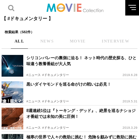
【 #ドキュメンタリー 】
検索結果（582件）
ALL
NEWS
MOVIE
INTERVIEW
シリコンバレーの裏側に迫る！ ネット時代の歴史探る、ひと
味違う教養番組が大人気
#ニュース
#ドキュメンタリー
2019.6.28
黒いダイヤモンドを巡る命がけの戦いは必見！
#ニュース
#ドキュメンタリー
2019.5.31
8週連続1位は『トーキング・デッド』、絶景を巡るナショジ
オ番組では未知の美に圧倒！
#ニュース
#ドキュメンタリー
2019.3.29
極寒の世界で人々の救助に挑む！ 危険を顧みずに救助に挑む