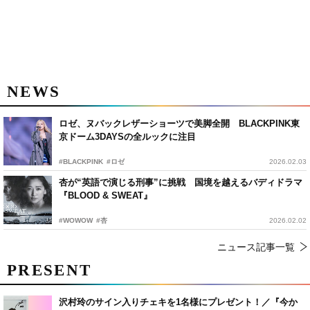
NEWS
ロゼ、ヌバックレザーショーツで美脚全開 BLACKPINK東
京ドーム3DAYSの全ルックに注目
#BLACKPINK
#ロゼ
2026.02.03
杏が“英語で演じる刑事”に挑戦 国境を越えるバディドラマ
『BLOOD & SWEAT』
#WOWOW
#杏
2026.02.02
ニュース記事一覧
PRESENT
沢村玲のサイン入りチェキを1名様にプレゼント！／『今か