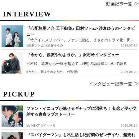
動画記事一覧
INTERVIEW
『心配無用ノ介 天下御免』田村ツトム×沙倉ゆうのインタビ
ュー
『侍タイムスリッパー』ファンに贈る、まさかのドラマ化！田村ツトム×沙倉ゆうのが語る『心配無用ノ介』撮影秘話
#田村ツトム
#沙倉ゆうの
2026.07.30
『今から、親友やめようか。』沢村玲インタビュー
沢村玲、親友から一線を越えて…理想の恋愛像について語る
#今から、親友やめようか。
#沢村玲
2026.06.20
インタビュー記事一覧
PICKUP
ファン・イニョプが魅せるギャップに沼落ち！ 初恋と夢が交
差する青春ラブストーリー
#U-NEXT
#イ・ヘリ
2026.08.10
『スパイダーマン』も私生活も絶好調のゼンデイヤ、超売れ