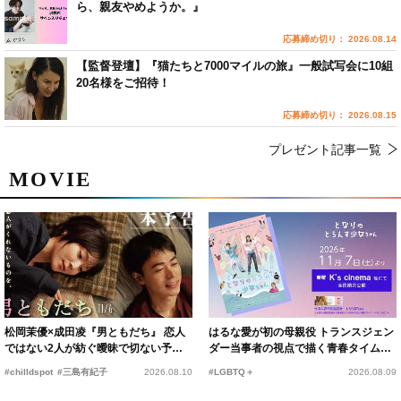
ら、親友やめようか。』
応募締め切り： 2026.08.14
【監督登壇】『猫たちと7000マイルの旅』一般試写会に10組
20名様をご招待！
応募締め切り： 2026.08.15
プレゼント記事一覧
MOVIE
松岡茉優×成田凌『男ともだち』 恋人
はるな愛が初の母親役 トランスジェン
ではない2人が紡ぐ曖昧で切ない予告
ダー当事者の視点で描く青春タイムス
編解禁
リップコメディ
#chilldspot
#三島有紀子
2026.08.10
#LGBTQ＋
2026.08.09