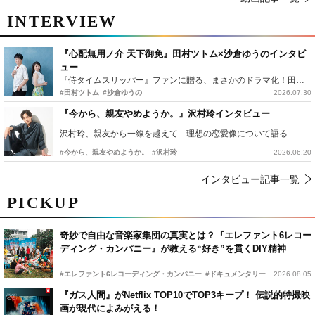
INTERVIEW
『心配無用ノ介 天下御免』田村ツトム×沙倉ゆうのインタビ
ュー
『侍タイムスリッパー』ファンに贈る、まさかのドラマ化！田村ツトム×沙倉ゆうのが語る『心配無用ノ介』撮影秘話
#田村ツトム
#沙倉ゆうの
2026.07.30
『今から、親友やめようか。』沢村玲インタビュー
沢村玲、親友から一線を越えて…理想の恋愛像について語る
#今から、親友やめようか。
#沢村玲
2026.06.20
インタビュー記事一覧
PICKUP
奇妙で自由な音楽家集団の真実とは？『エレファント6レコー
ディング・カンパニー』が教える“好き”を貫くDIY精神
#エレファント6レコーディング・カンパニー
#ドキュメンタリー
2026.08.05
『ガス人間』がNetflix TOP10でTOP3キープ！ 伝説的特撮映
画が現代によみがえる！