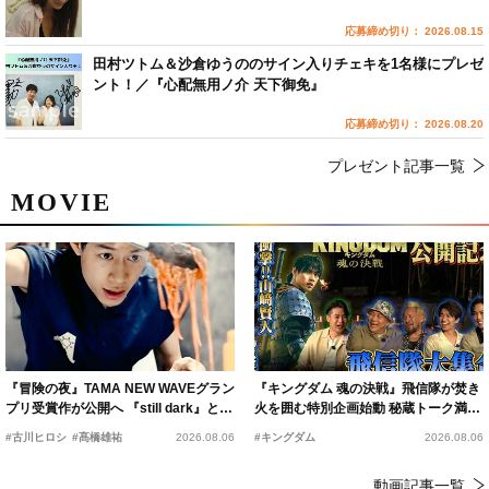
応募締め切り： 2026.08.15
田村ツトム＆沙倉ゆうののサイン入りチェキを1名様にプレゼ
ント！／『心配無用ノ介 天下御免』
応募締め切り： 2026.08.20
プレゼント記事一覧
MOVIE
『冒険の夜』TAMA NEW WAVEグラン
『キングダム 魂の決戦』飛信隊が焚き
プリ受賞作が公開へ 『still dark』と同
火を囲む特別企画始動 秘蔵トーク満載
時上映決定
の“キングダムキャンプ”開催
#古川ヒロシ
#髙橋雄祐
2026.08.06
#キングダム
2026.08.06
動画記事一覧