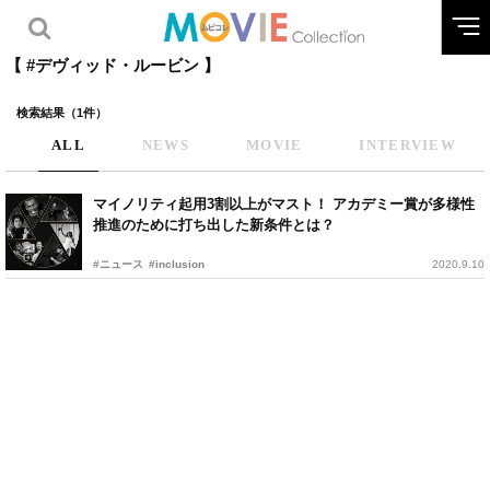
【 #デヴィッド・ルービン 】
検索結果（1件）
ALL
NEWS
MOVIE
INTERVIEW
マイノリティ起用3割以上がマスト！ アカデミー賞が多様性
推進のために打ち出した新条件とは？
#ニュース
#inclusion
2020.9.10