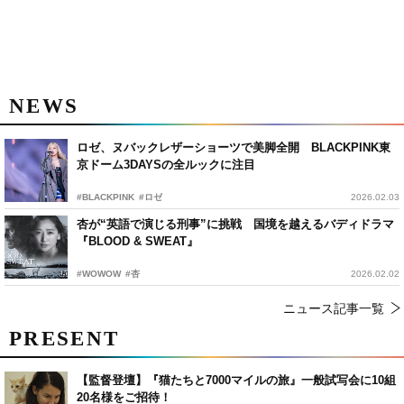
NEWS
ロゼ、ヌバックレザーショーツで美脚全開 BLACKPINK東
京ドーム3DAYSの全ルックに注目
#BLACKPINK
#ロゼ
2026.02.03
杏が“英語で演じる刑事”に挑戦 国境を越えるバディドラマ
『BLOOD & SWEAT』
#WOWOW
#杏
2026.02.02
ニュース記事一覧
PRESENT
【監督登壇】『猫たちと7000マイルの旅』一般試写会に10組
20名様をご招待！