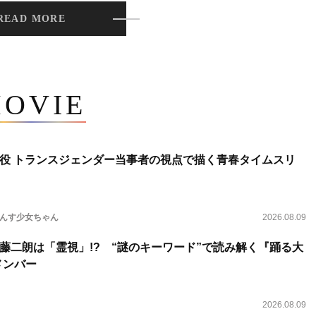
READ MORE
OVIE
役 トランスジェンダー当事者の視点で描く青春タイムスリ
らんす少女ちゃん
2026.08.09
藤二朗は「霊視」!? “謎のキーワード”で読み解く『踊る大
新メンバー
2026.08.09