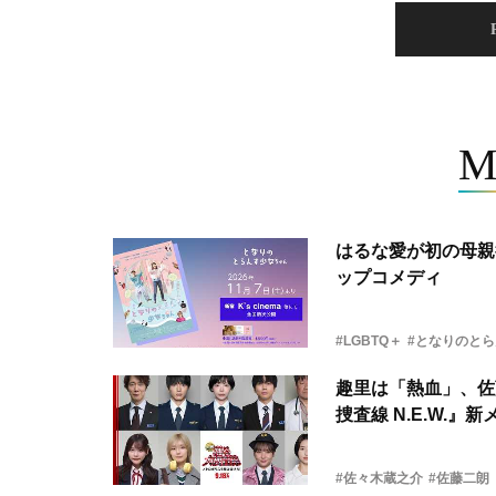
M
はるな愛が初の母親
ップコメディ
#LGBTQ＋
#となりのと
趣里は「熱血」、佐
捜査線 N.E.W.』
#佐々木蔵之介
#佐藤二朗