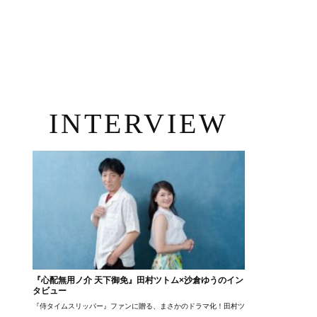
INTERVIEW
『心配無用ノ介 天下御免』田村ツトム×沙倉ゆうのイン
タビュー
『侍タイムスリッパー』ファンに贈る、まさかのドラマ化！田村ツトム×沙倉ゆうのが語