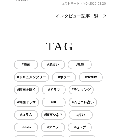
#ストリート・キングダム 自分の音を鳴らせ。
2026.03.20
インタビュー記事一覧
TAG
#映画
#星占い
#韓流
#ドキュメンタリー
#ホラー
#Netflix
#映画を聴く
#ドラマ
#ランキング
#韓国ドラマ
#BL
#ムビコレ占い
#コラム
#週末シネマ
#占い
#Hulu
#アニメ
#セレブ