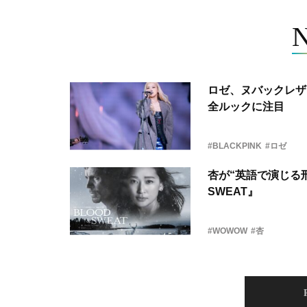
ロゼ、ヌバックレザー
全ルックに注目
#BLACKPINK
#ロゼ
杏が“英語で演じる刑
SWEAT』
#WOWOW
#杏