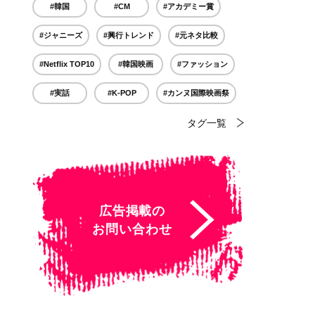
#韓国
#CM
#アカデミー賞
#ジャニーズ
#興行トレンド
#元ネタ比較
#Netflix TOP10
#韓国映画
#ファッション
#実話
#K-POP
#カンヌ国際映画祭
タグ一覧
広告掲載の
お問い合わせ