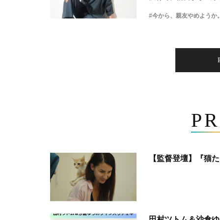
#今から、親友やめようか
PR
【監督登壇】『猫た
田村ツトム＆沙倉ゆ