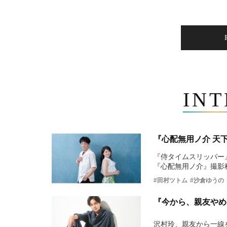
IN
『心配無用ノ介 天
『侍タイムスリッパー
『心配無用ノ介』撮影
#田村ツトム
#沙倉ゆうの
『今から、親友やめ
沢村玲、親友から一線