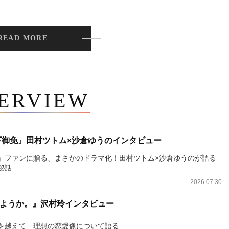
READ MORE
TERVIEW
下御免』田村ツトム×沙倉ゆうのインタビュー
』ファンに贈る、まさかのドラマ化！田村ツトム×沙倉ゆうのが語る
秘話
2026.07.30
ようか。』沢村玲インタビュー
を越えて…理想の恋愛像について語る