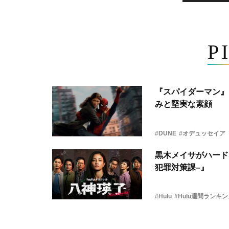
P
『スパイダーマン』
みと堅実な素顔
#DUNE
#オデュッセイア
黒木メイサがハード
犯罪対策課–』
#Hulu
#Hulu週間ランキ