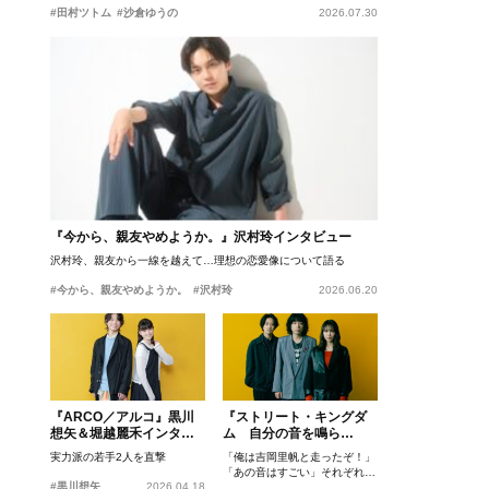
#田村ツトム
#沙倉ゆうの
2026.07.30
『今から、親友やめようか。』沢村玲インタビュー
沢村玲、親友から一線を越えて…理想の恋愛像について語る
#今から、親友やめようか。
#沢村玲
2026.06.20
『ARCO／アルコ』黒川
『ストリート・キングダ
想矢＆堀越麗禾インタビ
ム 自分の音を鳴ら
ュー
せ。』峯田和伸、若葉竜
実力派の若手2人を直撃
「俺は吉岡里帆と走ったぞ！」
也、吉岡里帆インタビュ
「あの音はすごい」それぞれの
ー
#黒川想矢
2026.04.18
忘れがたいシーンとは？