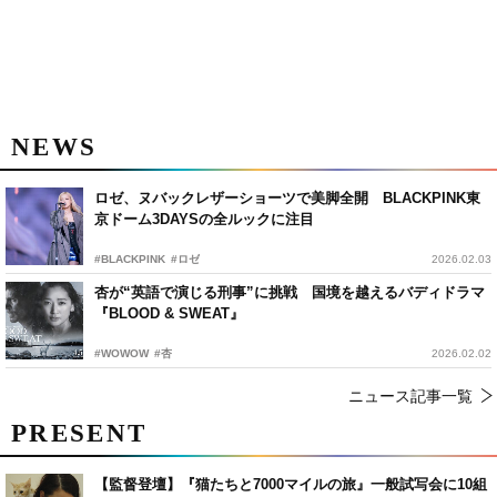
NEWS
ロゼ、ヌバックレザーショーツで美脚全開 BLACKPINK東
京ドーム3DAYSの全ルックに注目
#BLACKPINK
#ロゼ
2026.02.03
杏が“英語で演じる刑事”に挑戦 国境を越えるバディドラマ
『BLOOD & SWEAT』
#WOWOW
#杏
2026.02.02
ニュース記事一覧
PRESENT
【監督登壇】『猫たちと7000マイルの旅』一般試写会に10組