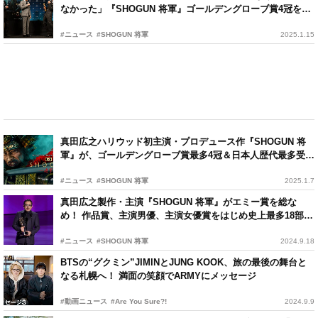
なかった」『SHOGUN 将軍』ゴールデングローブ賞4冠を記
念し凱旋会見
#ニュース
#SHOGUN 将軍
2025.1.15
真田広之ハリウッド初主演・プロデュース作『SHOGUN 将
軍』が、ゴールデングローブ賞最多4冠＆日本人歴代最多受
賞！
#ニュース
#SHOGUN 将軍
2025.1.7
真田広之製作・主演『SHOGUN 将軍』がエミー賞を総な
め！ 作品賞、主演男優、主演女優賞をはじめ史上最多18部門
受賞
#ニュース
#SHOGUN 将軍
2024.9.18
BTSの“グクミン”JIMINとJUNG KOOK、旅の最後の舞台と
なる札幌へ！ 満面の笑顔でARMYにメッセージ
#動画ニュース
#Are You Sure?!
2024.9.9