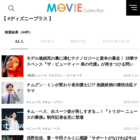
【 #ディズニープラス 】
検索結果（44件）
ALL
NEWS
MOVIE
INTERVIEW
モデル連続死の裏に潜むテクノロジーと資本の暴走！ 18禁サ
スペンス『ザ・ビューティー 美の代償』が突きつける問い
#動画ニュース
#エヴァン・ピーターズ
2026.1.12
ナムグン・ミンが変わり者弁護士に!? 抱腹絶倒の痛快法廷ド
ラマ
#ニュース
#キム・ジウン
2025.10.9
キム・ヘス、白スーツ姿が美しすぎる…！『トリガー ニュー
スの裏側』制作記者会見に登場
#ニュース
#キム・ヘス
2025.1.21
浅野忠信、妻・中田クルミに感謝「サポートがなければ今は