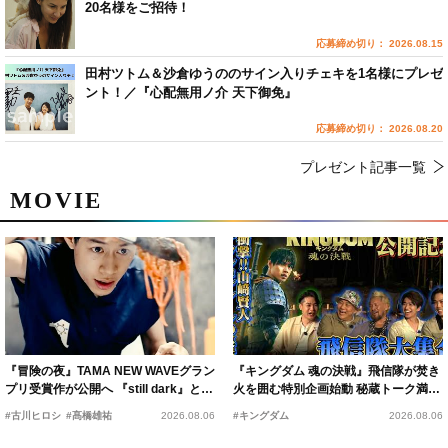
20名様をご招待！
応募締め切り： 2026.08.15
田村ツトム＆沙倉ゆうののサイン入りチェキを1名様にプレゼ
ント！／『心配無用ノ介 天下御免』
応募締め切り： 2026.08.20
プレゼント記事一覧
MOVIE
『冒険の夜』TAMA NEW WAVEグラン
『キングダム 魂の決戦』飛信隊が焚き
プリ受賞作が公開へ 『still dark』と同
火を囲む特別企画始動 秘蔵トーク満載
時上映決定
の“キングダムキャンプ”開催
#古川ヒロシ
#髙橋雄祐
2026.08.06
#キングダム
2026.08.06