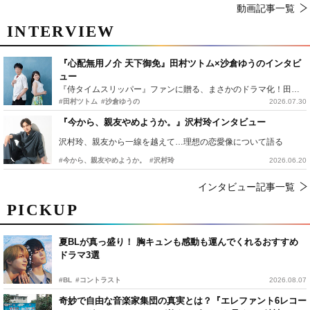
動画記事一覧
INTERVIEW
『心配無用ノ介 天下御免』田村ツトム×沙倉ゆうのインタビ
ュー
『侍タイムスリッパー』ファンに贈る、まさかのドラマ化！田村ツトム×沙倉ゆうのが語る『心配無用ノ介』撮影秘話
#田村ツトム
#沙倉ゆうの
2026.07.30
『今から、親友やめようか。』沢村玲インタビュー
沢村玲、親友から一線を越えて…理想の恋愛像について語る
#今から、親友やめようか。
#沢村玲
2026.06.20
インタビュー記事一覧
PICKUP
夏BLが真っ盛り！ 胸キュンも感動も運んでくれるおすすめ
ドラマ3選
#BL
#コントラスト
2026.08.07
奇妙で自由な音楽家集団の真実とは？『エレファント6レコー