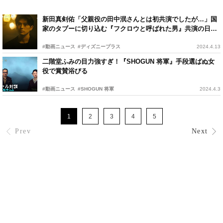
新田真剣佑「父親役の田中泯さんとは初共演でしたが…」国
家のタブーに切り込む『フクロウと呼ばれた男』共演の日々
を振り返る
#動画ニュース
#ディズニープラス
2024.4.13
二階堂ふみの目力強すぎ！『SHOGUN 将軍』手段選ばぬ女
役で賞賛浴びる
#動画ニュース
#SHOGUN 将軍
2024.4.3
1
2
3
4
5
Prev
Next