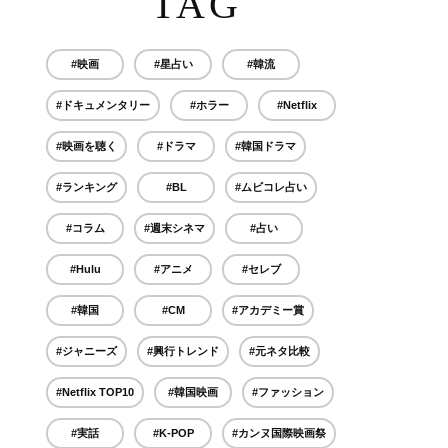
TAG
#映画
#星占い
#韓流
#ドキュメンタリー
#ホラー
#Netflix
#映画を聴く
#ドラマ
#韓国ドラマ
#ランキング
#BL
#ムビコレ占い
#コラム
#週末シネマ
#占い
#Hulu
#アニメ
#セレブ
#韓国
#CM
#アカデミー賞
#ジャニーズ
#興行トレンド
#元ネタ比較
#Netflix TOP10
#韓国映画
#ファッション
#実話
#K-POP
#カンヌ国際映画祭