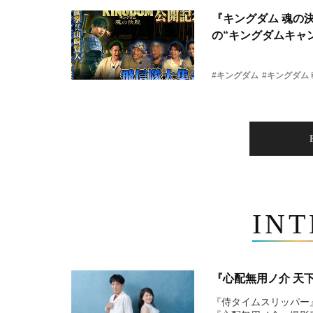
『キングダム 魂の
の“キングダムキャ
#キングダム
#キングダム
IN
『心配無用ノ介 天
『侍タイムスリッパー