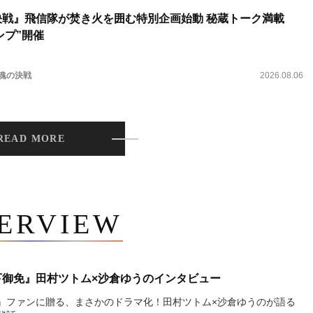
決戦』飛信隊が焚き火を囲む特別企画始動 秘蔵トーク満載
ンプ”開催
 魂の決戦
2026.08.06
READ MORE
TERVIEW
下御免』田村ツトム×沙倉ゆうのインタビュー
』ファンに贈る、まさかのドラマ化！田村ツトム×沙倉ゆうのが語る