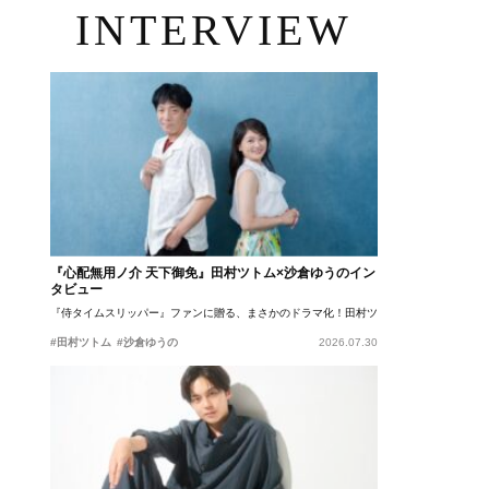
INTERVIEW
『心配無用ノ介 天下御免』田村ツトム×沙倉ゆうのイン
タビュー
『侍タイムスリッパー』ファンに贈る、まさかのドラマ化！田村ツトム×沙倉ゆうのが語
#田村ツトム
#沙倉ゆうの
2026.07.30