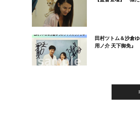
田村ツトム＆沙倉ゆ
用ノ介 天下御免』