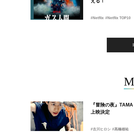
える！
#Netflix
#Netflix TOP10
M
『冒険の夜』TAMA 
上映決定
#古川ヒロシ
#髙橋雄祐