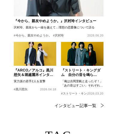
『今から、親友やめようか。』沢村玲インタビュー
沢村玲、親友から一線を越えて…理想の恋愛像について語る
#今から、親友やめようか。
#沢村玲
2026.06.20
『ARCO／アルコ』黒川
『ストリート・キングダ
想矢＆堀越麗禾インタビ
ム 自分の音を鳴ら
ュー
せ。』峯田和伸、若葉竜
実力派の若手2人を直撃
「俺は吉岡里帆と走ったぞ！」
也、吉岡里帆インタビュ
「あの音はすごい」それぞれの
ー
#黒川想矢
2026.04.18
忘れがたいシーンとは？
#ストリート・キングダム 自分の音を鳴らせ。
2026.03.20
インタビュー記事一覧