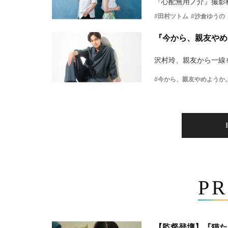
『心配無用ノ介』撮影
#田村ツトム
#沙倉ゆうの
『今から、親友やめ
沢村玲、親友から一線
#今から、親友やめようか
PR
【監督登壇】『猫た