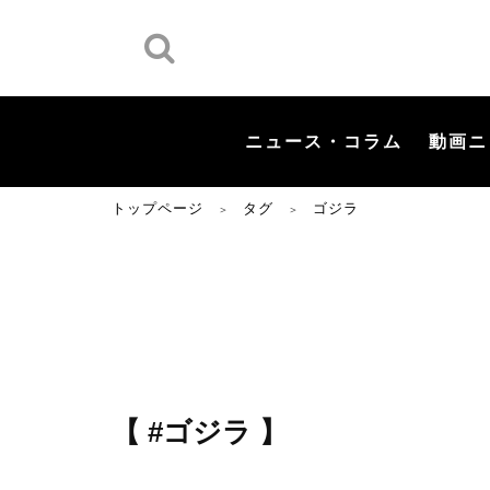
ニュース・コラム
動画ニ
トップページ
タグ
ゴジラ
＞
＞
【 #ゴジラ 】