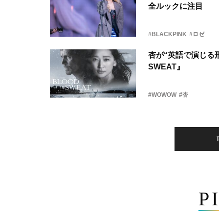
全ルックに注目
#BLACKPINK
#ロゼ
杏が“英語で演じる刑
SWEAT』
#WOWOW
#杏
P