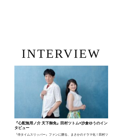
INTERVIEW
『心配無用ノ介 天下御免』田村ツトム×沙倉ゆうのイン
タビュー
『侍タイムスリッパー』ファンに贈る、まさかのドラマ化！田村ツトム×沙倉ゆうのが語