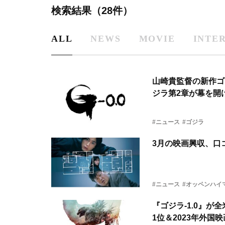
検索結果（28件）
ALL
NEWS
MOVIE
INTE
山崎貴監督の新作ゴジ
ジラ第2章が幕を開
#ニュース
#ゴジラ
3月の映画興収、口
#ニュース
#オッペンハイ
『ゴジラ-1.0』
1位＆2023年外国