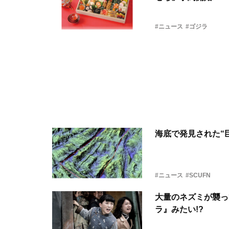
#ニュース
#ゴジラ
海底で発見された“
#ニュース
#SCUFN
大量のネズミが襲っ
ラ』みたい!?