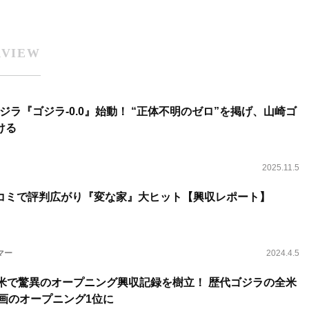
RVIEW
ラ『ゴジラ-0.0』始動！ “正体不明のゼロ”を掲げ、山崎ゴ
ける
2025.11.5
コミで評判広がり『変な家』大ヒット【興収レポート】
マー
2024.4.5
が全米で驚異のオープニング興収記録を樹立！ 歴代ゴジラの全米
映画のオープニング1位に