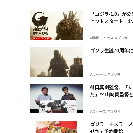
『ゴジラ-1.0』が
ヒットスタート、北
#動画ニュース
#ゴジラ
ゴジラ生誕70周年
#ニュース
#ゴジラ
樋口真嗣監督、『シ
た」!? 山崎貴監
#ニュース
#ゴジラ
ゴジラ、モスラ、メ
せち」予約開始