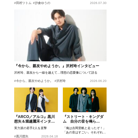
#田村ツトム
#沙倉ゆうの
2026.07.30
『今から、親友やめようか。』沢村玲インタビュー
沢村玲、親友から一線を越えて…理想の恋愛像について語る
#今から、親友やめようか。
#沢村玲
2026.06.20
『ARCO／アルコ』黒川
『ストリート・キングダ
想矢＆堀越麗禾インタビ
ム 自分の音を鳴ら
ュー
せ。』峯田和伸、若葉竜
実力派の若手2人を直撃
「俺は吉岡里帆と走ったぞ！」
也、吉岡里帆インタビュ
「あの音はすごい」それぞれの
ー
#黒川想矢
2026.04.18
忘れがたいシーンとは？